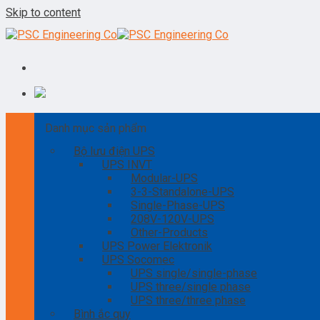
Skip to content
Danh mục sản phẩm
Bộ lưu điện UPS
UPS INVT
Modular-UPS
3-3-Standalone-UPS
Single-Phase-UPS
208V-120V-UPS
Other-Products
UPS Power Elektronik
UPS Socomec
UPS single/single-phase
UPS three/single phase
UPS three/three phase
Bình ắc quy