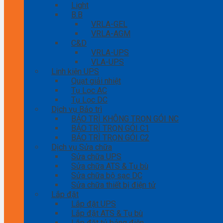
Light
B.B
VRLA-GEL
VRLA-AGM
C&D
VRLA-UPS
VLA-UPS
Linh kiện UPS
Quạt giải nhiệt
Tụ Lọc AC
Tụ Lọc DC
Dịch vụ Bảo trì
BẢO TRÌ KHÔNG TRỌN GÓI NC
BẢO TRÌ TRỌN GÓI C1
BẢO TRÌ TRỌN GÓI C2
Dịch vụ Sửa chữa
Sửa chữa UPS
Sửa chữa ATS & Tụ bù
Sửa chữa bộ sạc DC
Sửa chữa thiết bị điện tử
Lắp đặt
Lắp đặt UPS
Lắp đặt ATS & Tụ bù
Lắp đặt tủ bảng điện