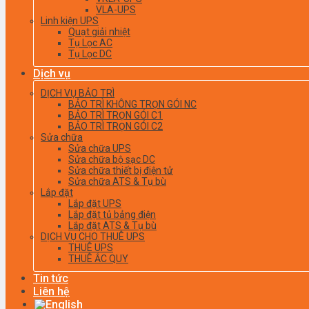
VLA-UPS
Linh kiện UPS
Quạt giải nhiệt
Tụ Lọc AC
Tụ Lọc DC
Dịch vụ
DỊCH VỤ BẢO TRÌ
BẢO TRÌ KHÔNG TRỌN GÓI NC
BẢO TRÌ TRỌN GÓI C1
BẢO TRÌ TRỌN GÓI C2
Sửa chữa
Sửa chữa UPS
Sửa chữa bộ sạc DC
Sửa chữa thiết bị điện tử
Sửa chữa ATS & Tụ bù
Lắp đặt
Lắp đặt UPS
Lắp đặt tủ bảng điện
Lắp đặt ATS & Tụ bù
DỊCH VỤ CHO THUÊ UPS
THUÊ UPS
THUÊ ẮC QUY
Tin tức
Liên hệ