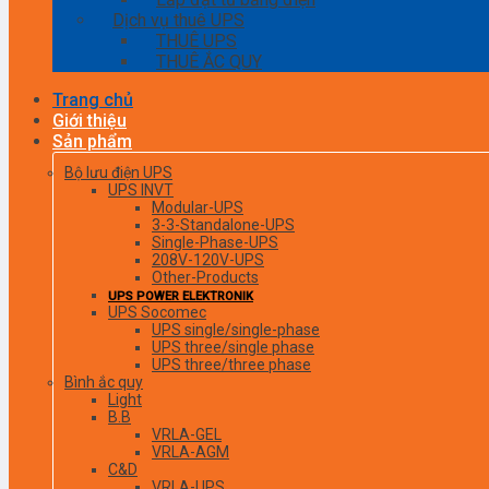
Dịch vụ thuê UPS
THUÊ UPS
THUÊ ẮC QUY
Trang chủ
Giới thiệu
Sản phẩm
Bộ lưu điện UPS
UPS INVT
Modular-UPS
3-3-Standalone-UPS
Single-Phase-UPS
208V-120V-UPS
Other-Products
UPS POWER ELEKTRONIK
UPS Socomec
UPS single/single-phase
UPS three/single phase
UPS three/three phase
Bình ắc quy
Light
B.B
VRLA-GEL
VRLA-AGM
C&D
VRLA-UPS