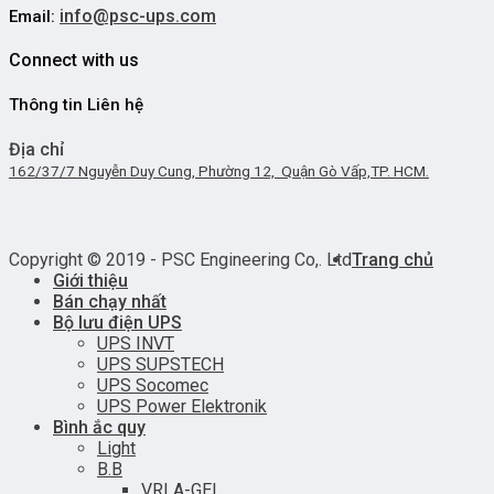
info@psc-ups.com
Email:
Connect with us
Thông tin Liên hệ
Địa chỉ
162/37/7 Nguyễn Duy Cung, Phường 12, Quận Gò Vấp,TP. HCM.
Copyright © 2019 - PSC Engineering Co,. Ltd
Trang chủ
Giới thiệu
Bán chạy nhất
Bộ lưu điện UPS
UPS INVT
UPS SUPSTECH
UPS Socomec
UPS Power Elektronik
Bình ắc quy
Light
B.B
VRLA-GEL