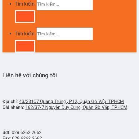
Tìm kiếm:
Tìm kiếm:
Liên hệ với chúng tôi
Địa chỉ:
43/331C7 Quang Trung , P.12, Quận Gò Vấp. TP.HCM
.
Chi nhánh:
162/37/7 Nguyễn Duy Cung, Quận Gò Vấp, TP.HCM
.
Sđt:
028 6262 2662
Fax:
028 6262 2662