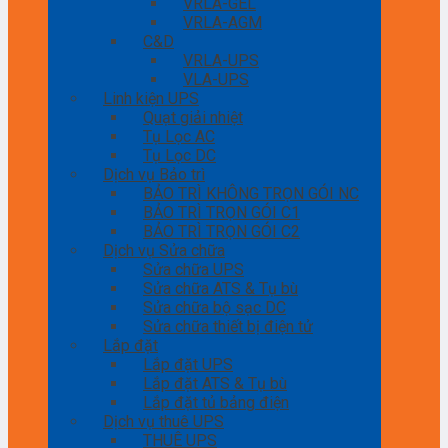
VRLA-GEL
VRLA-AGM
C&D
VRLA-UPS
VLA-UPS
Linh kiện UPS
Quạt giải nhiệt
Tụ Lọc AC
Tụ Lọc DC
Dịch vụ Bảo trì
BẢO TRÌ KHÔNG TRỌN GÓI NC
BẢO TRÌ TRỌN GÓI C1
BẢO TRÌ TRỌN GÓI C2
Dịch vụ Sửa chữa
Sửa chữa UPS
Sửa chữa ATS & Tụ bù
Sửa chữa bộ sạc DC
Sửa chữa thiết bị điện tử
Lắp đặt
Lắp đặt UPS
Lắp đặt ATS & Tụ bù
Lắp đặt tủ bảng điện
Dịch vụ thuê UPS
THUÊ UPS