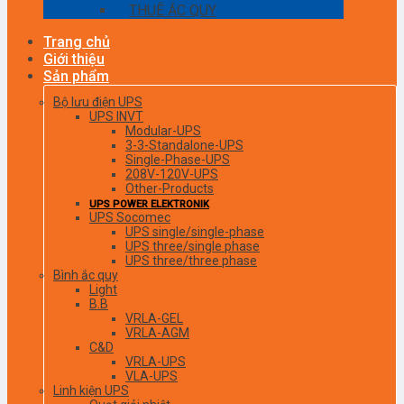
THUÊ ẮC QUY
Trang chủ
Giới thiệu
Sản phẩm
Bộ lưu điện UPS
UPS INVT
Modular-UPS
3-3-Standalone-UPS
Single-Phase-UPS
208V-120V-UPS
Other-Products
UPS POWER ELEKTRONIK
UPS Socomec
UPS single/single-phase
UPS three/single phase
UPS three/three phase
Bình ắc quy
Light
B.B
VRLA-GEL
VRLA-AGM
C&D
VRLA-UPS
VLA-UPS
Linh kiện UPS