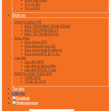
Quạt giải nhiệt
Tụ Lọc AC
Tụ Lọc DC
Dịch vụ
DỊCH VỤ BẢO TRÌ
BẢO TRÌ KHÔNG TRỌN GÓI NC
BẢO TRÌ TRỌN GÓI C1
BẢO TRÌ TRỌN GÓI C2
Sửa chữa
Sửa chữa UPS
Sửa chữa bộ sạc DC
Sửa chữa thiết bị điện tử
Sửa chữa ATS & Tụ bù
Lắp đặt
Lắp đặt UPS
Lắp đặt tủ bảng điện
Lắp đặt ATS & Tụ bù
DỊCH VỤ CHO THUÊ UPS
THUÊ UPS
THUÊ ẮC QUY
Tin tức
Liên hệ