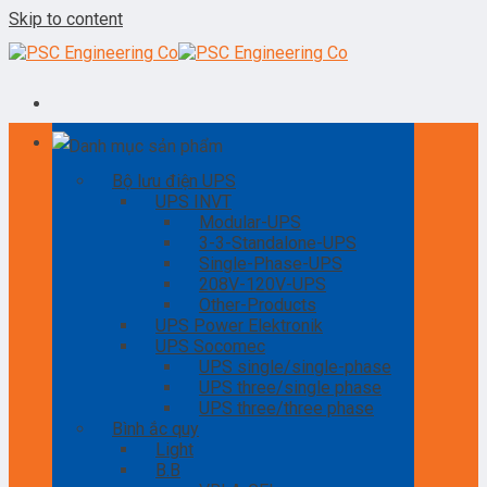
Skip to content
Danh mục sản phẩm
Bộ lưu điện UPS
UPS INVT
Modular-UPS
3-3-Standalone-UPS
Single-Phase-UPS
208V-120V-UPS
Other-Products
UPS Power Elektronik
UPS Socomec
UPS single/single-phase
UPS three/single phase
UPS three/three phase
Bình ắc quy
Light
B.B