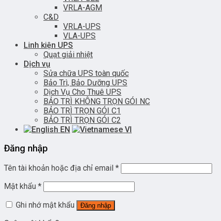
VRLA-AGM
C&D
VRLA-UPS
VLA-UPS
Linh kiện UPS
Quạt giải nhiệt
Dịch vụ
Sửa chữa UPS toàn quốc
Bảo Trì, Bảo Dưỡng UPS
Dịch Vụ Cho Thuê UPS
BẢO TRÌ KHÔNG TRỌN GÓI NC
BẢO TRÌ TRỌN GÓI C1
BẢO TRÌ TRỌN GÓI C2
EN
VI
Đăng nhập
Tên tài khoản hoặc địa chỉ email
*
Mật khẩu
*
Ghi nhớ mật khẩu
Đăng nhập