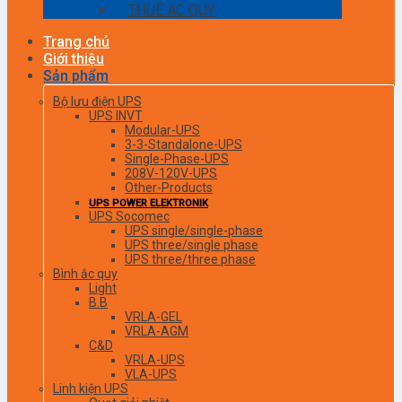
THUÊ ẮC QUY
Trang chủ
Giới thiệu
Sản phẩm
Bộ lưu điện UPS
UPS INVT
Modular-UPS
3-3-Standalone-UPS
Single-Phase-UPS
208V-120V-UPS
Other-Products
UPS POWER ELEKTRONIK
UPS Socomec
UPS single/single-phase
UPS three/single phase
UPS three/three phase
Bình ắc quy
Light
B.B
VRLA-GEL
VRLA-AGM
C&D
VRLA-UPS
VLA-UPS
Linh kiện UPS