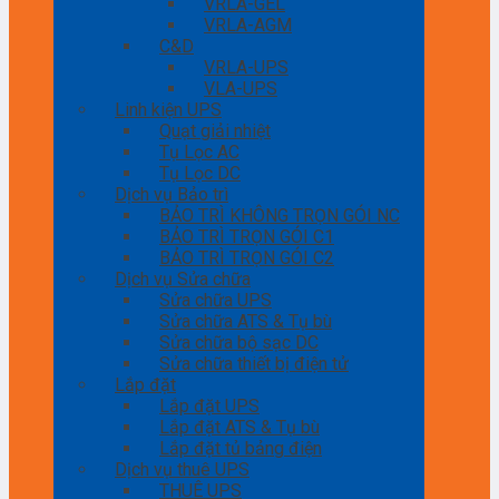
VRLA-GEL
VRLA-AGM
C&D
VRLA-UPS
VLA-UPS
Linh kiện UPS
Quạt giải nhiệt
Tụ Lọc AC
Tụ Lọc DC
Dịch vụ Bảo trì
BẢO TRÌ KHÔNG TRỌN GÓI NC
BẢO TRÌ TRỌN GÓI C1
BẢO TRÌ TRỌN GÓI C2
Dịch vụ Sửa chữa
Sửa chữa UPS
Sửa chữa ATS & Tụ bù
Sửa chữa bộ sạc DC
Sửa chữa thiết bị điện tử
Lắp đặt
Lắp đặt UPS
Lắp đặt ATS & Tụ bù
Lắp đặt tủ bảng điện
Dịch vụ thuê UPS
THUÊ UPS