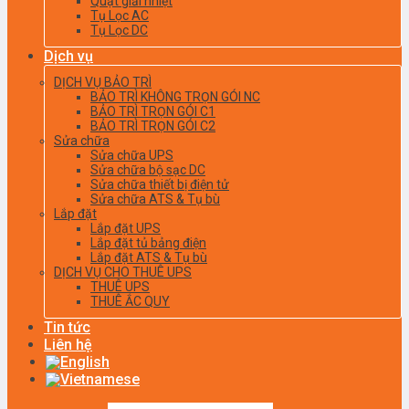
Quạt giải nhiệt
Tụ Lọc AC
Tụ Lọc DC
Dịch vụ
DỊCH VỤ BẢO TRÌ
BẢO TRÌ KHÔNG TRỌN GÓI NC
BẢO TRÌ TRỌN GÓI C1
BẢO TRÌ TRỌN GÓI C2
Sửa chữa
Sửa chữa UPS
Sửa chữa bộ sạc DC
Sửa chữa thiết bị điện tử
Sửa chữa ATS & Tụ bù
Lắp đặt
Lắp đặt UPS
Lắp đặt tủ bảng điện
Lắp đặt ATS & Tụ bù
DỊCH VỤ CHO THUÊ UPS
THUÊ UPS
THUÊ ẮC QUY
Tin tức
Liên hệ