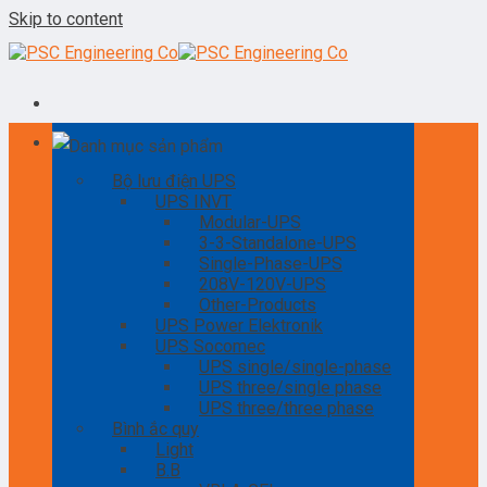
Skip to content
Danh mục sản phẩm
Bộ lưu điện UPS
UPS INVT
Modular-UPS
3-3-Standalone-UPS
Single-Phase-UPS
208V-120V-UPS
Other-Products
UPS Power Elektronik
UPS Socomec
UPS single/single-phase
UPS three/single phase
UPS three/three phase
Bình ắc quy
Light
B.B