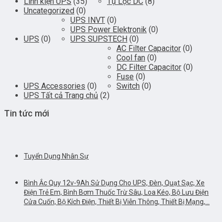
Linh kiện UPS
(35)
Tụ Lọc DC
(8)
Uncategorized
(0)
UPS INVT
(0)
UPS Power Elektronik
(0)
UPS
(0)
UPS SUPSTECH
(0)
AC Filter Capacitor
(0)
Cool fan
(0)
DC Filter Capacitor
(0)
Fuse
(0)
UPS Accessories
(0)
Switch
(0)
UPS Tất cả Trang chủ
(2)
Tin tức mới
Tuyển Dụng Nhân Sự
Bình Ắc Quy 12v-9Ah Sử Dụng Cho UPS, Đèn, Quạt Sạc, Xe
Điện Trẻ Em, Bình Bơm Thuốc Trừ Sâu, Loa Kéo, Bộ Lưu Điện
Cửa Cuốn, Bộ Kích Điện, Thiết Bị Viễn Thông, Thiết Bị Mạng,…