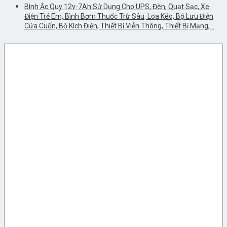
Bình Ắc Quy 12v-7Ah Sử Dụng Cho UPS, Đèn, Quạt Sạc, Xe
Điện Trẻ Em, Bình Bơm Thuốc Trừ Sâu, Loa Kéo, Bộ Lưu Điện
Cửa Cuốn, Bộ Kích Điện, Thiết Bị Viễn Thông, Thiết Bị Mạng,…