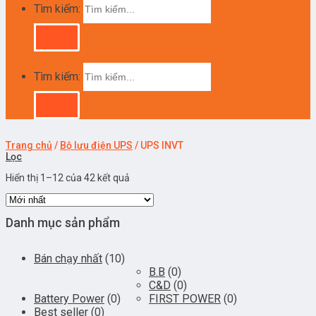
Tìm kiếm:
Tìm kiếm:
Trang chủ
/
Bộ lưu điện UPS
/
UPS INVT
Lọc
Hiển thị 1–12 của 42 kết quả
Danh mục sản phẩm
Bán chạy nhất
(10)
B.B
(0)
C&D
(0)
Battery Power
(0)
FIRST POWER
(0)
Best seller
(0)