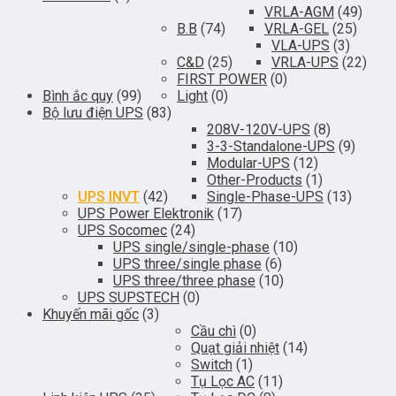
VRLA-AGM
(49)
B.B
(74)
VRLA-GEL
(25)
VLA-UPS
(3)
C&D
(25)
VRLA-UPS
(22)
FIRST POWER
(0)
Bình ắc quy
(99)
Light
(0)
Bộ lưu điện UPS
(83)
208V-120V-UPS
(8)
3-3-Standalone-UPS
(9)
Modular-UPS
(12)
Other-Products
(1)
UPS INVT
(42)
Single-Phase-UPS
(13)
UPS Power Elektronik
(17)
UPS Socomec
(24)
UPS single/single-phase
(10)
UPS three/single phase
(6)
UPS three/three phase
(10)
UPS SUPSTECH
(0)
Khuyến mãi gốc
(3)
Cầu chì
(0)
Quạt giải nhiệt
(14)
Switch
(1)
Tụ Lọc AC
(11)