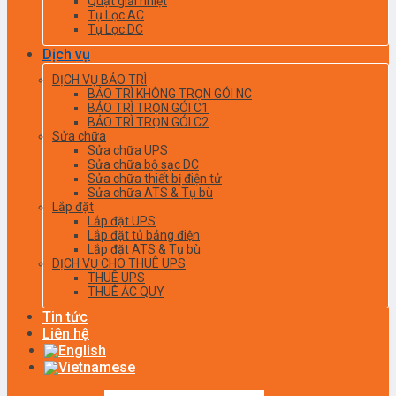
Quạt giải nhiệt
Tụ Lọc AC
Tụ Lọc DC
Dịch vụ
DỊCH VỤ BẢO TRÌ
BẢO TRÌ KHÔNG TRỌN GÓI NC
BẢO TRÌ TRỌN GÓI C1
BẢO TRÌ TRỌN GÓI C2
Sửa chữa
Sửa chữa UPS
Sửa chữa bộ sạc DC
Sửa chữa thiết bị điện tử
Sửa chữa ATS & Tụ bù
Lắp đặt
Lắp đặt UPS
Lắp đặt tủ bảng điện
Lắp đặt ATS & Tụ bù
DỊCH VỤ CHO THUÊ UPS
THUÊ UPS
THUÊ ẮC QUY
Tin tức
Liên hệ