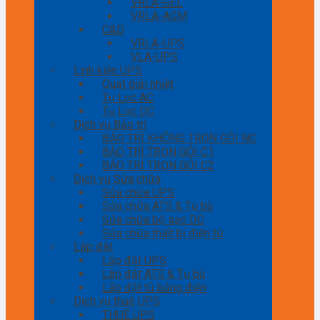
VRLA-GEL
VRLA-AGM
C&D
VRLA-UPS
VLA-UPS
Linh kiện UPS
Quạt giải nhiệt
Tụ Lọc AC
Tụ Lọc DC
Dịch vụ Bảo trì
BẢO TRÌ KHÔNG TRỌN GÓI NC
BẢO TRÌ TRỌN GÓI C1
BẢO TRÌ TRỌN GÓI C2
Dịch vụ Sửa chữa
Sửa chữa UPS
Sửa chữa ATS & Tụ bù
Sửa chữa bộ sạc DC
Sửa chữa thiết bị điện tử
Lắp đặt
Lắp đặt UPS
Lắp đặt ATS & Tụ bù
Lắp đặt tủ bảng điện
Dịch vụ thuê UPS
THUÊ UPS