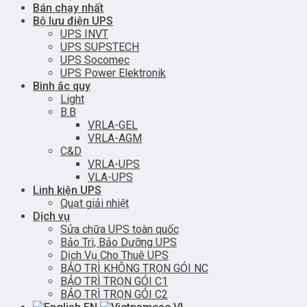
Bán chạy nhất
Bộ lưu điện UPS
UPS INVT
UPS SUPSTECH
UPS Socomec
UPS Power Elektronik
Bình ắc quy
Light
B.B
VRLA-GEL
VRLA-AGM
C&D
VRLA-UPS
VLA-UPS
Linh kiện UPS
Quạt giải nhiệt
Dịch vụ
Sửa chữa UPS toàn quốc
Bảo Trì, Bảo Dưỡng UPS
Dịch Vụ Cho Thuê UPS
BẢO TRÌ KHÔNG TRỌN GÓI NC
BẢO TRÌ TRỌN GÓI C1
BẢO TRÌ TRỌN GÓI C2