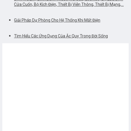
Cửa Cuốn, Bộ Kích Điện, Thiết Bị Viễn Thông, Thiết Bị Mạng,…
Giải Pháp Dự Phòng Cho Hệ Thống Khi Mất Điện
Tìm Hiểu Các Ứng Dụng Của Ắc Quy Trong Đời Sống