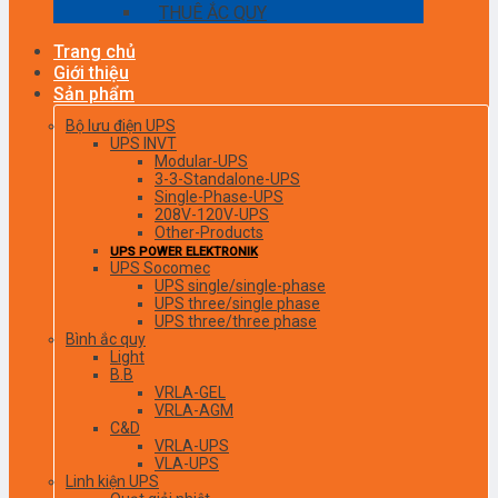
THUÊ ẮC QUY
Trang chủ
Giới thiệu
Sản phẩm
Bộ lưu điện UPS
UPS INVT
Modular-UPS
3-3-Standalone-UPS
Single-Phase-UPS
208V-120V-UPS
Other-Products
UPS POWER ELEKTRONIK
UPS Socomec
UPS single/single-phase
UPS three/single phase
UPS three/three phase
Bình ắc quy
Light
B.B
VRLA-GEL
VRLA-AGM
C&D
VRLA-UPS
VLA-UPS
Linh kiện UPS