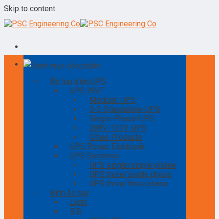
Skip to content
Danh mục sản phẩm
Bộ lưu điện UPS
UPS INVT
Modular-UPS
3-3-Standalone-UPS
Single-Phase-UPS
208V-120V-UPS
Other-Products
UPS Power Elektronik
UPS Socomec
UPS single/single-phase
UPS three/single phase
UPS three/three phase
Bình ắc quy
Light
B.B