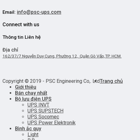
info@psc-ups.com
Email:
Connect with us
Thông tin Liên hệ
Địa chỉ
162/37/7 Nguyễn Duy Cung, Phường 12, Quận Gò Vấp,TP. HCM.
Copyright © 2019 - PSC Engineering Co,. Ltd
Trang chủ
Giới thiệu
Bán chạy nhất
Bộ lưu điện UPS
UPS INVT
UPS SUPSTECH
UPS Socomec
UPS Power Elektronik
Bình ắc quy
Light