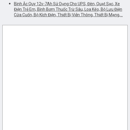
Bình Ắc Quy 12v-7Ah Sử Dụng Cho UPS, Đèn, Quạt Sạc, Xe
Điện Trẻ Em, Bình Bơm Thuốc Trừ Sâu, Loa Kéo, Bộ Lưu Điện
Cửa Cuốn, Bộ Kích Điện, Thiết Bị Viễn Thông, Thiết Bị Mạng,…