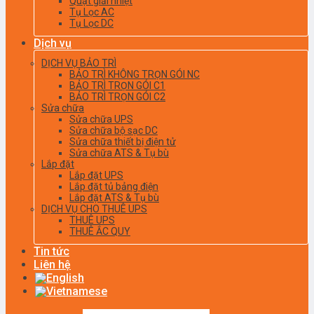
Quạt giải nhiệt
Tụ Lọc AC
Tụ Lọc DC
Dịch vụ
DỊCH VỤ BẢO TRÌ
BẢO TRÌ KHÔNG TRỌN GÓI NC
BẢO TRÌ TRỌN GÓI C1
BẢO TRÌ TRỌN GÓI C2
Sửa chữa
Sửa chữa UPS
Sửa chữa bộ sạc DC
Sửa chữa thiết bị điện tử
Sửa chữa ATS & Tụ bù
Lắp đặt
Lắp đặt UPS
Lắp đặt tủ bảng điện
Lắp đặt ATS & Tụ bù
DỊCH VỤ CHO THUÊ UPS
THUÊ UPS
THUÊ ẮC QUY
Tin tức
Liên hệ