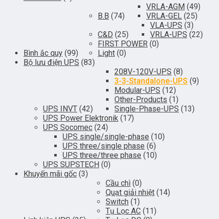
VRLA-AGM
(49)
B.B
(74)
VRLA-GEL
(25)
VLA-UPS
(3)
C&D
(25)
VRLA-UPS
(22)
FIRST POWER
(0)
Bình ắc quy
(99)
Light
(0)
Bộ lưu điện UPS
(83)
208V-120V-UPS
(8)
3-3-Standalone-UPS
(9)
Modular-UPS
(12)
Other-Products
(1)
UPS INVT
(42)
Single-Phase-UPS
(13)
UPS Power Elektronik
(17)
UPS Socomec
(24)
UPS single/single-phase
(10)
UPS three/single phase
(6)
UPS three/three phase
(10)
UPS SUPSTECH
(0)
Khuyến mãi gốc
(3)
Cầu chì
(0)
Quạt giải nhiệt
(14)
Switch
(1)
Tụ Lọc AC
(11)