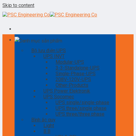
Skip to content
Danh mục sản phẩm
Bộ lưu điện UPS
UPS INVT
Modular-UPS
3-3-Standalone-UPS
Single-Phase-UPS
208V-120V-UPS
Other-Products
UPS Power Elektronik
UPS Socomec
UPS single/single-phase
UPS three/single phase
UPS three/three phase
Bình ắc quy
Light
B.B