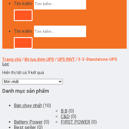
Tìm kiếm:
Tìm kiếm:
Trang chủ
/
Bộ lưu điện UPS
/
UPS INVT
/
3-3-Standalone-UPS
Lọc
Hiển thị tất cả 9 kết quả
Danh mục sản phẩm
Bán chạy nhất
(10)
B.B
(0)
C&D
(0)
Battery Power
(0)
FIRST POWER
(0)
Best seller
(0)