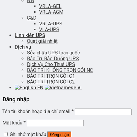
B.B
VRLA-GEL
VRLA-AGM
C&D
VRLA-UPS
VLA-UPS
Linh kiện UPS
Quạt giải nhiệt
Dịch vụ
Sửa chữa UPS toàn quốc
Bảo Trì, Bảo Dưỡng UPS
Dịch Vụ Cho Thuê UPS
BẢO TRÌ KHÔNG TRỌN GÓI NC
BẢO TRÌ TRỌN GÓI C1
BẢO TRÌ TRỌN GÓI C2
EN
VI
Đăng nhập
Tên tài khoản hoặc địa chỉ email
*
Mật khẩu
*
Ghi nhớ mật khẩu
Đăng nhập