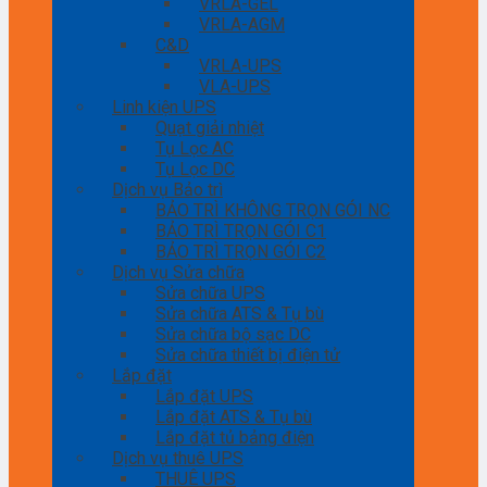
VRLA-GEL
VRLA-AGM
C&D
VRLA-UPS
VLA-UPS
Linh kiện UPS
Quạt giải nhiệt
Tụ Lọc AC
Tụ Lọc DC
Dịch vụ Bảo trì
BẢO TRÌ KHÔNG TRỌN GÓI NC
BẢO TRÌ TRỌN GÓI C1
BẢO TRÌ TRỌN GÓI C2
Dịch vụ Sửa chữa
Sửa chữa UPS
Sửa chữa ATS & Tụ bù
Sửa chữa bộ sạc DC
Sửa chữa thiết bị điện tử
Lắp đặt
Lắp đặt UPS
Lắp đặt ATS & Tụ bù
Lắp đặt tủ bảng điện
Dịch vụ thuê UPS
THUÊ UPS