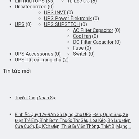
Linh kiện UPS
(35)
Tụ Lọc DC
(8)
Uncategorized
(0)
UPS INVT
(0)
UPS Power Elektronik
(0)
UPS
(0)
UPS SUPSTECH
(0)
AC Filter Capacitor
(0)
Cool fan
(0)
DC Filter Capacitor
(0)
Fuse
(0)
UPS Accessories
(0)
Switch
(0)
UPS Tất cả Trang chủ
(2)
Tin tức mới
Tuyển Dụng Nhân Sự
Bình Ắc Quy 12v-9Ah Sử Dụng Cho UPS, Đèn, Quạt Sạc, Xe
Điện Trẻ Em, Bình Bơm Thuốc Trừ Sâu, Loa Kéo, Bộ Lưu Điện
Cửa Cuốn, Bộ Kích Điện, Thiết Bị Viễn Thông, Thiết Bị Mạng,…