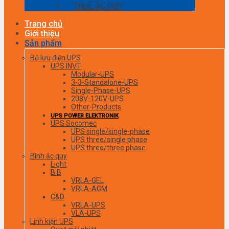
THUÊ ẮC QUY
Trang chủ
Giới thiệu
Sản phẩm
Bộ lưu điện UPS
UPS INVT
Modular-UPS
3-3-Standalone-UPS
Single-Phase-UPS
208V-120V-UPS
Other-Products
UPS POWER ELEKTRONIK
UPS Socomec
UPS single/single-phase
UPS three/single phase
UPS three/three phase
Bình ắc quy
Light
B.B
VRLA-GEL
VRLA-AGM
C&D
VRLA-UPS
VLA-UPS
Linh kiện UPS