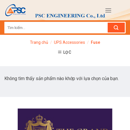
Skip
to
content
Tìm
kiếm:
Trang chủ
/
UPS Accessories
/
Fuse
LỌC
Không tìm thấy sản phẩm nào khớp với lựa chọn của bạn.