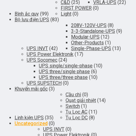
C&D
(25)
VRLA-UPS
(22)
FIRST POWER
(0)
Bình ắc quy
(99)
Light
(0)
Bộ lưu điện UPS
(83)
208V-120V-UPS
(8)
3-3-Standalone-UPS
(9)
Modular-UPS
(12)
Other-Products
(1)
UPS INVT
(42)
Single-Phase-UPS
(13)
UPS Power Elektronik
(17)
UPS Socomec
(24)
UPS single/single-phase
(10)
UPS three/single phase
(6)
UPS three/three phase
(10)
UPS SUPSTECH
(0)
Khuyến mãi gốc
(3)
Cầu chì
(0)
Quạt giải nhiệt
(14)
Switch
(1)
Tụ Lọc AC
(11)
Linh kiện UPS
(35)
Tụ Lọc DC
(8)
Uncategorized
(0)
UPS INVT
(0)
UPS Power Elektronik
(0)