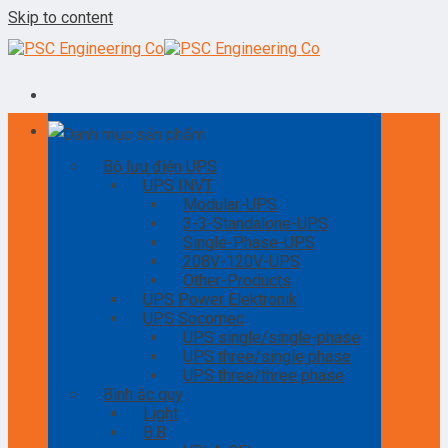
Skip to content
Danh mục sản phẩm
Bộ lưu điện UPS
UPS INVT
Modular-UPS
3-3-Standalone-UPS
Single-Phase-UPS
208V-120V-UPS
Other-Products
UPS Power Elektronik
UPS Socomec
UPS single/single-phase
UPS three/single phase
UPS three/three phase
Bình ắc quy
Light
B.B