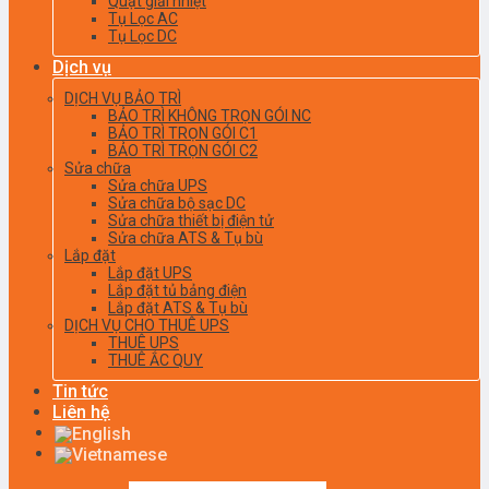
Quạt giải nhiệt
Tụ Lọc AC
Tụ Lọc DC
Dịch vụ
DỊCH VỤ BẢO TRÌ
BẢO TRÌ KHÔNG TRỌN GÓI NC
BẢO TRÌ TRỌN GÓI C1
BẢO TRÌ TRỌN GÓI C2
Sửa chữa
Sửa chữa UPS
Sửa chữa bộ sạc DC
Sửa chữa thiết bị điện tử
Sửa chữa ATS & Tụ bù
Lắp đặt
Lắp đặt UPS
Lắp đặt tủ bảng điện
Lắp đặt ATS & Tụ bù
DỊCH VỤ CHO THUÊ UPS
THUÊ UPS
THUÊ ẮC QUY
Tin tức
Liên hệ