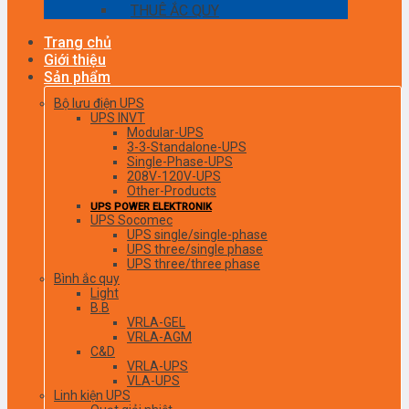
THUÊ ẮC QUY
Trang chủ
Giới thiệu
Sản phẩm
Bộ lưu điện UPS
UPS INVT
Modular-UPS
3-3-Standalone-UPS
Single-Phase-UPS
208V-120V-UPS
Other-Products
UPS POWER ELEKTRONIK
UPS Socomec
UPS single/single-phase
UPS three/single phase
UPS three/three phase
Bình ắc quy
Light
B.B
VRLA-GEL
VRLA-AGM
C&D
VRLA-UPS
VLA-UPS
Linh kiện UPS