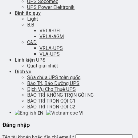
UPS Socomec
UPS Power Elektronik
Bình ắc quy
Light
B.B
VRLA-GEL
VRLA-AGM
C&D
VRLA-UPS
VLA-UPS
Linh kiện UPS
Quạt giải nhiệt
Dịch vụ
Sửa chữa UPS toàn quốc
Bảo Trì, Bảo Dưỡng UPS
Dịch Vụ Cho Thuê UPS
BẢO TRÌ KHÔNG TRỌN GÓI NC
BẢO TRÌ TRỌN GÓI C1
BẢO TRÌ TRỌN GÓI C2
EN
VI
Đăng nhập
Tên tài khoản hoặc địa chỉ email
*