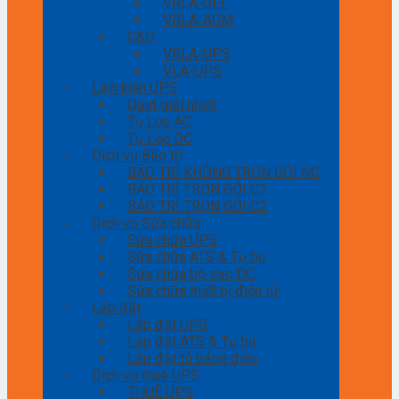
VRLA-GEL
VRLA-AGM
C&D
VRLA-UPS
VLA-UPS
Linh kiện UPS
Quạt giải nhiệt
Tụ Lọc AC
Tụ Lọc DC
Dịch vụ Bảo trì
BẢO TRÌ KHÔNG TRỌN GÓI NC
BẢO TRÌ TRỌN GÓI C1
BẢO TRÌ TRỌN GÓI C2
Dịch vụ Sửa chữa
Sửa chữa UPS
Sửa chữa ATS & Tụ bù
Sửa chữa bộ sạc DC
Sửa chữa thiết bị điện tử
Lắp đặt
Lắp đặt UPS
Lắp đặt ATS & Tụ bù
Lắp đặt tủ bảng điện
Dịch vụ thuê UPS
THUÊ UPS