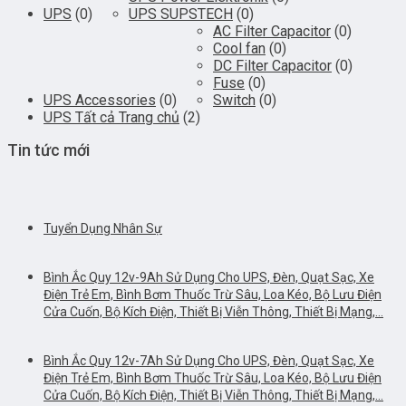
UPS
(0)
UPS SUPSTECH
(0)
AC Filter Capacitor
(0)
Cool fan
(0)
DC Filter Capacitor
(0)
Fuse
(0)
UPS Accessories
(0)
Switch
(0)
UPS Tất cả Trang chủ
(2)
Tin tức mới
Tuyển Dụng Nhân Sự
Bình Ắc Quy 12v-9Ah Sử Dụng Cho UPS, Đèn, Quạt Sạc, Xe
Điện Trẻ Em, Bình Bơm Thuốc Trừ Sâu, Loa Kéo, Bộ Lưu Điện
Cửa Cuốn, Bộ Kích Điện, Thiết Bị Viễn Thông, Thiết Bị Mạng,…
Bình Ắc Quy 12v-7Ah Sử Dụng Cho UPS, Đèn, Quạt Sạc, Xe
Điện Trẻ Em, Bình Bơm Thuốc Trừ Sâu, Loa Kéo, Bộ Lưu Điện
Cửa Cuốn, Bộ Kích Điện, Thiết Bị Viễn Thông, Thiết Bị Mạng,…