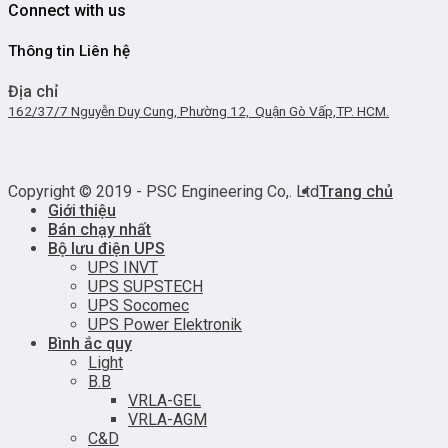
Connect with us
Thông tin Liên hệ
Địa chỉ
162/37/7 Nguyễn Duy Cung, Phường 12, Quận Gò Vấp,TP. HCM.
Copyright © 2019 - PSC Engineering Co,. Ltd
Trang chủ
Giới thiệu
Bán chạy nhất
Bộ lưu điện UPS
UPS INVT
UPS SUPSTECH
UPS Socomec
UPS Power Elektronik
Bình ắc quy
Light
B.B
VRLA-GEL
VRLA-AGM
C&D