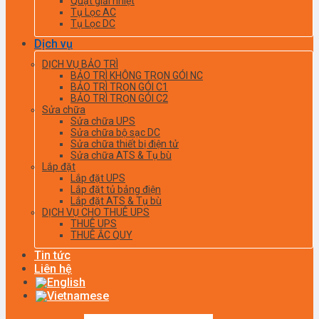
Quạt giải nhiệt
Tụ Lọc AC
Tụ Lọc DC
Dịch vụ
DỊCH VỤ BẢO TRÌ
BẢO TRÌ KHÔNG TRỌN GÓI NC
BẢO TRÌ TRỌN GÓI C1
BẢO TRÌ TRỌN GÓI C2
Sửa chữa
Sửa chữa UPS
Sửa chữa bộ sạc DC
Sửa chữa thiết bị điện tử
Sửa chữa ATS & Tụ bù
Lắp đặt
Lắp đặt UPS
Lắp đặt tủ bảng điện
Lắp đặt ATS & Tụ bù
DỊCH VỤ CHO THUÊ UPS
THUÊ UPS
THUÊ ẮC QUY
Tin tức
Liên hệ