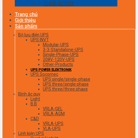
THUÊ ẮC QUY
Trang chủ
Giới thiệu
Sản phẩm
Bộ lưu điện UPS
UPS INVT
Modular-UPS
3-3-Standalone-UPS
Single-Phase-UPS
208V-120V-UPS
Other-Products
UPS POWER ELEKTRONIK
UPS Socomec
UPS single/single-phase
UPS three/single phase
UPS three/three phase
Bình ắc quy
Light
B.B
VRLA-GEL
VRLA-AGM
C&D
VRLA-UPS
VLA-UPS
Linh kiện UPS