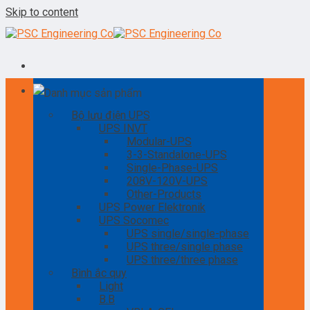
Skip to content
Danh mục sản phẩm
Bộ lưu điện UPS
UPS INVT
Modular-UPS
3-3-Standalone-UPS
Single-Phase-UPS
208V-120V-UPS
Other-Products
UPS Power Elektronik
UPS Socomec
UPS single/single-phase
UPS three/single phase
UPS three/three phase
Bình ắc quy
Light
B.B