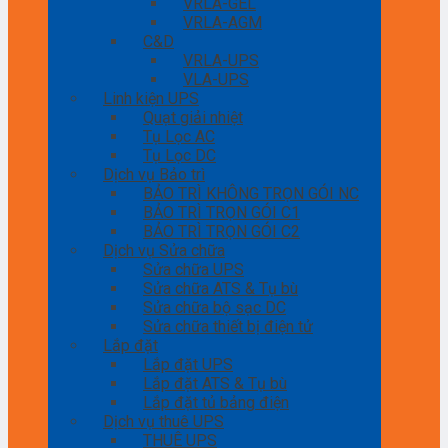
VRLA-GEL
VRLA-AGM
C&D
VRLA-UPS
VLA-UPS
Linh kiện UPS
Quạt giải nhiệt
Tụ Lọc AC
Tụ Lọc DC
Dịch vụ Bảo trì
BẢO TRÌ KHÔNG TRỌN GÓI NC
BẢO TRÌ TRỌN GÓI C1
BẢO TRÌ TRỌN GÓI C2
Dịch vụ Sửa chữa
Sửa chữa UPS
Sửa chữa ATS & Tụ bù
Sửa chữa bộ sạc DC
Sửa chữa thiết bị điện tử
Lắp đặt
Lắp đặt UPS
Lắp đặt ATS & Tụ bù
Lắp đặt tủ bảng điện
Dịch vụ thuê UPS
THUÊ UPS