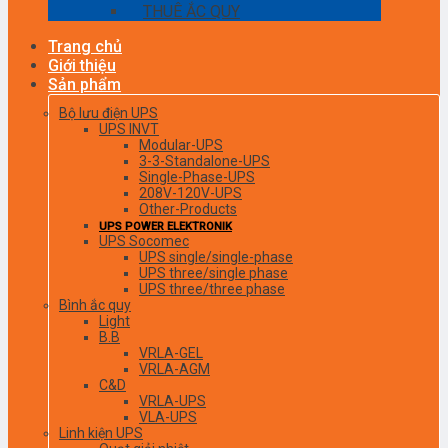
THUÊ ẮC QUY
Trang chủ
Giới thiệu
Sản phẩm
Bộ lưu điện UPS
UPS INVT
Modular-UPS
3-3-Standalone-UPS
Single-Phase-UPS
208V-120V-UPS
Other-Products
UPS POWER ELEKTRONIK
UPS Socomec
UPS single/single-phase
UPS three/single phase
UPS three/three phase
Bình ắc quy
Light
B.B
VRLA-GEL
VRLA-AGM
C&D
VRLA-UPS
VLA-UPS
Linh kiện UPS