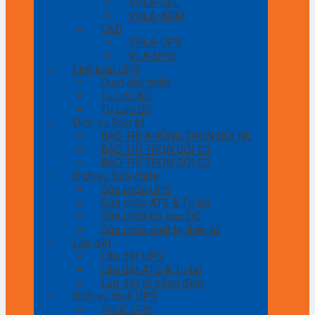
VRLA-GEL
VRLA-AGM
C&D
VRLA-UPS
VLA-UPS
Linh kiện UPS
Quạt giải nhiệt
Tụ Lọc AC
Tụ Lọc DC
Dịch vụ Bảo trì
BẢO TRÌ KHÔNG TRỌN GÓI NC
BẢO TRÌ TRỌN GÓI C1
BẢO TRÌ TRỌN GÓI C2
Dịch vụ Sửa chữa
Sửa chữa UPS
Sửa chữa ATS & Tụ bù
Sửa chữa bộ sạc DC
Sửa chữa thiết bị điện tử
Lắp đặt
Lắp đặt UPS
Lắp đặt ATS & Tụ bù
Lắp đặt tủ bảng điện
Dịch vụ thuê UPS
THUÊ UPS