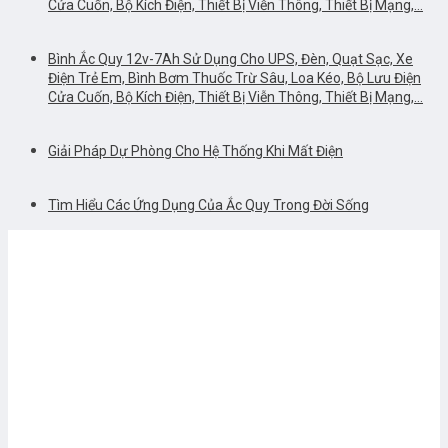
Cửa Cuốn, Bộ Kích Điện, Thiết Bị Viễn Thông, Thiết Bị Mạng,…
Bình Ắc Quy 12v-7Ah Sử Dụng Cho UPS, Đèn, Quạt Sạc, Xe
Điện Trẻ Em, Bình Bơm Thuốc Trừ Sâu, Loa Kéo, Bộ Lưu Điện
Cửa Cuốn, Bộ Kích Điện, Thiết Bị Viễn Thông, Thiết Bị Mạng,…
Giải Pháp Dự Phòng Cho Hệ Thống Khi Mất Điện
Tìm Hiểu Các Ứng Dụng Của Ắc Quy Trong Đời Sống