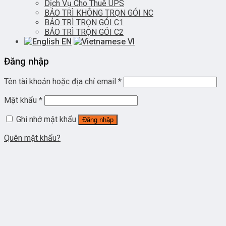
Dịch Vụ Cho Thuê UPS
BẢO TRÌ KHÔNG TRỌN GÓI NC
BẢO TRÌ TRỌN GÓI C1
BẢO TRÌ TRỌN GÓI C2
EN
VI
Đăng nhập
Tên tài khoản hoặc địa chỉ email
*
Mật khẩu
*
Ghi nhớ mật khẩu
Đăng nhập
Quên mật khẩu?