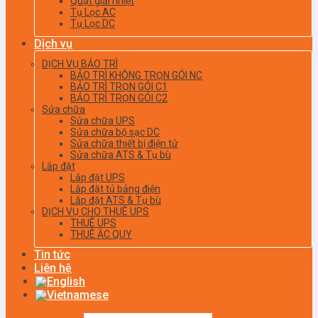
Quạt giải nhiệt
Tụ Lọc AC
Tụ Lọc DC
Dịch vụ
DỊCH VỤ BẢO TRÌ
BẢO TRÌ KHÔNG TRỌN GÓI NC
BẢO TRÌ TRỌN GÓI C1
BẢO TRÌ TRỌN GÓI C2
Sửa chữa
Sửa chữa UPS
Sửa chữa bộ sạc DC
Sửa chữa thiết bị điện tử
Sửa chữa ATS & Tụ bù
Lắp đặt
Lắp đặt UPS
Lắp đặt tủ bảng điện
Lắp đặt ATS & Tụ bù
DỊCH VỤ CHO THUÊ UPS
THUÊ UPS
THUÊ ẮC QUY
Tin tức
Liên hệ