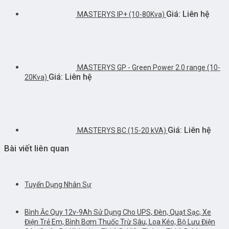
Giá: Liên hệ
MASTERYS IP+ (10-80Kva)
MASTERYS GP - Green Power 2.0 range (10-
Giá: Liên hệ
20Kva)
Giá: Liên hệ
MASTERYS BC (15-20 kVA)
Bài viết liên quan
Tuyển Dụng Nhân Sự
Bình Ắc Quy 12v-9Ah Sử Dụng Cho UPS, Đèn, Quạt Sạc, Xe
Điện Trẻ Em, Bình Bơm Thuốc Trừ Sâu, Loa Kéo, Bộ Lưu Điện