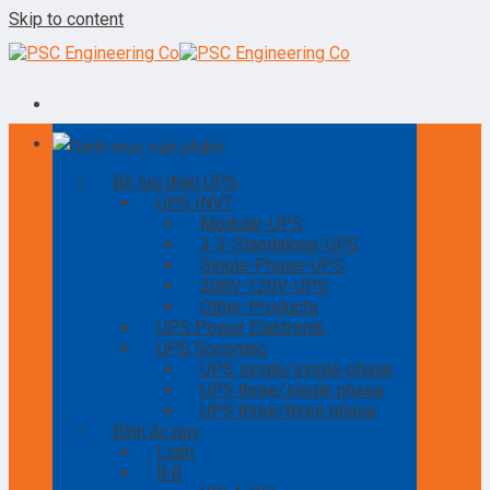
Skip to content
Danh mục sản phẩm
Bộ lưu điện UPS
UPS INVT
Modular-UPS
3-3-Standalone-UPS
Single-Phase-UPS
208V-120V-UPS
Other-Products
UPS Power Elektronik
UPS Socomec
UPS single/single-phase
UPS three/single phase
UPS three/three phase
Bình ắc quy
Light
B.B