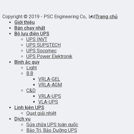
Copyright © 2019 - PSC Engineering Co,. Ltd
Trang chủ
Giới thiệu
Bán chạy nhất
Bộ lưu điện UPS
UPS INVT
UPS SUPSTECH
UPS Socomec
UPS Power Elektronik
Bình ắc quy
Light
B.B
VRLA-GEL
VRLA-AGM
C&D
VRLA-UPS
VLA-UPS
Linh kiện UPS
Quạt giải nhiệt
Dịch vụ
Sửa chữa UPS toàn quốc
Bảo Trì, Bảo Dưỡng UPS