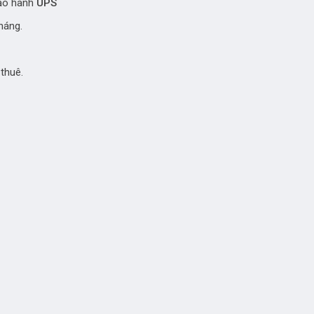
bảo hành
UPS
háng.
thuê.