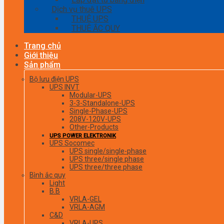
Dịch vụ thuê UPS
THUÊ UPS
THUÊ ẮC QUY
Trang chủ
Giới thiệu
Sản phẩm
Bộ lưu điện UPS
UPS INVT
Modular-UPS
3-3-Standalone-UPS
Single-Phase-UPS
208V-120V-UPS
Other-Products
UPS POWER ELEKTRONIK
UPS Socomec
UPS single/single-phase
UPS three/single phase
UPS three/three phase
Bình ắc quy
Light
B.B
VRLA-GEL
VRLA-AGM
C&D
VRLA-UPS