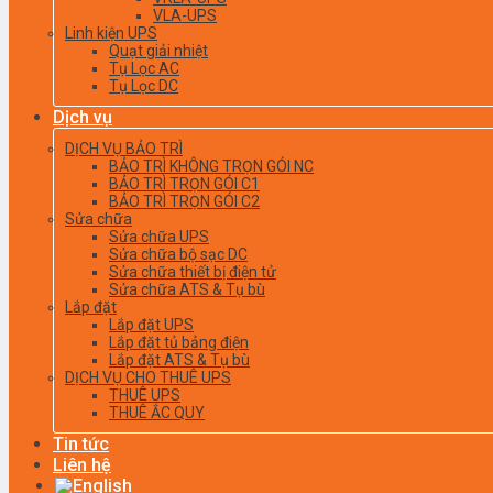
VLA-UPS
Linh kiện UPS
Quạt giải nhiệt
Tụ Lọc AC
Tụ Lọc DC
Dịch vụ
DỊCH VỤ BẢO TRÌ
BẢO TRÌ KHÔNG TRỌN GÓI NC
BẢO TRÌ TRỌN GÓI C1
BẢO TRÌ TRỌN GÓI C2
Sửa chữa
Sửa chữa UPS
Sửa chữa bộ sạc DC
Sửa chữa thiết bị điện tử
Sửa chữa ATS & Tụ bù
Lắp đặt
Lắp đặt UPS
Lắp đặt tủ bảng điện
Lắp đặt ATS & Tụ bù
DỊCH VỤ CHO THUÊ UPS
THUÊ UPS
THUÊ ẮC QUY
Tin tức
Liên hệ