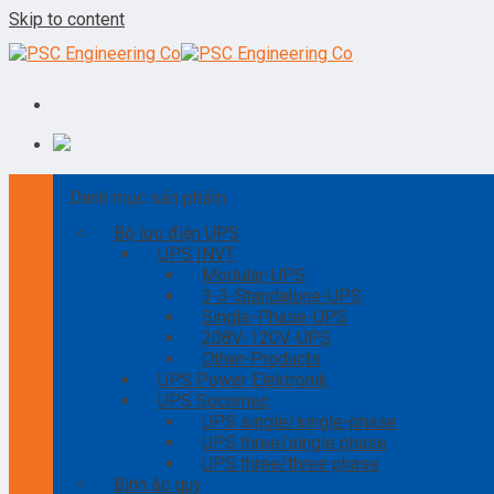
Skip to content
Danh mục sản phẩm
Bộ lưu điện UPS
UPS INVT
Modular-UPS
3-3-Standalone-UPS
Single-Phase-UPS
208V-120V-UPS
Other-Products
UPS Power Elektronik
UPS Socomec
UPS single/single-phase
UPS three/single phase
UPS three/three phase
Bình ắc quy