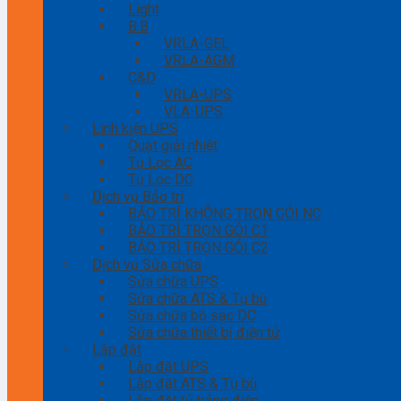
Light
B.B
VRLA-GEL
VRLA-AGM
C&D
VRLA-UPS
VLA-UPS
Linh kiện UPS
Quạt giải nhiệt
Tụ Lọc AC
Tụ Lọc DC
Dịch vụ Bảo trì
BẢO TRÌ KHÔNG TRỌN GÓI NC
BẢO TRÌ TRỌN GÓI C1
BẢO TRÌ TRỌN GÓI C2
Dịch vụ Sửa chữa
Sửa chữa UPS
Sửa chữa ATS & Tụ bù
Sửa chữa bộ sạc DC
Sửa chữa thiết bị điện tử
Lắp đặt
Lắp đặt UPS
Lắp đặt ATS & Tụ bù
Lắp đặt tủ bảng điện