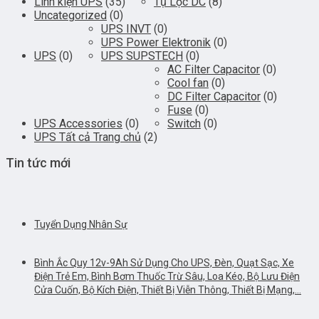
Linh kiện UPS
(35)
Tụ Lọc DC
(8)
Uncategorized
(0)
UPS INVT
(0)
UPS Power Elektronik
(0)
UPS
(0)
UPS SUPSTECH
(0)
AC Filter Capacitor
(0)
Cool fan
(0)
DC Filter Capacitor
(0)
Fuse
(0)
UPS Accessories
(0)
Switch
(0)
UPS Tất cả Trang chủ
(2)
Tin tức mới
Tuyển Dụng Nhân Sự
Bình Ắc Quy 12v-9Ah Sử Dụng Cho UPS, Đèn, Quạt Sạc, Xe
Điện Trẻ Em, Bình Bơm Thuốc Trừ Sâu, Loa Kéo, Bộ Lưu Điện
Cửa Cuốn, Bộ Kích Điện, Thiết Bị Viễn Thông, Thiết Bị Mạng,…