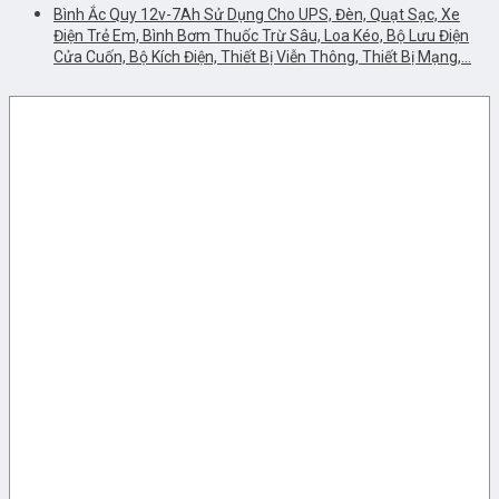
Bình Ắc Quy 12v-7Ah Sử Dụng Cho UPS, Đèn, Quạt Sạc, Xe
Điện Trẻ Em, Bình Bơm Thuốc Trừ Sâu, Loa Kéo, Bộ Lưu Điện
Cửa Cuốn, Bộ Kích Điện, Thiết Bị Viễn Thông, Thiết Bị Mạng,…