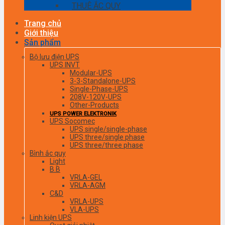
THUÊ ẮC QUY
Trang chủ
Giới thiệu
Sản phẩm
Bộ lưu điện UPS
UPS INVT
Modular-UPS
3-3-Standalone-UPS
Single-Phase-UPS
208V-120V-UPS
Other-Products
UPS POWER ELEKTRONIK
UPS Socomec
UPS single/single-phase
UPS three/single phase
UPS three/three phase
Bình ắc quy
Light
B.B
VRLA-GEL
VRLA-AGM
C&D
VRLA-UPS
VLA-UPS
Linh kiện UPS