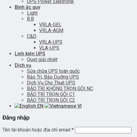
UPS Power Elektronik
Bình ắc quy
Light
B.B
VRLA-GEL
VRLA-AGM
C&D
VRLA-UPS
VLA-UPS
Linh kiện UPS
Quạt giải nhiệt
Dịch vụ
Sửa chữa UPS toàn quốc
Bảo Trì, Bảo Dưỡng UPS
Dịch Vụ Cho Thuê UPS
BẢO TRÌ KHÔNG TRỌN GÓI NC
BẢO TRÌ TRỌN GÓI C1
BẢO TRÌ TRỌN GÓI C2
EN
VI
Đăng nhập
Tên tài khoản hoặc địa chỉ email
*