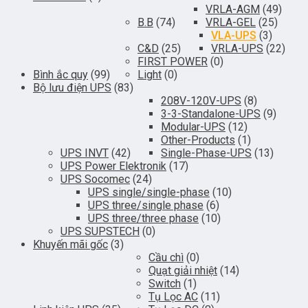
VRLA-AGM
(49)
B.B
(74)
VRLA-GEL
(25)
VLA-UPS
(3)
C&D
(25)
VRLA-UPS
(22)
FIRST POWER
(0)
Bình ắc quy
(99)
Light
(0)
Bộ lưu điện UPS
(83)
208V-120V-UPS
(8)
3-3-Standalone-UPS
(9)
Modular-UPS
(12)
Other-Products
(1)
UPS INVT
(42)
Single-Phase-UPS
(13)
UPS Power Elektronik
(17)
UPS Socomec
(24)
UPS single/single-phase
(10)
UPS three/single phase
(6)
UPS three/three phase
(10)
UPS SUPSTECH
(0)
Khuyến mãi gốc
(3)
Cầu chì
(0)
Quạt giải nhiệt
(14)
Switch
(1)
Tụ Lọc AC
(11)