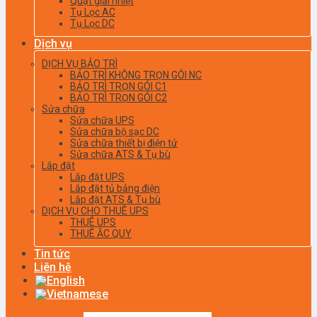
Quạt giải nhiệt
Tụ Lọc AC
Tụ Lọc DC
Dịch vụ
DỊCH VỤ BẢO TRÌ
BẢO TRÌ KHÔNG TRỌN GÓI NC
BẢO TRÌ TRỌN GÓI C1
BẢO TRÌ TRỌN GÓI C2
Sửa chữa
Sửa chữa UPS
Sửa chữa bộ sạc DC
Sửa chữa thiết bị điện tử
Sửa chữa ATS & Tụ bù
Lắp đặt
Lắp đặt UPS
Lắp đặt tủ bảng điện
Lắp đặt ATS & Tụ bù
DỊCH VỤ CHO THUÊ UPS
THUÊ UPS
THUÊ ẮC QUY
Tin tức
Liên hệ