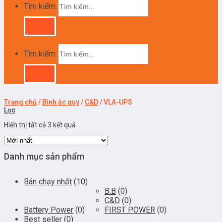
Tìm kiếm:
Tìm kiếm:
Trang chủ
/
Bình ắc quy
/
C&D
/
VLA-UPS
Lọc
Hiển thị tất cả 3 kết quả
Danh mục sản phẩm
Bán chạy nhất
(10)
B.B
(0)
C&D
(0)
Battery Power
(0)
FIRST POWER
(0)
Best seller
(0)