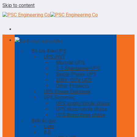
Skip to content
Danh mục sản phẩm
Bộ lưu điện UPS
UPS INVT
Modular-UPS
3-3-Standalone-UPS
Single-Phase-UPS
208V-120V-UPS
Other-Products
UPS Power Elektronik
UPS Socomec
UPS single/single-phase
UPS three/single phase
UPS three/three phase
Bình ắc quy
Light
B.B