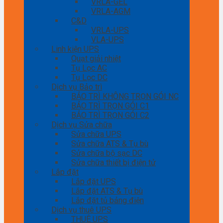
VRLA-GEL
VRLA-AGM
C&D
VRLA-UPS
VLA-UPS
Linh kiện UPS
Quạt giải nhiệt
Tụ Lọc AC
Tụ Lọc DC
Dịch vụ Bảo trì
BẢO TRÌ KHÔNG TRỌN GÓI NC
BẢO TRÌ TRỌN GÓI C1
BẢO TRÌ TRỌN GÓI C2
Dịch vụ Sửa chữa
Sửa chữa UPS
Sửa chữa ATS & Tụ bù
Sửa chữa bộ sạc DC
Sửa chữa thiết bị điện tử
Lắp đặt
Lắp đặt UPS
Lắp đặt ATS & Tụ bù
Lắp đặt tủ bảng điện
Dịch vụ thuê UPS
THUÊ UPS