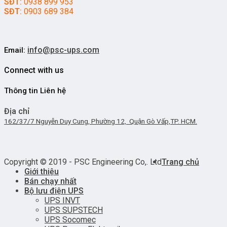
SĐT:
0938 899 953
SĐT:
0903 689 384
info@psc-ups.com
Email:
Connect with us
Thông tin Liên hệ
Địa chỉ
162/37/7 Nguyễn Duy Cung, Phường 12, Quận Gò Vấp,TP. HCM.
Copyright © 2019 - PSC Engineering Co,. Ltd
Trang chủ
Giới thiệu
Bán chạy nhất
Bộ lưu điện UPS
UPS INVT
UPS SUPSTECH
UPS Socomec