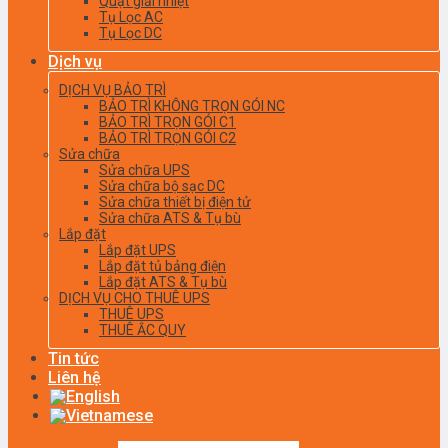
Quạt giải nhiệt
Tụ Lọc AC
Tụ Lọc DC
Dịch vụ
DỊCH VỤ BẢO TRÌ
BẢO TRÌ KHÔNG TRỌN GÓI NC
BẢO TRÌ TRỌN GÓI C1
BẢO TRÌ TRỌN GÓI C2
Sửa chữa
Sửa chữa UPS
Sửa chữa bộ sạc DC
Sửa chữa thiết bị điện tử
Sửa chữa ATS & Tụ bù
Lắp đặt
Lắp đặt UPS
Lắp đặt tủ bảng điện
Lắp đặt ATS & Tụ bù
DỊCH VỤ CHO THUÊ UPS
THUÊ UPS
THUÊ ẮC QUY
Tin tức
Liên hệ