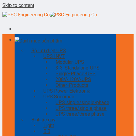
Skip to content
Danh mục sản phẩm
Bộ lưu điện UPS
UPS INVT
Modular-UPS
3-3-Standalone-UPS
Single-Phase-UPS
208V-120V-UPS
Other-Products
UPS Power Elektronik
UPS Socomec
UPS single/single-phase
UPS three/single phase
UPS three/three phase
Bình ắc quy
Light
B.B