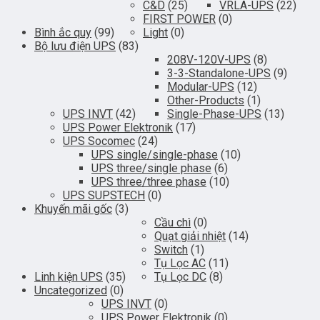
C&D
(25)
VRLA-UPS
(22)
FIRST POWER
(0)
Bình ắc quy
(99)
Light
(0)
Bộ lưu điện UPS
(83)
208V-120V-UPS
(8)
3-3-Standalone-UPS
(9)
Modular-UPS
(12)
Other-Products
(1)
UPS INVT
(42)
Single-Phase-UPS
(13)
UPS Power Elektronik
(17)
UPS Socomec
(24)
UPS single/single-phase
(10)
UPS three/single phase
(6)
UPS three/three phase
(10)
UPS SUPSTECH
(0)
Khuyến mãi gốc
(3)
Cầu chì
(0)
Quạt giải nhiệt
(14)
Switch
(1)
Tụ Lọc AC
(11)
Linh kiện UPS
(35)
Tụ Lọc DC
(8)
Uncategorized
(0)
UPS INVT
(0)
UPS Power Elektronik
(0)