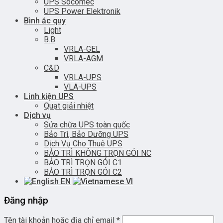
UPS Socomec
UPS Power Elektronik
Bình ắc quy
Light
B.B
VRLA-GEL
VRLA-AGM
C&D
VRLA-UPS
VLA-UPS
Linh kiện UPS
Quạt giải nhiệt
Dịch vụ
Sửa chữa UPS toàn quốc
Bảo Trì, Bảo Dưỡng UPS
Dịch Vụ Cho Thuê UPS
BẢO TRÌ KHÔNG TRỌN GÓI NC
BẢO TRÌ TRỌN GÓI C1
BẢO TRÌ TRỌN GÓI C2
EN
VI
Đăng nhập
Tên tài khoản hoặc địa chỉ email
*