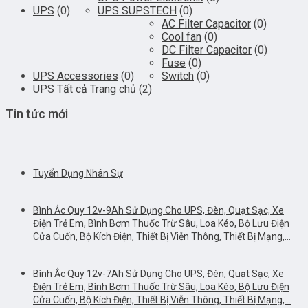
UPS
(0)
UPS SUPSTECH
(0)
AC Filter Capacitor
(0)
Cool fan
(0)
DC Filter Capacitor
(0)
Fuse
(0)
UPS Accessories
(0)
Switch
(0)
UPS Tất cả Trang chủ
(2)
Tin tức mới
Tuyển Dụng Nhân Sự
Bình Ắc Quy 12v-9Ah Sử Dụng Cho UPS, Đèn, Quạt Sạc, Xe
Điện Trẻ Em, Bình Bơm Thuốc Trừ Sâu, Loa Kéo, Bộ Lưu Điện
Cửa Cuốn, Bộ Kích Điện, Thiết Bị Viễn Thông, Thiết Bị Mạng,…
Bình Ắc Quy 12v-7Ah Sử Dụng Cho UPS, Đèn, Quạt Sạc, Xe
Điện Trẻ Em, Bình Bơm Thuốc Trừ Sâu, Loa Kéo, Bộ Lưu Điện
Cửa Cuốn, Bộ Kích Điện, Thiết Bị Viễn Thông, Thiết Bị Mạng,…