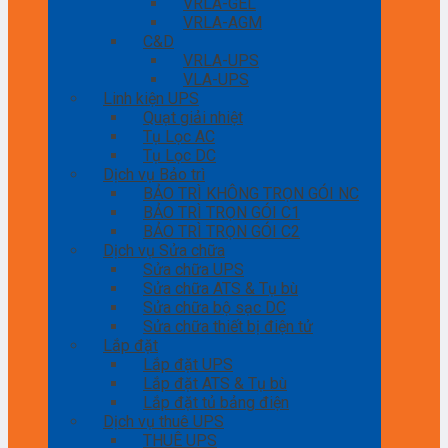
VRLA-GEL
VRLA-AGM
C&D
VRLA-UPS
VLA-UPS
Linh kiện UPS
Quạt giải nhiệt
Tụ Lọc AC
Tụ Lọc DC
Dịch vụ Bảo trì
BẢO TRÌ KHÔNG TRỌN GÓI NC
BẢO TRÌ TRỌN GÓI C1
BẢO TRÌ TRỌN GÓI C2
Dịch vụ Sửa chữa
Sửa chữa UPS
Sửa chữa ATS & Tụ bù
Sửa chữa bộ sạc DC
Sửa chữa thiết bị điện tử
Lắp đặt
Lắp đặt UPS
Lắp đặt ATS & Tụ bù
Lắp đặt tủ bảng điện
Dịch vụ thuê UPS
THUÊ UPS