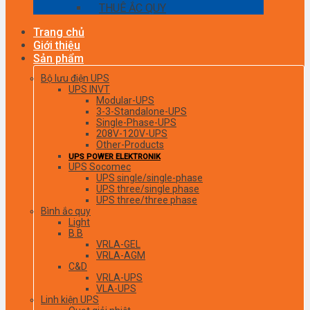
THUÊ ẮC QUY
Trang chủ
Giới thiệu
Sản phẩm
Bộ lưu điện UPS
UPS INVT
Modular-UPS
3-3-Standalone-UPS
Single-Phase-UPS
208V-120V-UPS
Other-Products
UPS POWER ELEKTRONIK
UPS Socomec
UPS single/single-phase
UPS three/single phase
UPS three/three phase
Bình ắc quy
Light
B.B
VRLA-GEL
VRLA-AGM
C&D
VRLA-UPS
VLA-UPS
Linh kiện UPS