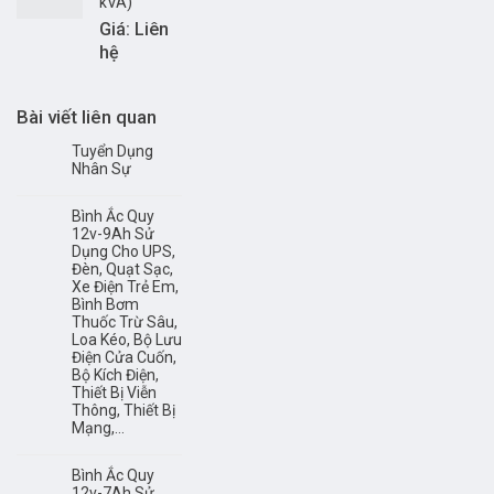
kVA)
Giá: Liên
hệ
Bài viết liên quan
Tuyển Dụng
Nhân Sự
Bình Ắc Quy
12v-9Ah Sử
Dụng Cho UPS,
Đèn, Quạt Sạc,
Xe Điện Trẻ Em,
Bình Bơm
Thuốc Trừ Sâu,
Loa Kéo, Bộ Lưu
Điện Cửa Cuốn,
Bộ Kích Điện,
Thiết Bị Viễn
Thông, Thiết Bị
Mạng,…
Bình Ắc Quy
12v-7Ah Sử