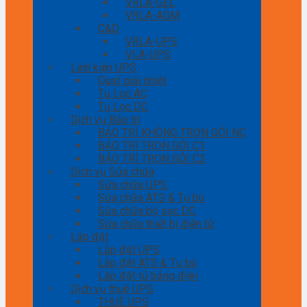
VRLA-GEL
VRLA-AGM
C&D
VRLA-UPS
VLA-UPS
Linh kiện UPS
Quạt giải nhiệt
Tụ Lọc AC
Tụ Lọc DC
Dịch vụ Bảo trì
BẢO TRÌ KHÔNG TRỌN GÓI NC
BẢO TRÌ TRỌN GÓI C1
BẢO TRÌ TRỌN GÓI C2
Dịch vụ Sửa chữa
Sửa chữa UPS
Sửa chữa ATS & Tụ bù
Sửa chữa bộ sạc DC
Sửa chữa thiết bị điện tử
Lắp đặt
Lắp đặt UPS
Lắp đặt ATS & Tụ bù
Lắp đặt tủ bảng điện
Dịch vụ thuê UPS
THUÊ UPS