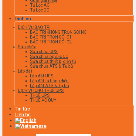
Quạt giải nhiệt
Tụ Lọc AC
Tụ Lọc DC
Dịch vụ
DỊCH VỤ BẢO TRÌ
BẢO TRÌ KHÔNG TRỌN GÓI NC
BẢO TRÌ TRỌN GÓI C1
BẢO TRÌ TRỌN GÓI C2
Sửa chữa
Sửa chữa UPS
Sửa chữa bộ sạc DC
Sửa chữa thiết bị điện tử
Sửa chữa ATS & Tụ bù
Lắp đặt
Lắp đặt UPS
Lắp đặt tủ bảng điện
Lắp đặt ATS & Tụ bù
DỊCH VỤ CHO THUÊ UPS
THUÊ UPS
THUÊ ẮC QUY
Tin tức
Liên hệ