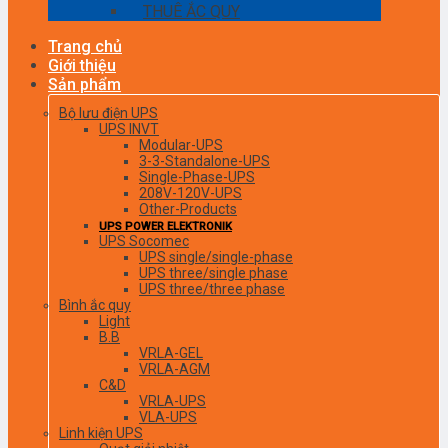
THUÊ ẮC QUY
Trang chủ
Giới thiệu
Sản phẩm
Bộ lưu điện UPS
UPS INVT
Modular-UPS
3-3-Standalone-UPS
Single-Phase-UPS
208V-120V-UPS
Other-Products
UPS POWER ELEKTRONIK
UPS Socomec
UPS single/single-phase
UPS three/single phase
UPS three/three phase
Bình ắc quy
Light
B.B
VRLA-GEL
VRLA-AGM
C&D
VRLA-UPS
VLA-UPS
Linh kiện UPS