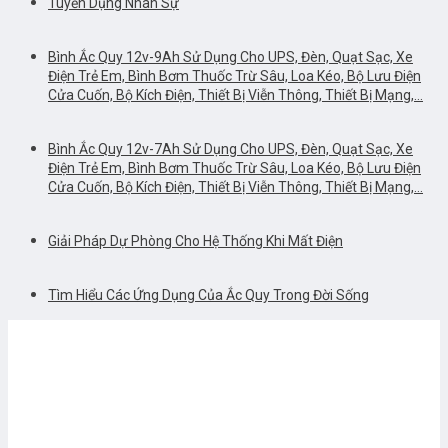
Tuyển Dụng Nhân Sự
Bình Ắc Quy 12v-9Ah Sử Dụng Cho UPS, Đèn, Quạt Sạc, Xe
Điện Trẻ Em, Bình Bơm Thuốc Trừ Sâu, Loa Kéo, Bộ Lưu Điện
Cửa Cuốn, Bộ Kích Điện, Thiết Bị Viễn Thông, Thiết Bị Mạng,…
Bình Ắc Quy 12v-7Ah Sử Dụng Cho UPS, Đèn, Quạt Sạc, Xe
Điện Trẻ Em, Bình Bơm Thuốc Trừ Sâu, Loa Kéo, Bộ Lưu Điện
Cửa Cuốn, Bộ Kích Điện, Thiết Bị Viễn Thông, Thiết Bị Mạng,…
Giải Pháp Dự Phòng Cho Hệ Thống Khi Mất Điện
Tìm Hiểu Các Ứng Dụng Của Ắc Quy Trong Đời Sống