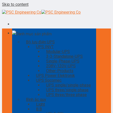
Skip to content
Danh mục sản phẩm
Bộ lưu điện UPS
UPS INVT
Modular-UPS
3-3-Standalone-UPS
Single-Phase-UPS
208V-120V-UPS
Other-Products
UPS Power Elektronik
UPS Socomec
UPS single/single-phase
UPS three/single phase
UPS three/three phase
Bình ắc quy
Light
B.B