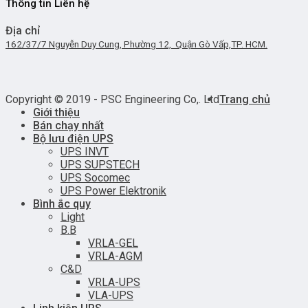
Thông tin Liên hệ
Địa chỉ
162/37/7 Nguyễn Duy Cung, Phường 12, Quận Gò Vấp,TP. HCM.
Copyright © 2019 - PSC Engineering Co,. Ltd
Trang chủ
Giới thiệu
Bán chạy nhất
Bộ lưu điện UPS
UPS INVT
UPS SUPSTECH
UPS Socomec
UPS Power Elektronik
Bình ắc quy
Light
B.B
VRLA-GEL
VRLA-AGM
C&D
VRLA-UPS
VLA-UPS