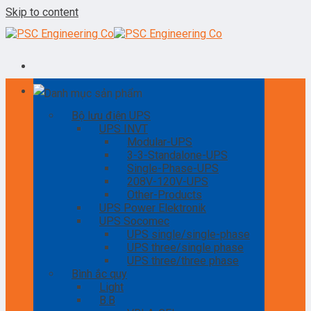
Skip to content
Danh mục sản phẩm
Bộ lưu điện UPS
UPS INVT
Modular-UPS
3-3-Standalone-UPS
Single-Phase-UPS
208V-120V-UPS
Other-Products
UPS Power Elektronik
UPS Socomec
UPS single/single-phase
UPS three/single phase
UPS three/three phase
Bình ắc quy
Light
B.B