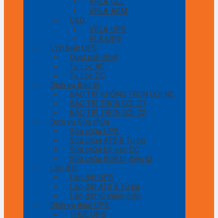
VRLA-GEL
VRLA-AGM
C&D
VRLA-UPS
VLA-UPS
Linh kiện UPS
Quạt giải nhiệt
Tụ Lọc AC
Tụ Lọc DC
Dịch vụ Bảo trì
BẢO TRÌ KHÔNG TRỌN GÓI NC
BẢO TRÌ TRỌN GÓI C1
BẢO TRÌ TRỌN GÓI C2
Dịch vụ Sửa chữa
Sửa chữa UPS
Sửa chữa ATS & Tụ bù
Sửa chữa bộ sạc DC
Sửa chữa thiết bị điện tử
Lắp đặt
Lắp đặt UPS
Lắp đặt ATS & Tụ bù
Lắp đặt tủ bảng điện
Dịch vụ thuê UPS
THUÊ UPS