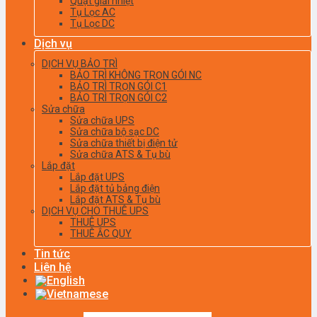
Quạt giải nhiệt
Tụ Lọc AC
Tụ Lọc DC
Dịch vụ
DỊCH VỤ BẢO TRÌ
BẢO TRÌ KHÔNG TRỌN GÓI NC
BẢO TRÌ TRỌN GÓI C1
BẢO TRÌ TRỌN GÓI C2
Sửa chữa
Sửa chữa UPS
Sửa chữa bộ sạc DC
Sửa chữa thiết bị điện tử
Sửa chữa ATS & Tụ bù
Lắp đặt
Lắp đặt UPS
Lắp đặt tủ bảng điện
Lắp đặt ATS & Tụ bù
DỊCH VỤ CHO THUÊ UPS
THUÊ UPS
THUÊ ẮC QUY
Tin tức
Liên hệ