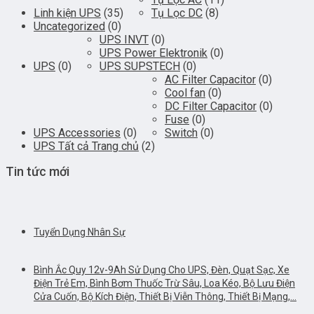
Linh kiện UPS
(35)
Tụ Lọc DC
(8)
Uncategorized
(0)
UPS INVT
(0)
UPS Power Elektronik
(0)
UPS
(0)
UPS SUPSTECH
(0)
AC Filter Capacitor
(0)
Cool fan
(0)
DC Filter Capacitor
(0)
Fuse
(0)
UPS Accessories
(0)
Switch
(0)
UPS Tất cả Trang chủ
(2)
Tin tức mới
Tuyển Dụng Nhân Sự
Bình Ắc Quy 12v-9Ah Sử Dụng Cho UPS, Đèn, Quạt Sạc, Xe
Điện Trẻ Em, Bình Bơm Thuốc Trừ Sâu, Loa Kéo, Bộ Lưu Điện
Cửa Cuốn, Bộ Kích Điện, Thiết Bị Viễn Thông, Thiết Bị Mạng,…