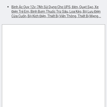
Bình Ắc Quy 12v-7Ah Sử Dụng Cho UPS, Đèn, Quạt Sạc, Xe
Điện Trẻ Em, Bình Bơm Thuốc Trừ Sâu, Loa Kéo, Bộ Lưu Điện
Cửa Cuốn, Bộ Kích Điện, Thiết Bị Viễn Thông, Thiết Bị Mạng,…