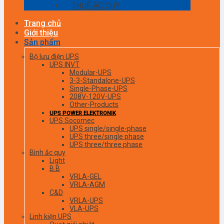
THUÊ ẮC QUY
Trang chủ
Giới thiệu
Sản phẩm
Bộ lưu điện UPS
UPS INVT
Modular-UPS
3-3-Standalone-UPS
Single-Phase-UPS
208V-120V-UPS
Other-Products
UPS POWER ELEKTRONIK
UPS Socomec
UPS single/single-phase
UPS three/single phase
UPS three/three phase
Bình ắc quy
Light
B.B
VRLA-GEL
VRLA-AGM
C&D
VRLA-UPS
VLA-UPS
Linh kiện UPS