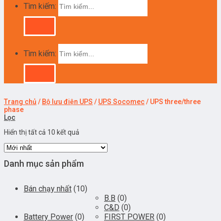
Tìm kiếm:
Tìm kiếm:
Trang chủ
/
Bộ lưu điện UPS
/
UPS Socomec
/
UPS three/three
phase
Lọc
Hiển thị tất cả 10 kết quả
Danh mục sản phẩm
Bán chạy nhất
(10)
B.B
(0)
C&D
(0)
Battery Power
(0)
FIRST POWER
(0)