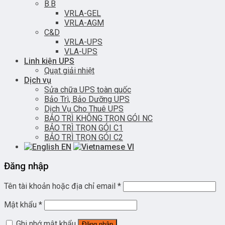
B.B
VRLA-GEL
VRLA-AGM
C&D
VRLA-UPS
VLA-UPS
Linh kiện UPS
Quạt giải nhiệt
Dịch vụ
Sửa chữa UPS toàn quốc
Bảo Trì, Bảo Dưỡng UPS
Dịch Vụ Cho Thuê UPS
BẢO TRÌ KHÔNG TRỌN GÓI NC
BẢO TRÌ TRỌN GÓI C1
BẢO TRÌ TRỌN GÓI C2
EN
VI
Đăng nhập
Tên tài khoản hoặc địa chỉ email
*
Mật khẩu
*
Ghi nhớ mật khẩu
Đăng nhập