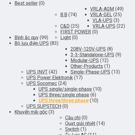
Best seller
(0)
VRLA-AGM
(49)
B.B
(74)
VRLA-GEL
(25)
VLA-UPS
(3)
C&D
(25)
VRLA-UPS
(22)
FIRST POWER
(0)
Bình ắc quy
(99)
Light
(0)
Bộ lưu điện UPS
(83)
208V-120V-UPS
(8)
3-3-Standalone-UPS
(9)
Modular-UPS
(12)
Other-Products
(1)
UPS INVT
(42)
Single-Phase-UPS
(13)
UPS Power Elektronik
(17)
UPS Socomec
(24)
UPS single/single-phase
(10)
UPS three/single phase
(6)
UPS three/three phase
(10)
UPS SUPSTECH
(0)
Khuyến mãi gốc
(3)
Cầu chì
(0)
Quạt giải nhiệt
(14)
Switch
(1)
Tụ Lọc AC
(11)