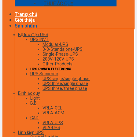
THUÊ ẮC QUY
Trang chủ
Giới thiệu
Sản phẩm
Bộ lưu điện UPS
UPS INVT
Modular-UPS
3-3-Standalone-UPS
Single-Phase-UPS
208V-120V-UPS
Other-Products
UPS POWER ELEKTRONIK
UPS Socomec
UPS single/single-phase
UPS three/single phase
UPS three/three phase
Bình ắc quy
Light
B.B
VRLA-GEL
VRLA-AGM
C&D
VRLA-UPS
VLA-UPS
Linh kiện UPS