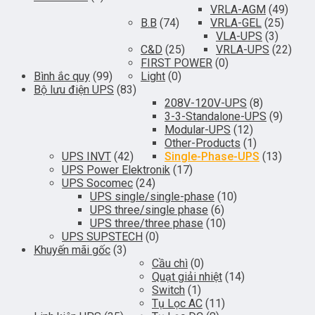
VRLA-AGM
(49)
B.B
(74)
VRLA-GEL
(25)
VLA-UPS
(3)
C&D
(25)
VRLA-UPS
(22)
FIRST POWER
(0)
Bình ắc quy
(99)
Light
(0)
Bộ lưu điện UPS
(83)
208V-120V-UPS
(8)
3-3-Standalone-UPS
(9)
Modular-UPS
(12)
Other-Products
(1)
UPS INVT
(42)
Single-Phase-UPS
(13)
UPS Power Elektronik
(17)
UPS Socomec
(24)
UPS single/single-phase
(10)
UPS three/single phase
(6)
UPS three/three phase
(10)
UPS SUPSTECH
(0)
Khuyến mãi gốc
(3)
Cầu chì
(0)
Quạt giải nhiệt
(14)
Switch
(1)
Tụ Lọc AC
(11)