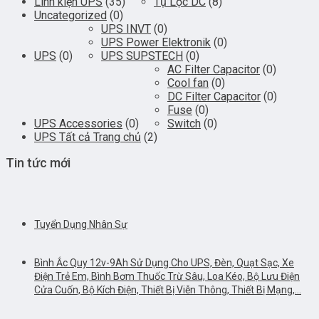
Linh kiện UPS
(35)
Tụ Lọc DC
(8)
Uncategorized
(0)
UPS INVT
(0)
UPS Power Elektronik
(0)
UPS
(0)
UPS SUPSTECH
(0)
AC Filter Capacitor
(0)
Cool fan
(0)
DC Filter Capacitor
(0)
Fuse
(0)
UPS Accessories
(0)
Switch
(0)
UPS Tất cả Trang chủ
(2)
Tin tức mới
Tuyển Dụng Nhân Sự
Bình Ắc Quy 12v-9Ah Sử Dụng Cho UPS, Đèn, Quạt Sạc, Xe
Điện Trẻ Em, Bình Bơm Thuốc Trừ Sâu, Loa Kéo, Bộ Lưu Điện
Cửa Cuốn, Bộ Kích Điện, Thiết Bị Viễn Thông, Thiết Bị Mạng,…