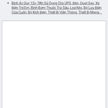
Bình Ắc Quy 12v-7Ah Sử Dụng Cho UPS, Đèn, Quạt Sạc, Xe
Điện Trẻ Em, Bình Bơm Thuốc Trừ Sâu, Loa Kéo, Bộ Lưu Điện
Cửa Cuốn, Bộ Kích Điện, Thiết Bị Viễn Thông, Thiết Bị Mạng,…