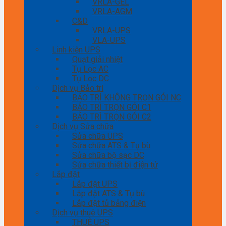
VRLA-GEL
VRLA-AGM
C&D
VRLA-UPS
VLA-UPS
Linh kiện UPS
Quạt giải nhiệt
Tụ Lọc AC
Tụ Lọc DC
Dịch vụ Bảo trì
BẢO TRÌ KHÔNG TRỌN GÓI NC
BẢO TRÌ TRỌN GÓI C1
BẢO TRÌ TRỌN GÓI C2
Dịch vụ Sửa chữa
Sửa chữa UPS
Sửa chữa ATS & Tụ bù
Sửa chữa bộ sạc DC
Sửa chữa thiết bị điện tử
Lắp đặt
Lắp đặt UPS
Lắp đặt ATS & Tụ bù
Lắp đặt tủ bảng điện
Dịch vụ thuê UPS
THUÊ UPS