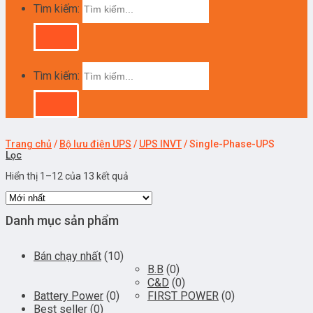
Tìm kiếm:
Tìm kiếm:
Trang chủ
/
Bộ lưu điện UPS
/
UPS INVT
/
Single-Phase-UPS
Lọc
Hiển thị 1–12 của 13 kết quả
Danh mục sản phẩm
Bán chạy nhất
(10)
B.B
(0)
C&D
(0)
Battery Power
(0)
FIRST POWER
(0)
Best seller
(0)