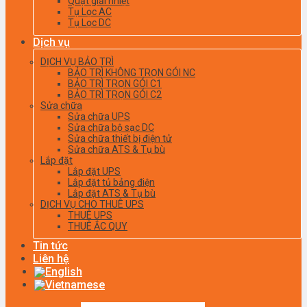
Quạt giải nhiệt
Tụ Lọc AC
Tụ Lọc DC
Dịch vụ
DỊCH VỤ BẢO TRÌ
BẢO TRÌ KHÔNG TRỌN GÓI NC
BẢO TRÌ TRỌN GÓI C1
BẢO TRÌ TRỌN GÓI C2
Sửa chữa
Sửa chữa UPS
Sửa chữa bộ sạc DC
Sửa chữa thiết bị điện tử
Sửa chữa ATS & Tụ bù
Lắp đặt
Lắp đặt UPS
Lắp đặt tủ bảng điện
Lắp đặt ATS & Tụ bù
DỊCH VỤ CHO THUÊ UPS
THUÊ UPS
THUÊ ẮC QUY
Tin tức
Liên hệ