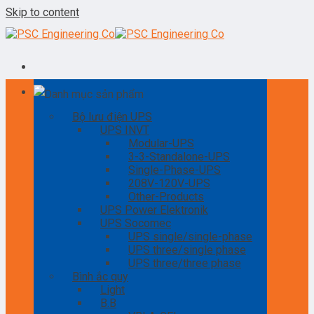
Skip to content
Danh mục sản phẩm
Bộ lưu điện UPS
UPS INVT
Modular-UPS
3-3-Standalone-UPS
Single-Phase-UPS
208V-120V-UPS
Other-Products
UPS Power Elektronik
UPS Socomec
UPS single/single-phase
UPS three/single phase
UPS three/three phase
Bình ắc quy
Light
B.B