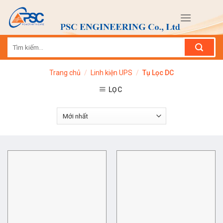
Skip
to
content
Tìm
kiếm:
Trang chủ
/
Linh kiện UPS
/
Tụ Lọc DC
LỌC