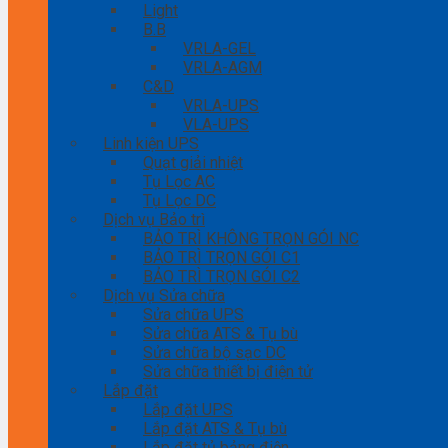
Light
B.B
VRLA-GEL
VRLA-AGM
C&D
VRLA-UPS
VLA-UPS
Linh kiện UPS
Quạt giải nhiệt
Tụ Lọc AC
Tụ Lọc DC
Dịch vụ Bảo trì
BẢO TRÌ KHÔNG TRỌN GÓI NC
BẢO TRÌ TRỌN GÓI C1
BẢO TRÌ TRỌN GÓI C2
Dịch vụ Sửa chữa
Sửa chữa UPS
Sửa chữa ATS & Tụ bù
Sửa chữa bộ sạc DC
Sửa chữa thiết bị điện tử
Lắp đặt
Lắp đặt UPS
Lắp đặt ATS & Tụ bù
Lắp đặt tủ bảng điện