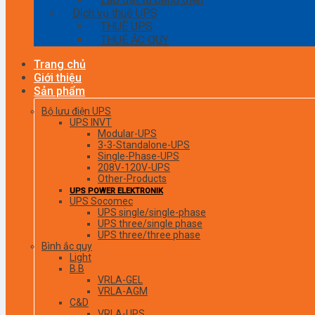
Dịch vụ thuê UPS
THUÊ UPS
THUÊ ẮC QUY
Trang chủ
Giới thiệu
Sản phẩm
Bộ lưu điện UPS
UPS INVT
Modular-UPS
3-3-Standalone-UPS
Single-Phase-UPS
208V-120V-UPS
Other-Products
UPS POWER ELEKTRONIK
UPS Socomec
UPS single/single-phase
UPS three/single phase
UPS three/three phase
Bình ắc quy
Light
B.B
VRLA-GEL
VRLA-AGM
C&D
VRLA-UPS