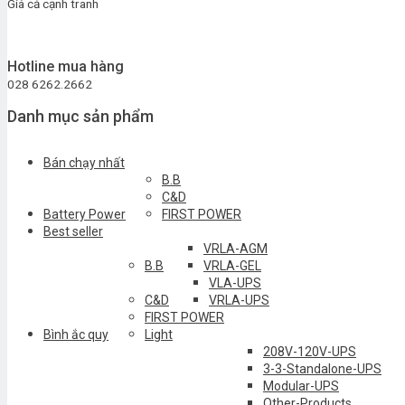
Giá cả cạnh tranh
Hotline mua hàng
028 6262.2662
Danh mục sản phẩm
Bán chạy nhất
B.B
C&D
Battery Power
FIRST POWER
Best seller
VRLA-AGM
B.B
VRLA-GEL
VLA-UPS
C&D
VRLA-UPS
FIRST POWER
Bình ắc quy
Light
208V-120V-UPS
3-3-Standalone-UPS
Modular-UPS
Other-Products