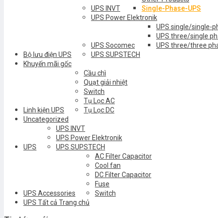
UPS INVT
Single-Phase-UPS
UPS Power Elektronik
UPS single/single-
UPS three/single p
UPS Socomec
UPS three/three ph
Bộ lưu điện UPS
UPS SUPSTECH
Khuyến mãi gốc
Cầu chì
Quạt giải nhiệt
Switch
Tụ Lọc AC
Linh kiện UPS
Tụ Lọc DC
Uncategorized
UPS INVT
UPS Power Elektronik
UPS
UPS SUPSTECH
AC Filter Capacitor
Cool fan
DC Filter Capacitor
Fuse
UPS Accessories
Switch
UPS Tất cả Trang chủ