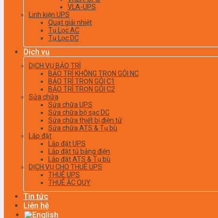
VLA-UPS
Linh kiện UPS
Quạt giải nhiệt
Tụ Lọc AC
Tụ Lọc DC
Dịch vụ
DỊCH VỤ BẢO TRÌ
BẢO TRÌ KHÔNG TRỌN GÓI NC
BẢO TRÌ TRỌN GÓI C1
BẢO TRÌ TRỌN GÓI C2
Sửa chữa
Sửa chữa UPS
Sửa chữa bộ sạc DC
Sửa chữa thiết bị điện tử
Sửa chữa ATS & Tụ bù
Lắp đặt
Lắp đặt UPS
Lắp đặt tủ bảng điện
Lắp đặt ATS & Tụ bù
DỊCH VỤ CHO THUÊ UPS
THUÊ UPS
THUÊ ẮC QUY
Tin tức
Liên hệ