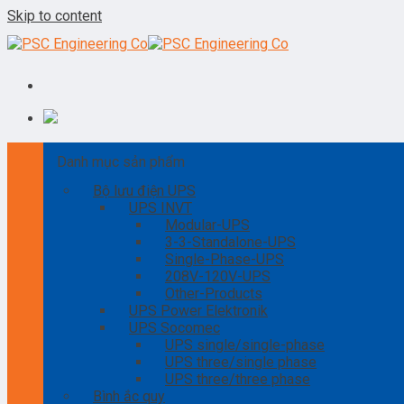
Skip to content
Danh mục sản phẩm
Bộ lưu điện UPS
UPS INVT
Modular-UPS
3-3-Standalone-UPS
Single-Phase-UPS
208V-120V-UPS
Other-Products
UPS Power Elektronik
UPS Socomec
UPS single/single-phase
UPS three/single phase
UPS three/three phase
Bình ắc quy