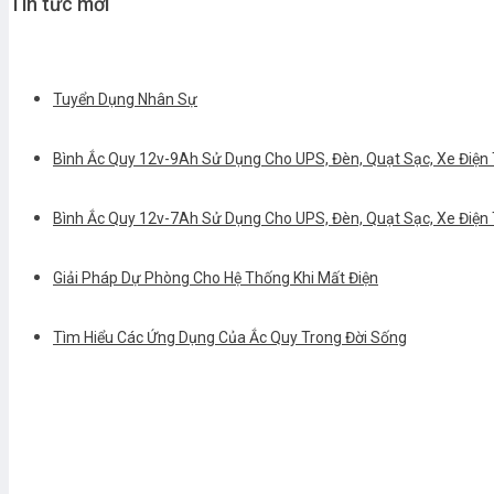
Tin tức mới
Tuyển Dụng Nhân Sự
Bình Ắc Quy 12v-9Ah Sử Dụng Cho UPS, Đèn, Quạt Sạc, Xe Điện T
Bình Ắc Quy 12v-7Ah Sử Dụng Cho UPS, Đèn, Quạt Sạc, Xe Điện T
Giải Pháp Dự Phòng Cho Hệ Thống Khi Mất Điện
Tìm Hiểu Các Ứng Dụng Của Ắc Quy Trong Đời Sống