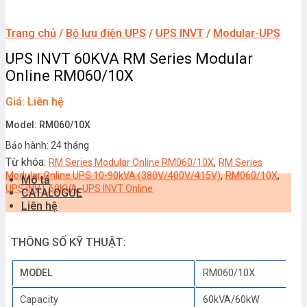
Trang chủ
/
Bộ lưu điện UPS
/
UPS INVT
/
Modular-UPS
UPS INVT 60KVA RM Series Modular
Online RM060/10X
Giá: Liên hệ
Model: RM060/10X
Bảo hành: 24 tháng
Từ khóa:
,
RM Series Modular Online RM060/10X
RM Series
,
,
Modular Online UPS 10-90kVA (380V/400V/415V)
RM060/10X
Mô tả
,
UPS INVT 60KVA
UPS INVT Online
CATALOGUE
Liên hệ
THÔNG SỐ KỸ THUẬT:
MODEL
RM060/10X
Capacity
60kVA/60kW