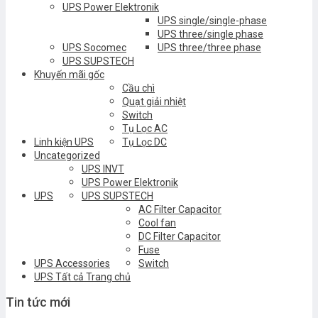
UPS Power Elektronik
UPS single/single-phase
UPS three/single phase
UPS Socomec
UPS three/three phase
UPS SUPSTECH
Khuyến mãi gốc
Cầu chì
Quạt giải nhiệt
Switch
Tụ Lọc AC
Linh kiện UPS
Tụ Lọc DC
Uncategorized
UPS INVT
UPS Power Elektronik
UPS
UPS SUPSTECH
AC Filter Capacitor
Cool fan
DC Filter Capacitor
Fuse
UPS Accessories
Switch
UPS Tất cả Trang chủ
Tin tức mới