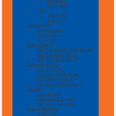
VRLA-GEL
VRLA-AGM
C&D
VRLA-UPS
VLA-UPS
Linh kiện UPS
Quạt giải nhiệt
Tụ Lọc AC
Tụ Lọc DC
Dịch vụ Bảo trì
BẢO TRÌ KHÔNG TRỌN GÓI NC
BẢO TRÌ TRỌN GÓI C1
BẢO TRÌ TRỌN GÓI C2
Dịch vụ Sửa chữa
Sửa chữa UPS
Sửa chữa ATS & Tụ bù
Sửa chữa bộ sạc DC
Sửa chữa thiết bị điện tử
Lắp đặt
Lắp đặt UPS
Lắp đặt ATS & Tụ bù
Lắp đặt tủ bảng điện
Dịch vụ thuê UPS
THUÊ UPS