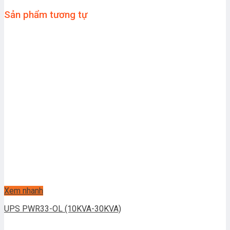
Power module
436*590*85 mm (2U)
Sản phẩm tương tự
Xem nhanh
UPS PWR33-OL (10KVA-30KVA)