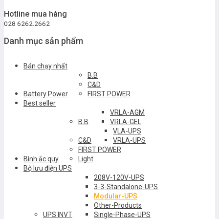
Hotline mua hàng
028 6262.2662
Danh mục sản phẩm
Bán chạy nhất
B.B
C&D
Battery Power
FIRST POWER
Best seller
VRLA-AGM
B.B
VRLA-GEL
VLA-UPS
C&D
VRLA-UPS
FIRST POWER
Bình ắc quy
Light
Bộ lưu điện UPS
208V-120V-UPS
3-3-Standalone-UPS
Modular-UPS
Other-Products
UPS INVT
Single-Phase-UPS