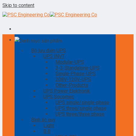
Skip to content
Danh mục sản phẩm
Bộ lưu điện UPS
UPS INVT
Modular-UPS
3-3-Standalone-UPS
Single-Phase-UPS
208V-120V-UPS
Other-Products
UPS Power Elektronik
UPS Socomec
UPS single/single-phase
UPS three/single phase
UPS three/three phase
Bình ắc quy
Light
B.B