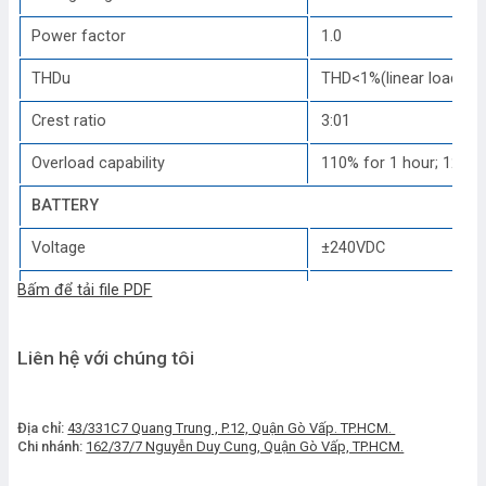
Power factor
1.0
THDu
THD<1%(linear load ),T
Crest ratio
3:01
Overload capability
110% for 1 hour; 125%
BATTERY
Voltage
±240VDC
Bấm để tải file PDF
Charge power
20%*System Power
Charge voltage precision
±1%
Liên hệ với chúng tôi
SYSTEM
System efficiency
Normal mode:95% ;ECO
Địa chỉ:
43/331C7 Quang Trung , P.12, Quận Gò Vấp. TP.HCM.
Chi nhánh:
162/37/7 Nguyễn Duy Cung, Quận Gò Vấp, TP.HCM.
Display
7.0” Color touch scree