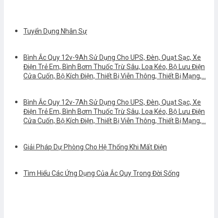
Tuyển Dụng Nhân Sự
Bình Ắc Quy 12v-9Ah Sử Dụng Cho UPS, Đèn, Quạt Sạc, Xe
Điện Trẻ Em, Bình Bơm Thuốc Trừ Sâu, Loa Kéo, Bộ Lưu Điện
Cửa Cuốn, Bộ Kích Điện, Thiết Bị Viễn Thông, Thiết Bị Mạng,…
Bình Ắc Quy 12v-7Ah Sử Dụng Cho UPS, Đèn, Quạt Sạc, Xe
Điện Trẻ Em, Bình Bơm Thuốc Trừ Sâu, Loa Kéo, Bộ Lưu Điện
Cửa Cuốn, Bộ Kích Điện, Thiết Bị Viễn Thông, Thiết Bị Mạng,…
Giải Pháp Dự Phòng Cho Hệ Thống Khi Mất Điện
Tìm Hiểu Các Ứng Dụng Của Ắc Quy Trong Đời Sống