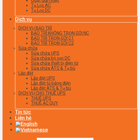
Quạt giải nhiệt
Tụ Lọc AC
Tụ Lọc DC
Dịch vụ
DỊCH VỤ BẢO TRÌ
BẢO TRÌ KHÔNG TRỌN GÓI NC
BẢO TRÌ TRỌN GÓI C1
BẢO TRÌ TRỌN GÓI C2
Sửa chữa
Sửa chữa UPS
Sửa chữa bộ sạc DC
Sửa chữa thiết bị điện tử
Sửa chữa ATS & Tụ bù
Lắp đặt
Lắp đặt UPS
Lắp đặt tủ bảng điện
Lắp đặt ATS & Tụ bù
DỊCH VỤ CHO THUÊ UPS
THUÊ UPS
THUÊ ẮC QUY
Tin tức
Liên hệ