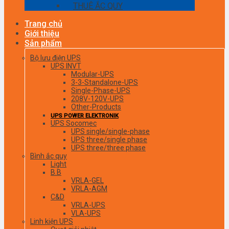
THUÊ ẮC QUY
Trang chủ
Giới thiệu
Sản phẩm
Bộ lưu điện UPS
UPS INVT
Modular-UPS
3-3-Standalone-UPS
Single-Phase-UPS
208V-120V-UPS
Other-Products
UPS POWER ELEKTRONIK
UPS Socomec
UPS single/single-phase
UPS three/single phase
UPS three/three phase
Bình ắc quy
Light
B.B
VRLA-GEL
VRLA-AGM
C&D
VRLA-UPS
VLA-UPS
Linh kiện UPS