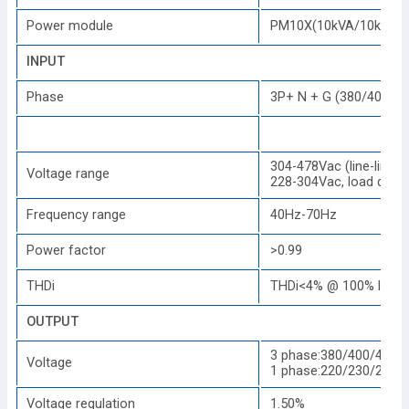
Power module
PM10X(10kVA/10kW)
INPUT
Phase
3P+ N + G (380/400/4
304-478Vac (line-line),
Voltage range
228-304Vac, load derat
Frequency range
40Hz-70Hz
Power factor
>0.99
THDi
THDi<4% @ 100% linear
OUTPUT
3 phase:380/400/415V
Voltage
1 phase:220/230/240V
Voltage regulation
1.50%