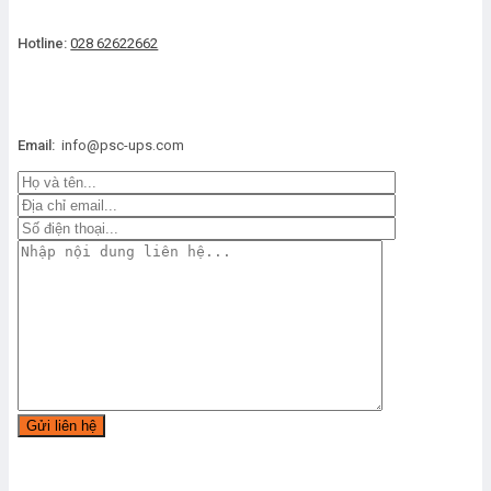
IP class
IP20
Hotline:
028 62622662
Interface
Standard :RS232,RS485
Optional: SNMP ,Expans
Email:
info@psc-ups.com
Operation/Storage temperature
0-40℃/-25-70℃
Relative humidity
0-95%(non-condensing
Noise
56dB @ 50% load (1 me
PHYSICAL
Cabinet
70kg
Weight
Power module
15.3kg
Cabinet
485*751*1033
Dimension (W*D*H)