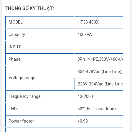
THÔNG SỐ KỸ THUẬT:
MODEL
HT33 400X
Capacity
400kVA
INPUT
Phase
3Ph+N+PE,380V/400V/415V(li
304-478Vac (Line-Line),full l
Voltage range
228V-304Vac (Line-Line),loa
Frequency range
40-70Hz
THDi
<3%(Full linear load)
Power factor
>0.99