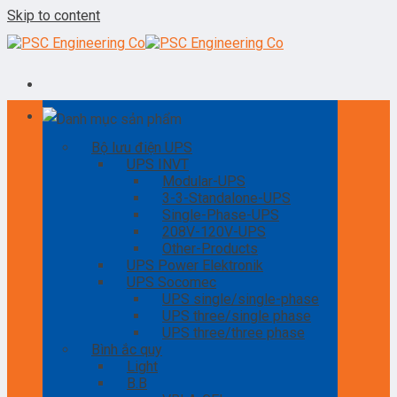
Skip to content
Danh mục sản phẩm
Bộ lưu điện UPS
UPS INVT
Modular-UPS
3-3-Standalone-UPS
Single-Phase-UPS
208V-120V-UPS
Other-Products
UPS Power Elektronik
UPS Socomec
UPS single/single-phase
UPS three/single phase
UPS three/three phase
Bình ắc quy
Light
B.B