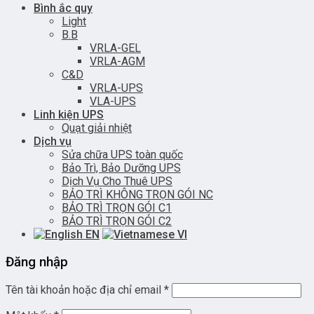
Bình ắc quy
Light
B.B
VRLA-GEL
VRLA-AGM
C&D
VRLA-UPS
VLA-UPS
Linh kiện UPS
Quạt giải nhiệt
Dịch vụ
Sửa chữa UPS toàn quốc
Bảo Trì, Bảo Dưỡng UPS
Dịch Vụ Cho Thuê UPS
BẢO TRÌ KHÔNG TRỌN GÓI NC
BẢO TRÌ TRỌN GÓI C1
BẢO TRÌ TRỌN GÓI C2
EN
VI
Đăng nhập
Tên tài khoản hoặc địa chỉ email
*