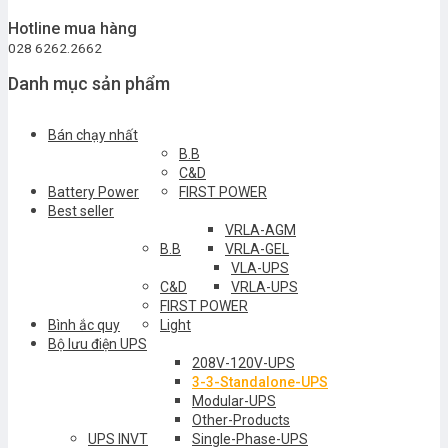
Hotline mua hàng
028 6262.2662
Danh mục sản phẩm
Bán chạy nhất
B.B
C&D
Battery Power
FIRST POWER
Best seller
VRLA-AGM
B.B
VRLA-GEL
VLA-UPS
C&D
VRLA-UPS
FIRST POWER
Bình ắc quy
Light
Bộ lưu điện UPS
208V-120V-UPS
3-3-Standalone-UPS
Modular-UPS
Other-Products
UPS INVT
Single-Phase-UPS