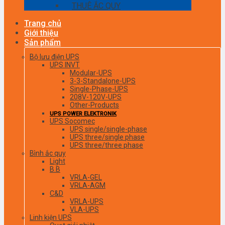
THUÊ ẮC QUY
Trang chủ
Giới thiệu
Sản phẩm
Bộ lưu điện UPS
UPS INVT
Modular-UPS
3-3-Standalone-UPS
Single-Phase-UPS
208V-120V-UPS
Other-Products
UPS POWER ELEKTRONIK
UPS Socomec
UPS single/single-phase
UPS three/single phase
UPS three/three phase
Bình ắc quy
Light
B.B
VRLA-GEL
VRLA-AGM
C&D
VRLA-UPS
VLA-UPS
Linh kiện UPS