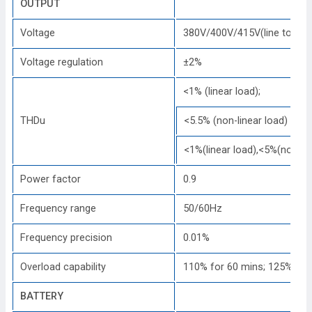
OUTPUT
Voltage
380V/400V/415V(line to line
Voltage regulation
±2%
<1% (linear load);
THDu
<5.5% (non-linear load)
<1%(linear load),<5%(none-li
Power factor
0.9
Frequency range
50/60Hz
Frequency precision
0.01%
Overload capability
110% for 60 mins; 125% for
BATTERY