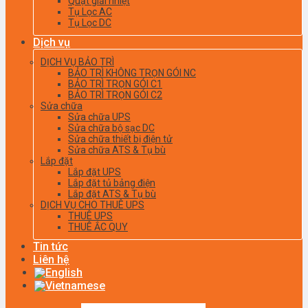
Quạt giải nhiệt
Tụ Lọc AC
Tụ Lọc DC
Dịch vụ
DỊCH VỤ BẢO TRÌ
BẢO TRÌ KHÔNG TRỌN GÓI NC
BẢO TRÌ TRỌN GÓI C1
BẢO TRÌ TRỌN GÓI C2
Sửa chữa
Sửa chữa UPS
Sửa chữa bộ sạc DC
Sửa chữa thiết bị điện tử
Sửa chữa ATS & Tụ bù
Lắp đặt
Lắp đặt UPS
Lắp đặt tủ bảng điện
Lắp đặt ATS & Tụ bù
DỊCH VỤ CHO THUÊ UPS
THUÊ UPS
THUÊ ẮC QUY
Tin tức
Liên hệ