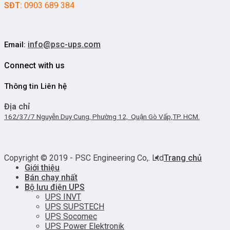
SĐT:
0903 689 384
info@psc-ups.com
Email:
Connect with us
Thông tin Liên hệ
Địa chỉ
162/37/7 Nguyễn Duy Cung, Phường 12, Quận Gò Vấp,TP. HCM.
Copyright © 2019 - PSC Engineering Co,. Ltd
Trang chủ
Giới thiệu
Bán chạy nhất
Bộ lưu điện UPS
UPS INVT
UPS SUPSTECH
UPS Socomec
UPS Power Elektronik