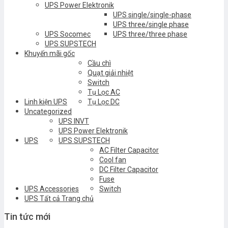
UPS Power Elektronik
UPS single/single-phase
UPS three/single phase
UPS Socomec
UPS three/three phase
UPS SUPSTECH
Khuyến mãi gốc
Cầu chì
Quạt giải nhiệt
Switch
Tụ Lọc AC
Linh kiện UPS
Tụ Lọc DC
Uncategorized
UPS INVT
UPS Power Elektronik
UPS
UPS SUPSTECH
AC Filter Capacitor
Cool fan
DC Filter Capacitor
Fuse
UPS Accessories
Switch
UPS Tất cả Trang chủ
Tin tức mới