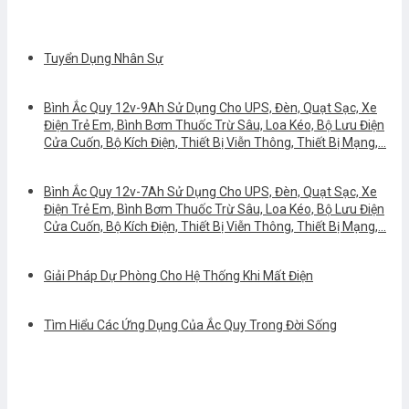
Tuyển Dụng Nhân Sự
Bình Ắc Quy 12v-9Ah Sử Dụng Cho UPS, Đèn, Quạt Sạc, Xe
Điện Trẻ Em, Bình Bơm Thuốc Trừ Sâu, Loa Kéo, Bộ Lưu Điện
Cửa Cuốn, Bộ Kích Điện, Thiết Bị Viễn Thông, Thiết Bị Mạng,…
Bình Ắc Quy 12v-7Ah Sử Dụng Cho UPS, Đèn, Quạt Sạc, Xe
Điện Trẻ Em, Bình Bơm Thuốc Trừ Sâu, Loa Kéo, Bộ Lưu Điện
Cửa Cuốn, Bộ Kích Điện, Thiết Bị Viễn Thông, Thiết Bị Mạng,…
Giải Pháp Dự Phòng Cho Hệ Thống Khi Mất Điện
Tìm Hiểu Các Ứng Dụng Của Ắc Quy Trong Đời Sống