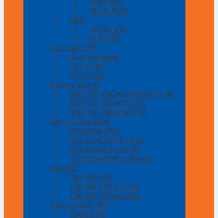
VRLA-GEL
VRLA-AGM
C&D
VRLA-UPS
VLA-UPS
Linh kiện UPS
Quạt giải nhiệt
Tụ Lọc AC
Tụ Lọc DC
Dịch vụ Bảo trì
BẢO TRÌ KHÔNG TRỌN GÓI NC
BẢO TRÌ TRỌN GÓI C1
BẢO TRÌ TRỌN GÓI C2
Dịch vụ Sửa chữa
Sửa chữa UPS
Sửa chữa ATS & Tụ bù
Sửa chữa bộ sạc DC
Sửa chữa thiết bị điện tử
Lắp đặt
Lắp đặt UPS
Lắp đặt ATS & Tụ bù
Lắp đặt tủ bảng điện
Dịch vụ thuê UPS
THUÊ UPS