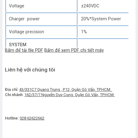
Voltage
±240VDC
Charger power
20%*System Power
Voltage precision
1%
SYSTEM
Bấm để tải file PDF
Bấm để xem PDF chi tiết máy
Efficiency
Liên hệ với chúng tôi
Normal
95%
Battery
95%
Địa chỉ:
43/331C7 Quang Trung , P.12, Quận Gò Vấp. TP.HCM.
Chi nhánh:
162/37/7 Nguyễn Duy Cung, Quận Gò Vấp, TP.HCM.
Display
Color LCD Touch Screen+ L
IP class
IP20
Hotline:
028 62622662
Standard: RS232, RS485,USB
Interface
Optional: SNMP,AS400, Parall