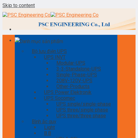
Skip to content
Danh mục sản phẩm
Bộ lưu điện UPS
UPS INVT
Modular-UPS
3-3-Standalone-UPS
Single-Phase-UPS
208V-120V-UPS
Other-Products
UPS Power Elektronik
UPS Socomec
UPS single/single-phase
UPS three/single phase
UPS three/three phase
Bình ắc quy
Light
B.B