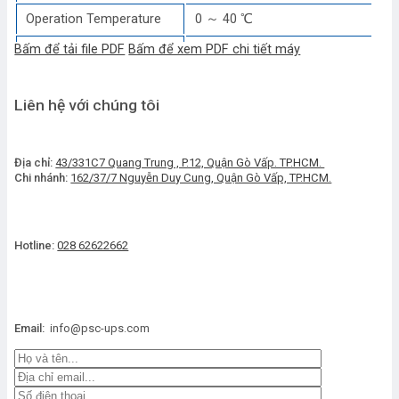
Operation Temperature
0 ～ 40 ℃
Bấm để tải file PDF
Bấm để xem PDF chi tiết máy
Storage Temperature
-40 ～ 70 ℃
Relative Humidity
0 ～ 95% Non condencing
Liên hệ với chúng tôi
Noise (1 meter)
65dB @ 100% load, 62dB @ 45% lo
Phisical data
Địa chỉ:
43/331C7 Quang Trung , P.12, Quận Gò Vấp. TP.HCM.
Dimension W*D*H (mm）
438*780*130
Chi nhánh:
162/37/7 Nguyễn Duy Cung, Quận Gò Vấp, TP.HCM.
Weigh (kg)
30
Hotline:
028 62622662
Email:
info@psc-ups.com