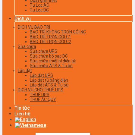
Quạt giải nhiệt
Tụ Lọc AC
Tụ Lọc DC
Dịch vụ
DỊCH VỤ BẢO TRÌ
BẢO TRÌ KHÔNG TRỌN GÓI NC
BẢO TRÌ TRỌN GÓI C1
BẢO TRÌ TRỌN GÓI C2
Sửa chữa
Sửa chữa UPS
Sửa chữa bộ sạc DC
Sửa chữa thiết bị điện tử
Sửa chữa ATS & Tụ bù
Lắp đặt
Lắp đặt UPS
Lắp đặt tủ bảng điện
Lắp đặt ATS & Tụ bù
DỊCH VỤ CHO THUÊ UPS
THUÊ UPS
THUÊ ẮC QUY
Tin tức
Liên hệ