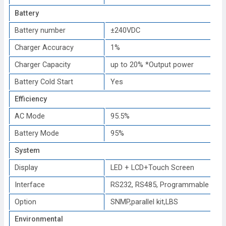
Battery
Battery number
±240VDC
Charger Accuracy
1%
Charger Capacity
up to 20% *Output power
Battery Cold Start
Yes
Efficiency
AC Mode
95.5%
Battery Mode
95%
System
Display
LED + LCD+Touch Screen
Interface
RS232, RS485, Programmable dry 
Option
SNMP,parallel kit,LBS
Environmental