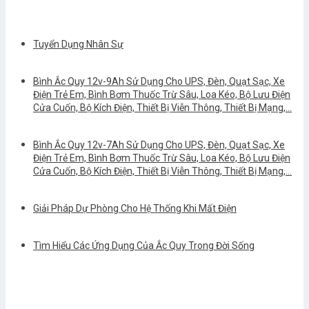
Tuyển Dụng Nhân Sự
Bình Ắc Quy 12v-9Ah Sử Dụng Cho UPS, Đèn, Quạt Sạc, Xe
Điện Trẻ Em, Bình Bơm Thuốc Trừ Sâu, Loa Kéo, Bộ Lưu Điện
Cửa Cuốn, Bộ Kích Điện, Thiết Bị Viễn Thông, Thiết Bị Mạng,…
Bình Ắc Quy 12v-7Ah Sử Dụng Cho UPS, Đèn, Quạt Sạc, Xe
Điện Trẻ Em, Bình Bơm Thuốc Trừ Sâu, Loa Kéo, Bộ Lưu Điện
Cửa Cuốn, Bộ Kích Điện, Thiết Bị Viễn Thông, Thiết Bị Mạng,…
Giải Pháp Dự Phòng Cho Hệ Thống Khi Mất Điện
Tìm Hiểu Các Ứng Dụng Của Ắc Quy Trong Đời Sống