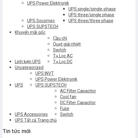
UPS Power Elektronik
UPS single/single-phase
UPS three/single phase
UPS Socomec
UPS three/three phase
UPS SUPSTECH
Khuyến mãi gốc
Cầu chì
Quạt giải nhiệt
Switch
Tụ Lọc AC
Linh kiện UPS
Tụ Lọc DC
Uncategorized
UPS INVT
UPS Power Elektronik
UPS
UPS SUPSTECH
AC Filter Capacitor
Cool fan
DC Filter Capacitor
Fuse
UPS Accessories
Switch
UPS Tất cả Trang chủ
Tin tức mới