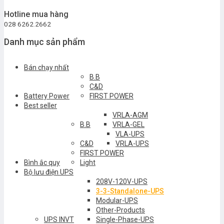
Hotline mua hàng
028 6262.2662
Danh mục sản phẩm
Bán chạy nhất
B.B
C&D
Battery Power
FIRST POWER
Best seller
VRLA-AGM
B.B
VRLA-GEL
VLA-UPS
C&D
VRLA-UPS
FIRST POWER
Bình ắc quy
Light
Bộ lưu điện UPS
208V-120V-UPS
3-3-Standalone-UPS
Modular-UPS
Other-Products
UPS INVT
Single-Phase-UPS