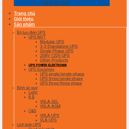
THUÊ ẮC QUY
Trang chủ
Giới thiệu
Sản phẩm
Bộ lưu điện UPS
UPS INVT
Modular-UPS
3-3-Standalone-UPS
Single-Phase-UPS
208V-120V-UPS
Other-Products
UPS POWER ELEKTRONIK
UPS Socomec
UPS single/single-phase
UPS three/single phase
UPS three/three phase
Bình ắc quy
Light
B.B
VRLA-GEL
VRLA-AGM
C&D
VRLA-UPS
VLA-UPS
Linh kiện UPS