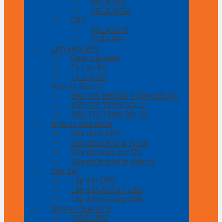
VRLA-GEL
VRLA-AGM
C&D
VRLA-UPS
VLA-UPS
Linh kiện UPS
Quạt giải nhiệt
Tụ Lọc AC
Tụ Lọc DC
Dịch vụ Bảo trì
BẢO TRÌ KHÔNG TRỌN GÓI NC
BẢO TRÌ TRỌN GÓI C1
BẢO TRÌ TRỌN GÓI C2
Dịch vụ Sửa chữa
Sửa chữa UPS
Sửa chữa ATS & Tụ bù
Sửa chữa bộ sạc DC
Sửa chữa thiết bị điện tử
Lắp đặt
Lắp đặt UPS
Lắp đặt ATS & Tụ bù
Lắp đặt tủ bảng điện
Dịch vụ thuê UPS
THUÊ UPS