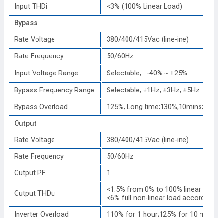
Input THDi
<3% (100% Linear Load)
Bypass
Rate Voltage
380/400/415Vac (line-ine)
Rate Frequency
50/60Hz
Input Voltage Range
Selectable, -40%～+25%
Bypass Frequency Range
Selectable, ±1Hz, ±3Hz, ±5Hz
Bypass Overload
125%, Long time;130%,10mins;150
Output
Rate Voltage
380/400/415Vac (line-ine)
Rate Frequency
50/60Hz
Output PF
1
<1.5% from 0% to 100% linear load
Output THDu
<6% full non-linear load according
Inverter Overload
110% for 1 hour;125% for 10 min;