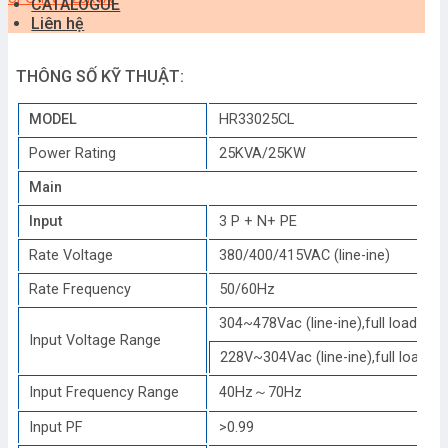
CATALOGUE
Liên hệ
THÔNG SỐ KỸ THUẬT:
MODEL
HR33025CL
Power Rating
25KVA/25KW
Main
Input
3 P + N+ PE
Rate Voltage
380/400/415VAC (line-ine)
Rate Frequency
50/60Hz
304~478Vac (line-ine),full load
Input Voltage Range
228V~304Vac (line-ine),full load;
Input Frequency Range
40Hz～70Hz
Input PF
>0.99