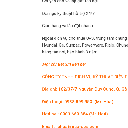
Chuyên chở và lắp đặt tận nơi
Đội ngũ kỹ thuật hỗ trợ 24/7
Giao hàng và lắp đặt nhanh..
Ngoài dịch vụ cho thuê UPS, trung tâm chúng 
Hyundai, Ge, Sunpac, Powerware, Rielo. Chúng 
hàng tận nơi, bảo hành 3 năm
Mọi chi tiết xin liên hệ:
CÔNG TY TNHH DỊCH VỤ KỸ THUẬT ĐIỆN 
Địa chỉ: 162/37/7 Nguyễn Duy Cung, Q. Gò
Điện thoại: 0938 899 953 (Mr. Hóa)
Hotline : 0903.689.384 (Mr. Hoá).
Email : lqhoa@psc-ups.com