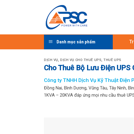
Skip
to
content
T
Danh mục sản phẩm
DỊCH VỤ
,
DỊCH VỤ CHO THUÊ UPS
,
THUÊ UPS
Cho Thuê Bộ Lưu Điện UPS 
Công ty TNHH Dịch Vụ Kỹ Thuật Điện 
Đồng Nai, Bình Dương, Vũng Tàu, Tây Ninh, Bì
1KVA – 20KVA đáp ứng mọi nhu cầu thuê UPS