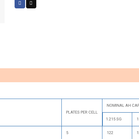
NOMINAL AH CAP
PLATES PER CELL
1.215 SG
1
5
122
1