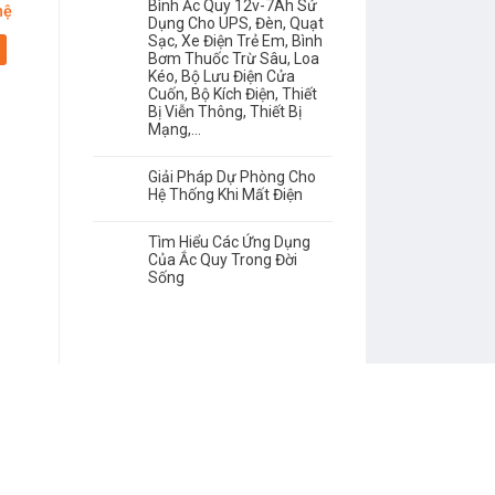
Bình Ắc Quy 12v-7Ah Sử
hệ
Giá: Liên hệ
Giá: Liên hệ
Dụng Cho UPS, Đèn, Quạt
Sạc, Xe Điện Trẻ Em, Bình
Chi tiết
Chi tiết
Bơm Thuốc Trừ Sâu, Loa
Kéo, Bộ Lưu Điện Cửa
Cuốn, Bộ Kích Điện, Thiết
Bị Viễn Thông, Thiết Bị
Mạng,…
Giải Pháp Dự Phòng Cho
Hệ Thống Khi Mất Điện
Tìm Hiểu Các Ứng Dụng
Của Ắc Quy Trong Đời
Sống