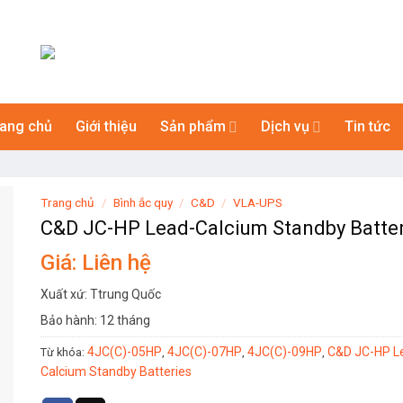
rang chủ
Giới thiệu
Sản phẩm
Dịch vụ
Tin tức
Trang chủ
/
Bình ắc quy
/
C&D
/
VLA-UPS
C&D JC-HP Lead-Calcium Standby Batter
Giá: Liên hệ
Xuất xứ: Ttrung Quốc
Bảo hành: 12 tháng
4JC(C)-05HP
4JC(C)-07HP
4JC(C)-09HP
C&D JC-HP L
Từ khóa:
,
,
,
Calcium Standby Batteries