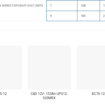
 SERIES FOR EIGHT-VOLT UNITS
7
168
1
9
183
2
5-12
C&D 12V- 153Ah UPS12-
BC75-12
520MRX