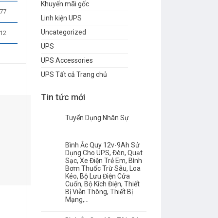
Khuyến mãi gốc
77
10.2 (261)
10.0 (254)
14.6 (371)
120 (54)
Linh kiện UPS
Uncategorized
12
140 (64)
UPS
UPS Accessories
UPS Tất cả Trang chủ
Tin tức mới
Tuyển Dụng Nhân Sự
Bình Ắc Quy 12v-9Ah Sử
Dụng Cho UPS, Đèn, Quạt
Sạc, Xe Điện Trẻ Em, Bình
Bơm Thuốc Trừ Sâu, Loa
Kéo, Bộ Lưu Điện Cửa
Cuốn, Bộ Kích Điện, Thiết
Bị Viễn Thông, Thiết Bị
BC28-12
BP120-12
Mạng,…