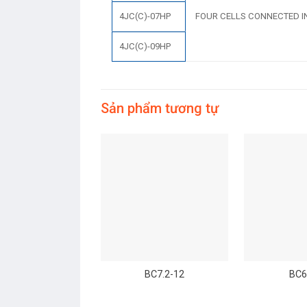
4JC(C)-07HP
FOUR CELLS CONNECTED IN
4JC(C)-09HP
Sản phẩm tương tự
BC7.2-12
BC6