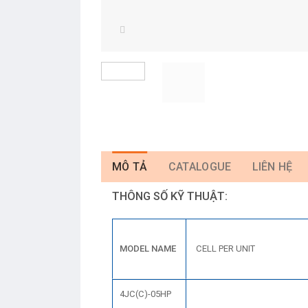
MÔ TẢ
CATALOGUE
LIÊN HỆ
THÔNG SỐ KỸ THUẬT:
MODEL NAME
CELL PER UNIT
4JC(C)-05HP