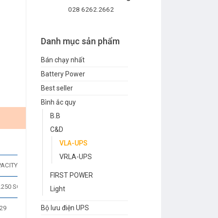
028 6262.2662
Danh mục sản phẩm
Bán chạy nhất
Battery Power
Best seller
Bình ắc quy
B.B
C&D
VLA-UPS
VRLA-UPS
ACITY*
DIMENSIONS INCHES (mm)
FIRST POWER
WEIGHT LBS. (kg)
.250 SG
LENGTH
WIDTH
HEIGHT
Light
Bộ lưu điện UPS
29
104 (47)