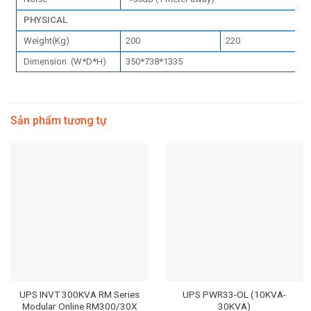
PHYSICAL
Weight(Kg)
200
220
Dimension (W*D*H)
350*738*1335
Sản phẩm tương tự
UPS INVT 300KVA RM Series
UPS PWR33-OL (10KVA-
Modular Online RM300/30X
30KVA)