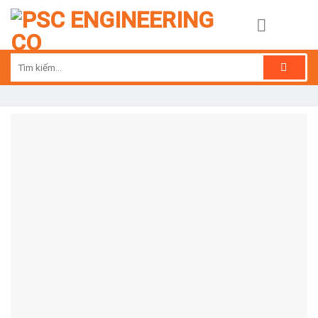
Skip
to
content
Tìm
kiếm: