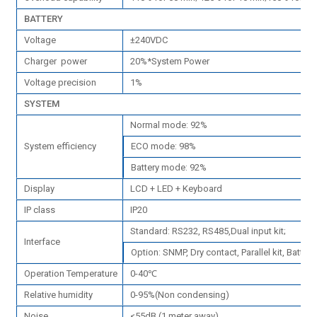
BATTERY
Voltage
±240VDC
Charger power
20%*System Power
Voltage precision
1%
SYSTEM
Normal mode: 92%
System efficiency
ECO mode: 98%
Battery mode: 92%
Display
LCD + LED + Keyboard
IP class
IP20
Standard: RS232, RS485,Dual input kit;
Interface
Option: SNMP, Dry contact, Parallel kit, Battery
Operation Temperature
0-40℃
Relative humidity
0-95%(Non condensing)
Noise
<55dB (1 meter away)