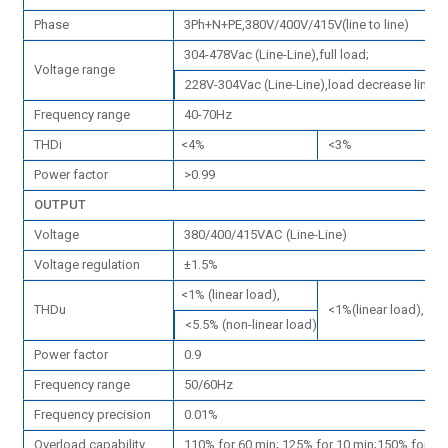
Phase
3Ph+N+PE,380V/400V/415V(line to line)
304-478Vac (Line-Line),full load;
Voltage range
228V-304Vac (Line-Line),load decrease linear
Frequency range
40-70Hz
THDi
<4%
<3%
Power factor
>0.99
OUTPUT
Voltage
380/400/415VAC (Line-Line)
Voltage regulation
±1.5%
<1% (linear load),
THDu
<1%(linear load),<5%
<5.5% (non-linear load)
Power factor
0.9
Frequency range
50/60Hz
Frequency precision
0.01%
Overload capability
110% for 60 min; 125% for 10 min;150% for 1