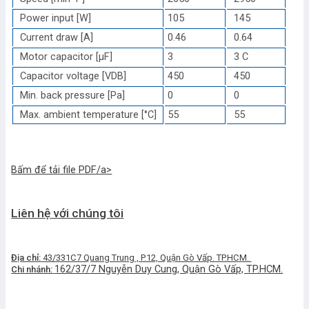
Power input [W]
105
145
Current draw [A]
0.46
0.64
Motor capacitor [µF]
3
3 C
Capacitor voltage [VDB]
450
450
Min. back pressure [Pa]
0
0
Max. ambient temperature [°C]
55
55
Bấm để tải file PDF/a>
Liên hệ với chúng tôi
Địa chỉ:
43/331C7 Quang Trung , P.12, Quận Gò Vấp. TP.HCM.
162/37/7 Nguyễn Duy Cung, Quận Gò Vấp, TP.HCM.
Chi nhánh: