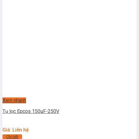
Xem nhanh
Tụ lọc Epcos 150µF-250V
Giá: Liên hệ
Chi tiết