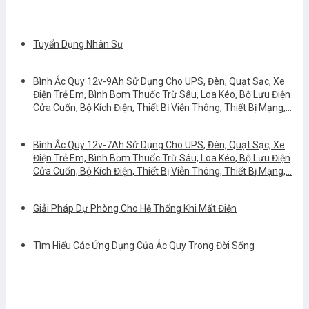
Tuyển Dụng Nhân Sự
Bình Ắc Quy 12v-9Ah Sử Dụng Cho UPS, Đèn, Quạt Sạc, Xe
Điện Trẻ Em, Bình Bơm Thuốc Trừ Sâu, Loa Kéo, Bộ Lưu Điện
Cửa Cuốn, Bộ Kích Điện, Thiết Bị Viễn Thông, Thiết Bị Mạng,…
Bình Ắc Quy 12v-7Ah Sử Dụng Cho UPS, Đèn, Quạt Sạc, Xe
Điện Trẻ Em, Bình Bơm Thuốc Trừ Sâu, Loa Kéo, Bộ Lưu Điện
Cửa Cuốn, Bộ Kích Điện, Thiết Bị Viễn Thông, Thiết Bị Mạng,…
Giải Pháp Dự Phòng Cho Hệ Thống Khi Mất Điện
Tìm Hiểu Các Ứng Dụng Của Ắc Quy Trong Đời Sống