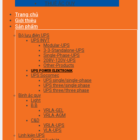
THUÊ ẮC QUY
Trang chủ
Giới thiệu
Sản phẩm
Bộ lưu điện UPS
UPS INVT
Modular-UPS
3-3-Standalone-UPS
Single-Phase-UPS
208V-120V-UPS
Other-Products
UPS POWER ELEKTRONIK
UPS Socomec
UPS single/single-phase
UPS three/single phase
UPS three/three phase
Bình ắc quy
Light
B.B
VRLA-GEL
VRLA-AGM
C&D
VRLA-UPS
VLA-UPS
Linh kiện UPS