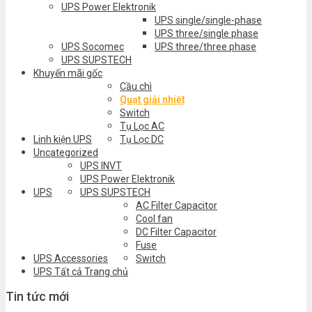
UPS Power Elektronik
UPS single/single-phase
UPS three/single phase
UPS Socomec
UPS three/three phase
UPS SUPSTECH
Khuyến mãi gốc
Cầu chì
Quạt giải nhiệt
Switch
Tụ Lọc AC
Linh kiện UPS
Tụ Lọc DC
Uncategorized
UPS INVT
UPS Power Elektronik
UPS
UPS SUPSTECH
AC Filter Capacitor
Cool fan
DC Filter Capacitor
Fuse
UPS Accessories
Switch
UPS Tất cả Trang chủ
Tin tức mới