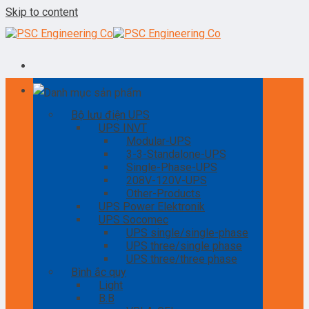
Skip to content
Danh mục sản phẩm
Bộ lưu điện UPS
UPS INVT
Modular-UPS
3-3-Standalone-UPS
Single-Phase-UPS
208V-120V-UPS
Other-Products
UPS Power Elektronik
UPS Socomec
UPS single/single-phase
UPS three/single phase
UPS three/three phase
Bình ắc quy
Light
B.B