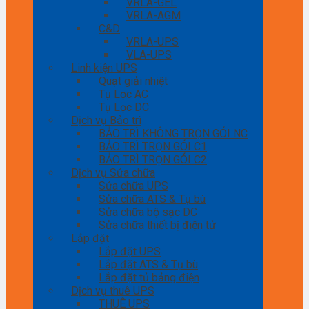
VRLA-GEL
VRLA-AGM
C&D
VRLA-UPS
VLA-UPS
Linh kiện UPS
Quạt giải nhiệt
Tụ Lọc AC
Tụ Lọc DC
Dịch vụ Bảo trì
BẢO TRÌ KHÔNG TRỌN GÓI NC
BẢO TRÌ TRỌN GÓI C1
BẢO TRÌ TRỌN GÓI C2
Dịch vụ Sửa chữa
Sửa chữa UPS
Sửa chữa ATS & Tụ bù
Sửa chữa bộ sạc DC
Sửa chữa thiết bị điện tử
Lắp đặt
Lắp đặt UPS
Lắp đặt ATS & Tụ bù
Lắp đặt tủ bảng điện
Dịch vụ thuê UPS
THUÊ UPS