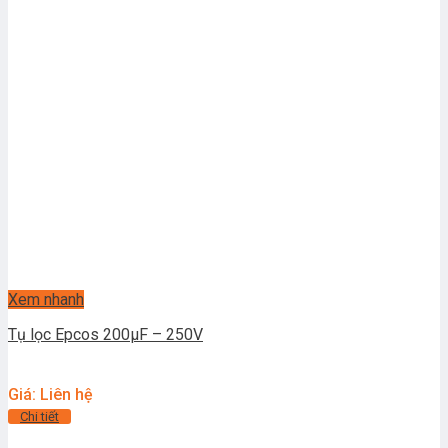
Xem nhanh
Tụ lọc Epcos 200µF – 250V
Giá: Liên hệ
Chi tiết