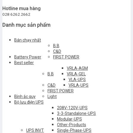
Hotline mua hàng
028 6262.2662
Danh mục sản phẩm
Bán chạy nhất
B.B
C&D
Battery Power
FIRST POWER
Best seller
VRLA-AGM
B.B
VRLA-GEL
VLA-UPS
C&D
VRLA-UPS
FIRST POWER
Bình ắc quy
Light
Bộ lưu điện UPS
208V-120V-UPS
3-3-Standalone-UPS
Modular-UPS
Other-Products
UPS INVT
Single-Phase-UPS