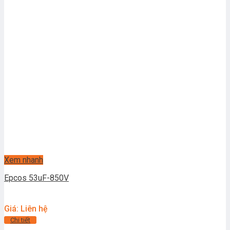
Xem nhanh
Epcos 53uF-850V
Giá: Liên hệ
Chi tiết