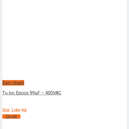
Xem nhanh
Tụ lọc Epcos 99μF – 400VAC
Giá: Liên hệ
Chi tiết