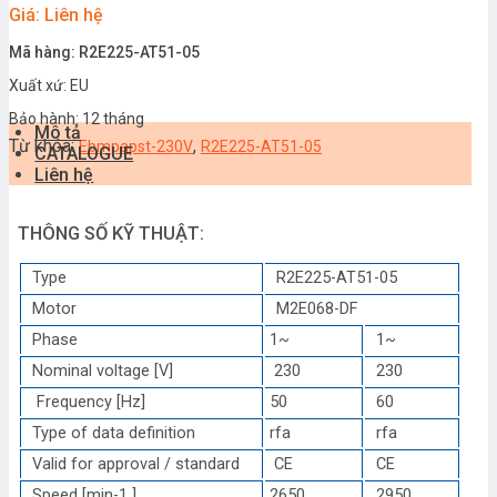
Giá: Liên hệ
Mã hàng: R2E225-AT51-05
Xuất xứ: EU
Bảo hành: 12 tháng
Mô tả
Từ khóa:
,
Ebmpapst-230V
R2E225-AT51-05
CATALOGUE
Liên hệ
THÔNG SỐ KỸ THUẬT:
Type
R2E225-AT51-05
Motor
M2E068-DF
Phase
1~
1~
Nominal voltage [V]
230
230
Frequency [Hz]
50
60
Type of data definition
rfa
rfa
Valid for approval / standard
CE
CE
Speed [min-1 ]
2650
2950