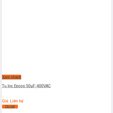
Xem nhanh
Tụ lọc Epcos 50μF-400VAC
Giá: Liên hệ
Chi tiết