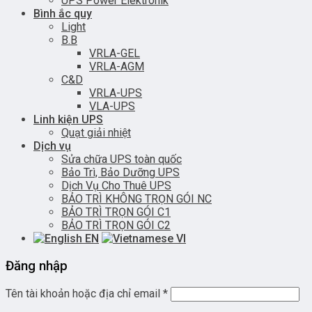
UPS Power Elektronik
Bình ắc quy
Light
B.B
VRLA-GEL
VRLA-AGM
C&D
VRLA-UPS
VLA-UPS
Linh kiện UPS
Quạt giải nhiệt
Dịch vụ
Sửa chữa UPS toàn quốc
Bảo Trì, Bảo Dưỡng UPS
Dịch Vụ Cho Thuê UPS
BẢO TRÌ KHÔNG TRỌN GÓI NC
BẢO TRÌ TRỌN GÓI C1
BẢO TRÌ TRỌN GÓI C2
EN
VI
Đăng nhập
Tên tài khoản hoặc địa chỉ email
*