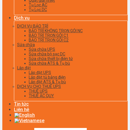
Quạt giải nhiệt
Tụ Lọc AC
Tụ Lọc DC
Dịch vụ
DỊCH VỤ BẢO TRÌ
BẢO TRÌ KHÔNG TRỌN GÓI NC
BẢO TRÌ TRỌN GÓI C1
BẢO TRÌ TRỌN GÓI C2
Sửa chữa
Sửa chữa UPS
Sửa chữa bộ sạc DC
Sửa chữa thiết bị điện tử
Sửa chữa ATS & Tụ bù
Lắp đặt
Lắp đặt UPS
Lắp đặt tủ bảng điện
Lắp đặt ATS & Tụ bù
DỊCH VỤ CHO THUÊ UPS
THUÊ UPS
THUÊ ẮC QUY
Tin tức
Liên hệ