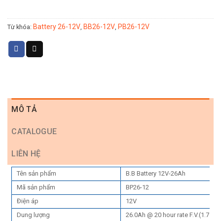
Battery 26-12V
BB26-12V
PB26-12V
Từ khóa:
,
,
MÔ TẢ
CATALOGUE
LIÊN HỆ
Tên sản phẩm
B.B Battery 12V-26Ah
Mã sản phẩm
BP26-12
Điện áp
12V
Dung lượng
26.0Ah @ 20 hour rate F.V.(1.75V/c