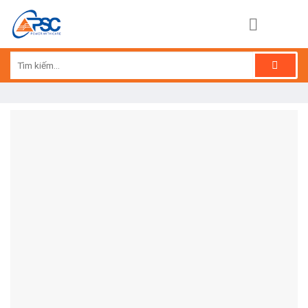
Skip
to
content
Tìm
kiếm: