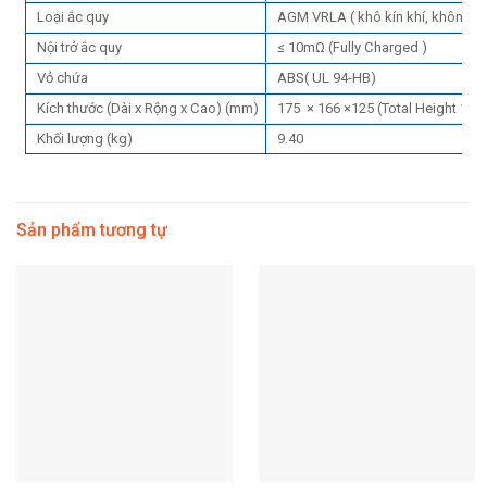
Loại ắc quy
AGM VRLA ( khô kín khí, không 
Nội trở ắc quy
≤ 10mΩ (Fully Charged )
Vỏ chứa
ABS( UL 94-HB)
Kích thước (Dài x Rộng x Cao) (mm)
175 × 166 ×125 (Total Height 125 
Khối lượng (kg)
9.40
Sản phẩm tương tự