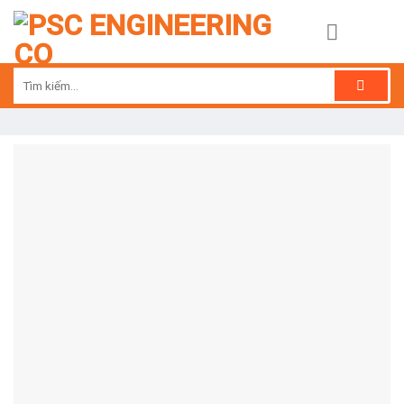
Skip
to
content
Tìm
kiếm: