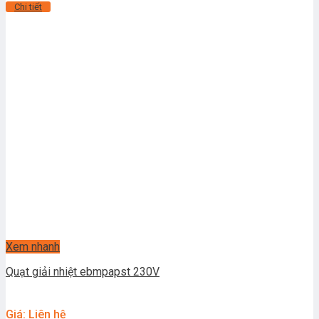
Chi tiết
Xem nhanh
Quạt giải nhiệt ebmpapst 230V
Giá: Liên hệ