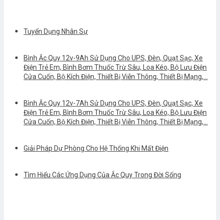
Tuyển Dụng Nhân Sự
Bình Ắc Quy 12v-9Ah Sử Dụng Cho UPS, Đèn, Quạt Sạc, Xe
Điện Trẻ Em, Bình Bơm Thuốc Trừ Sâu, Loa Kéo, Bộ Lưu Điện
Cửa Cuốn, Bộ Kích Điện, Thiết Bị Viễn Thông, Thiết Bị Mạng,…
Bình Ắc Quy 12v-7Ah Sử Dụng Cho UPS, Đèn, Quạt Sạc, Xe
Điện Trẻ Em, Bình Bơm Thuốc Trừ Sâu, Loa Kéo, Bộ Lưu Điện
Cửa Cuốn, Bộ Kích Điện, Thiết Bị Viễn Thông, Thiết Bị Mạng,…
Giải Pháp Dự Phòng Cho Hệ Thống Khi Mất Điện
Tìm Hiểu Các Ứng Dụng Của Ắc Quy Trong Đời Sống