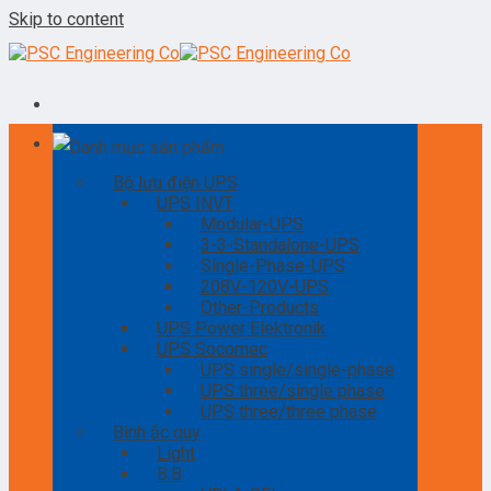
Skip to content
Danh mục sản phẩm
Bộ lưu điện UPS
UPS INVT
Modular-UPS
3-3-Standalone-UPS
Single-Phase-UPS
208V-120V-UPS
Other-Products
UPS Power Elektronik
UPS Socomec
UPS single/single-phase
UPS three/single phase
UPS three/three phase
Bình ắc quy
Light
B.B