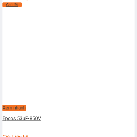
Chi tiết
Xem nhanh
Epcos 53uF-850V
Giá: Liên hệ