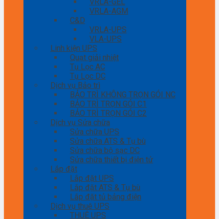
VRLA-GEL
VRLA-AGM
C&D
VRLA-UPS
VLA-UPS
Linh kiện UPS
Quạt giải nhiệt
Tụ Lọc AC
Tụ Lọc DC
Dịch vụ Bảo trì
BẢO TRÌ KHÔNG TRỌN GÓI NC
BẢO TRÌ TRỌN GÓI C1
BẢO TRÌ TRỌN GÓI C2
Dịch vụ Sửa chữa
Sửa chữa UPS
Sửa chữa ATS & Tụ bù
Sửa chữa bộ sạc DC
Sửa chữa thiết bị điện tử
Lắp đặt
Lắp đặt UPS
Lắp đặt ATS & Tụ bù
Lắp đặt tủ bảng điện
Dịch vụ thuê UPS
THUÊ UPS