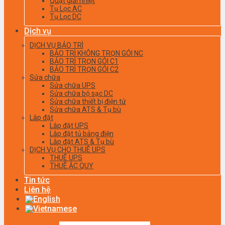
Quạt giải nhiệt
Tụ Lọc AC
Tụ Lọc DC
Dịch vụ
DỊCH VỤ BẢO TRÌ
BẢO TRÌ KHÔNG TRỌN GÓI NC
BẢO TRÌ TRỌN GÓI C1
BẢO TRÌ TRỌN GÓI C2
Sửa chữa
Sửa chữa UPS
Sửa chữa bộ sạc DC
Sửa chữa thiết bị điện tử
Sửa chữa ATS & Tụ bù
Lắp đặt
Lắp đặt UPS
Lắp đặt tủ bảng điện
Lắp đặt ATS & Tụ bù
DỊCH VỤ CHO THUÊ UPS
THUÊ UPS
THUÊ ẮC QUY
Tin tức
Liên hệ