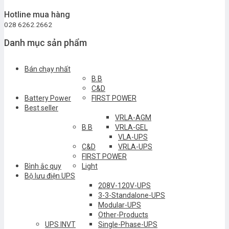
Hotline mua hàng
028 6262.2662
Danh mục sản phẩm
Bán chạy nhất
B.B
C&D
Battery Power
FIRST POWER
Best seller
VRLA-AGM
B.B
VRLA-GEL
VLA-UPS
C&D
VRLA-UPS
FIRST POWER
Bình ắc quy
Light
Bộ lưu điện UPS
208V-120V-UPS
3-3-Standalone-UPS
Modular-UPS
Other-Products
UPS INVT
Single-Phase-UPS