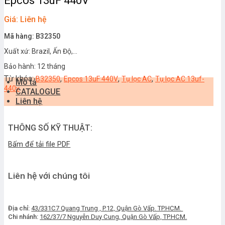
Epcos 13uF 440V
Giá: Liên hệ
Mã hàng: B32350
Xuất xứ: Brazil, Ấn Độ,…
Bảo hành: 12 tháng
Từ khóa:
,
,
,
B32350
Epcos 13uF 440V
Tụ lọc AC
Tụ lọc AC 13uf-
Mô tả
440v
CATALOGUE
Liên hệ
THÔNG SỐ KỸ THUẬT:
Bấm để tải file PDF
Liên hệ với chúng tôi
Địa chỉ:
43/331C7 Quang Trung , P.12, Quận Gò Vấp. TP.HCM.
Chi nhánh:
162/37/7 Nguyễn Duy Cung, Quận Gò Vấp, TP.HCM.