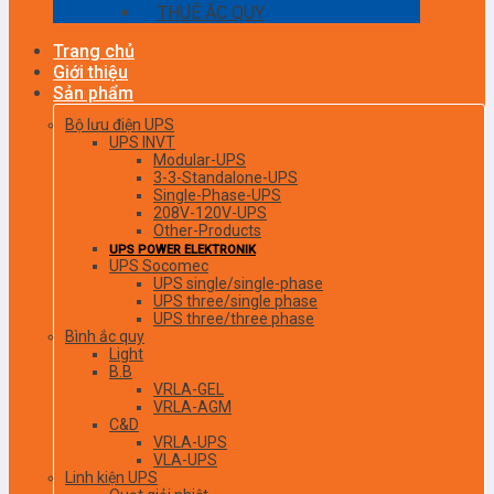
THUÊ ẮC QUY
Trang chủ
Giới thiệu
Sản phẩm
Bộ lưu điện UPS
UPS INVT
Modular-UPS
3-3-Standalone-UPS
Single-Phase-UPS
208V-120V-UPS
Other-Products
UPS POWER ELEKTRONIK
UPS Socomec
UPS single/single-phase
UPS three/single phase
UPS three/three phase
Bình ắc quy
Light
B.B
VRLA-GEL
VRLA-AGM
C&D
VRLA-UPS
VLA-UPS
Linh kiện UPS