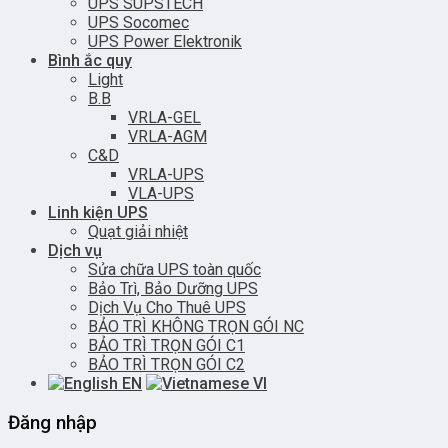
UPS SUPSTECH
UPS Socomec
UPS Power Elektronik
Bình ắc quy
Light
B.B
VRLA-GEL
VRLA-AGM
C&D
VRLA-UPS
VLA-UPS
Linh kiện UPS
Quạt giải nhiệt
Dịch vụ
Sửa chữa UPS toàn quốc
Bảo Trì, Bảo Dưỡng UPS
Dịch Vụ Cho Thuê UPS
BẢO TRÌ KHÔNG TRỌN GÓI NC
BẢO TRÌ TRỌN GÓI C1
BẢO TRÌ TRỌN GÓI C2
EN
VI
Đăng nhập