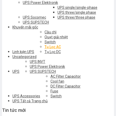
UPS Power Elektronik
UPS single/single-phase
UPS three/single phase
UPS Socomec
UPS three/three phase
UPS SUPSTECH
Khuyến mãi gốc
Cầu chì
Quạt giải nhiệt
Switch
Tụ Lọc AC
Linh kiện UPS
Tụ Lọc DC
Uncategorized
UPS INVT
UPS Power Elektronik
UPS
UPS SUPSTECH
AC Filter Capacitor
Cool fan
DC Filter Capacitor
Fuse
UPS Accessories
Switch
UPS Tất cả Trang chủ
Tin tức mới