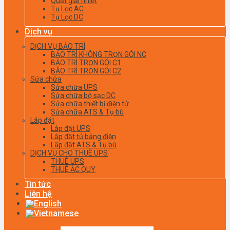
Quạt giải nhiệt
Tụ Lọc AC
Tụ Lọc DC
Dịch vụ
DỊCH VỤ BẢO TRÌ
BẢO TRÌ KHÔNG TRỌN GÓI NC
BẢO TRÌ TRỌN GÓI C1
BẢO TRÌ TRỌN GÓI C2
Sửa chữa
Sửa chữa UPS
Sửa chữa bộ sạc DC
Sửa chữa thiết bị điện tử
Sửa chữa ATS & Tụ bù
Lắp đặt
Lắp đặt UPS
Lắp đặt tủ bảng điện
Lắp đặt ATS & Tụ bù
DỊCH VỤ CHO THUÊ UPS
THUÊ UPS
THUÊ ẮC QUY
Tin tức
Liên hệ