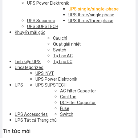
UPS Power Elektronik
UPS single/single-phase
UPS three/single phase
UPS Socomec
UPS three/three phase
UPS SUPSTECH
Khuyến mãi gốc
Cầu chì
Quạt giải nhiệt
Switch
Tụ Lọc AC
Linh kiện UPS
Tụ Lọc DC
Uncategorized
UPS INVT
UPS Power Elektronik
UPS
UPS SUPSTECH
AC Filter Capacitor
Cool fan
DC Filter Capacitor
Fuse
UPS Accessories
Switch
UPS Tất cả Trang chủ
Tin tức mới