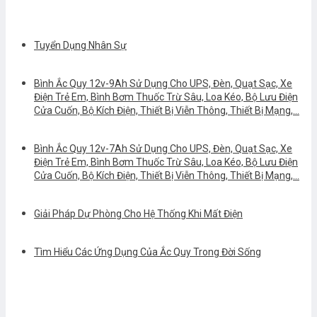
Tuyển Dụng Nhân Sự
Bình Ắc Quy 12v-9Ah Sử Dụng Cho UPS, Đèn, Quạt Sạc, Xe
Điện Trẻ Em, Bình Bơm Thuốc Trừ Sâu, Loa Kéo, Bộ Lưu Điện
Cửa Cuốn, Bộ Kích Điện, Thiết Bị Viễn Thông, Thiết Bị Mạng,…
Bình Ắc Quy 12v-7Ah Sử Dụng Cho UPS, Đèn, Quạt Sạc, Xe
Điện Trẻ Em, Bình Bơm Thuốc Trừ Sâu, Loa Kéo, Bộ Lưu Điện
Cửa Cuốn, Bộ Kích Điện, Thiết Bị Viễn Thông, Thiết Bị Mạng,…
Giải Pháp Dự Phòng Cho Hệ Thống Khi Mất Điện
Tìm Hiểu Các Ứng Dụng Của Ắc Quy Trong Đời Sống