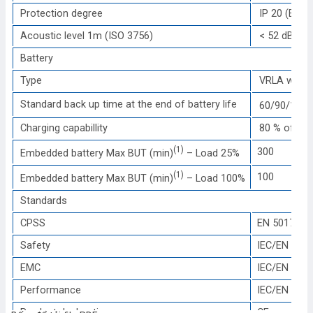
Protection degree
IP 20 (EN 5
Acoustic level 1m (ISO 3756)
< 52 dBA
Battery
Type
VRLA with 1
Standard back up time at the end of battery life
60/90/120 
Charging capabillity
80 % of th
(1)
300
Embedded battery Max BUT (min)
– Load 25%
(1)
100
Embedded battery Max BUT (min)
– Load 100%
Standards
CPSS
EN 50171
Safety
IEC/EN 6204
EMC
IEC/EN 6204
Performance
IEC/EN 6204
Product declaration
CE