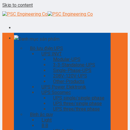
Skip to content
Danh mục sản phẩm
Bộ lưu điện UPS
UPS INVT
Modular-UPS
3-3-Standalone-UPS
Single-Phase-UPS
208V-120V-UPS
Other-Products
UPS Power Elektronik
UPS Socomec
UPS single/single-phase
UPS three/single phase
UPS three/three phase
Bình ắc quy
Light
B.B