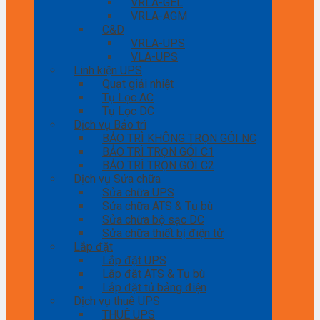
VRLA-GEL
VRLA-AGM
C&D
VRLA-UPS
VLA-UPS
Linh kiện UPS
Quạt giải nhiệt
Tụ Lọc AC
Tụ Lọc DC
Dịch vụ Bảo trì
BẢO TRÌ KHÔNG TRỌN GÓI NC
BẢO TRÌ TRỌN GÓI C1
BẢO TRÌ TRỌN GÓI C2
Dịch vụ Sửa chữa
Sửa chữa UPS
Sửa chữa ATS & Tụ bù
Sửa chữa bộ sạc DC
Sửa chữa thiết bị điện tử
Lắp đặt
Lắp đặt UPS
Lắp đặt ATS & Tụ bù
Lắp đặt tủ bảng điện
Dịch vụ thuê UPS
THUÊ UPS