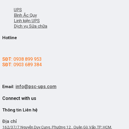
UPS
Bình Ắc Quy
Linh kiện UPS
Dịch vụ Sửa chữa
Hotline
SĐT:
0938 899 953
SĐT:
0903 689 384
info@psc-ups.com
Email:
Connect with us
Thông tin Liên hệ
Địa chỉ
162/37/7 Nguyễn Duy Cung, Phường 12, Quận Gò Vấp,TP. HCM.