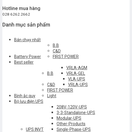
Hotline mua hàng
028 6262.2662
Danh mục sản phẩm
Bán chạy nhất
B.B
C&D
Battery Power
FIRST POWER
Best seller
VRLA-AGM
B.B
VRLA-GEL
VLA-UPS
C&D
VRLA-UPS
FIRST POWER
Bình ắc quy
Light
Bộ lưu điện UPS
208V-120V-UPS
3-3-Standalone-UPS
Modular-UPS
Other-Products
UPS INVT
Single-Phase-UPS