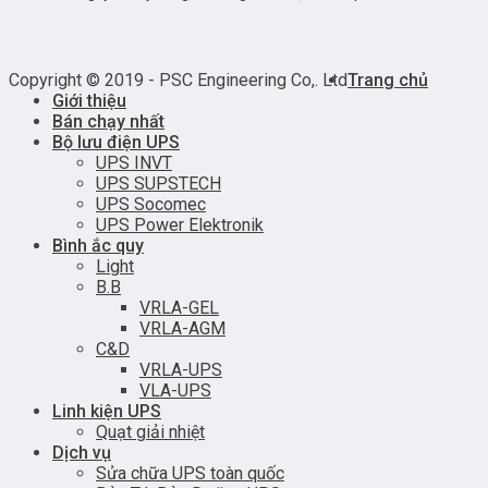
Copyright © 2019 - PSC Engineering Co,. Ltd
Trang chủ
Giới thiệu
Bán chạy nhất
Bộ lưu điện UPS
UPS INVT
UPS SUPSTECH
UPS Socomec
UPS Power Elektronik
Bình ắc quy
Light
B.B
VRLA-GEL
VRLA-AGM
C&D
VRLA-UPS
VLA-UPS
Linh kiện UPS
Quạt giải nhiệt
Dịch vụ
Sửa chữa UPS toàn quốc