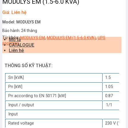
MODULYS EM (1.5-6.0 KVA)
Giá: Liên hệ
Model: MODULYS EM
Bảo hành: 24 tháng
Từ khóa:
,
,
MODULYS EM
MODULYS EM (1.5-6.0 KVA)
UPS
Mô tả
socomec
CATALOGUE
Liên hệ
THÔNG SỐ KỸ THUẬT:
Sn [kVA]
1.5
Pn [kW]
1.05
2
Pn according to EN 50171 [kW]
0.87
1
Input / output
1/1
Input
Rated voltage
230 V (1ph+