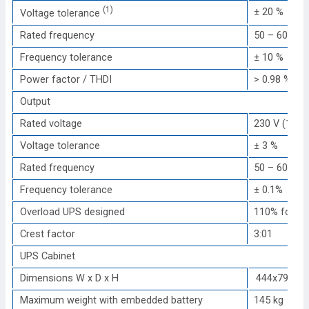
(1)
± 20 %
Voltage tolerance
Rated frequency
50 – 60 Hz
Frequency tolerance
± 10 %
Power factor / THDI
> 0.98 % / <
Output
Rated voltage
230 V (1ph+
Voltage tolerance
± 3 %
Rated frequency
50 – 60 Hz
Frequency tolerance
± 0.1%
Overload UPS designed
110% for 5 
Crest factor
3:01
UPS Cabinet
Dimensions W x D x H
444x795x1
Maximum weight with embedded battery
145 kg