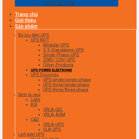
THUÊ ẮC QUY
Trang chủ
Giới thiệu
Sản phẩm
Bộ lưu điện UPS
UPS INVT
Modular-UPS
3-3-Standalone-UPS
Single-Phase-UPS
208V-120V-UPS
Other-Products
UPS POWER ELEKTRONIK
UPS Socomec
UPS single/single-phase
UPS three/single phase
UPS three/three phase
Bình ắc quy
Light
B.B
VRLA-GEL
VRLA-AGM
C&D
VRLA-UPS
VLA-UPS
Linh kiện UPS