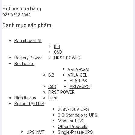
Hotline mua hàng
028 6262.2662
Danh mục sản phẩm
Bán chạy nhất
B.B
C&D
Battery Power
FIRST POWER
Best seller
VRLA-AGM
B.B
VRLA-GEL
VLA-UPS
C&D
VRLA-UPS
FIRST POWER
Bình ắc quy
Light
Bộ lưu điện UPS
208V-120V-UPS
3-3-Standalone-UPS
Modular-UPS
Other-Products
UPS INVT
Single-Phase-UPS