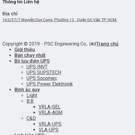
Thông tin Liên hệ
Địa chỉ
162/37/7 Nguyễn Duy Cung, Phường 12, Quận Gò Vấp,TP. HCM.
Copyright © 2019 - PSC Engineering Co,. Ltd
Trang chủ
Giới thiệu
Bán chạy nhất
Bộ lưu điện UPS
UPS INVT
UPS SUPSTECH
UPS Socomec
UPS Power Elektronik
Bình ắc quy
Light
B.B
VRLA-GEL
VRLA-AGM
C&D
VRLA-UPS
VLA-UPS