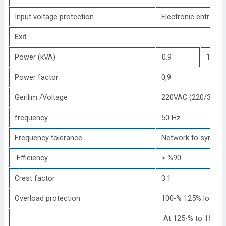
Input voltage protection
Electronic entrance
Exit
Power (kVA)
0.9
1.8
Power factor
0,9
Gerilim /Voltage
220VAC (220/380 V
frequency
50 Hz
Frequency tolerance
Network to synchro
Efficiency
> %90
Crest factor
3.1
Overload protection
100-% 125% load: 1
At 125-% to 150% l