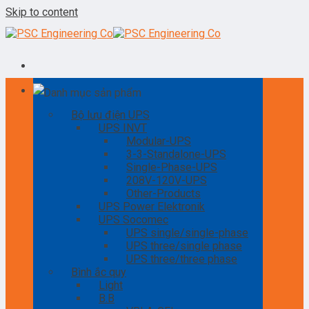
Skip to content
Danh mục sản phẩm
Bộ lưu điện UPS
UPS INVT
Modular-UPS
3-3-Standalone-UPS
Single-Phase-UPS
208V-120V-UPS
Other-Products
UPS Power Elektronik
UPS Socomec
UPS single/single-phase
UPS three/single phase
UPS three/three phase
Bình ắc quy
Light
B.B