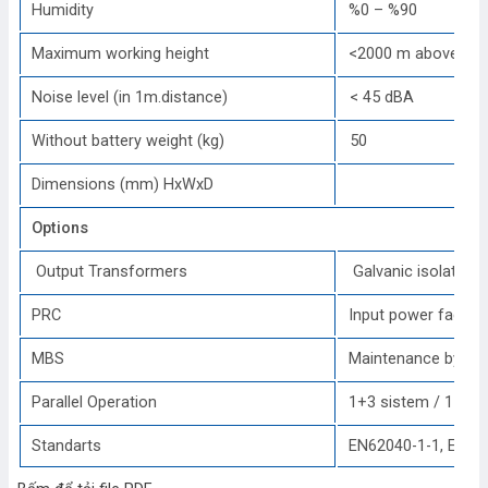
Humidity
%0 – %90
Maximum working height
<2000 m above sea 
Noise level (in 1m.distance)
< 45 dBA
Without battery weight (kg)
50
Dimensions (mm) HxWxD
54
Options
Output Transformers
Galvanic isolation
PRC
Input power factor
MBS
Maintenance by-pas
Parallel Operation
1+3 sistem / 1 + 3
Standarts
EN62040-1-1, EN 6