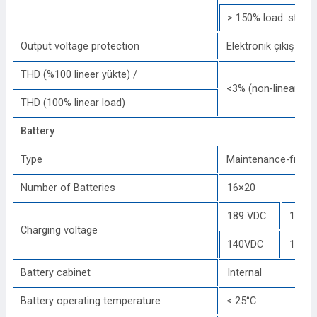
> 150% load: stati
Output voltage protection
Elektronik çıkış vol
THD (%100 lineer yükte) /
<3% (non-linear lo
THD (100% linear load)
Battery
Type
Maintenance-free, 
Number of Batteries
16×20
189 VDC
189V
Charging voltage
140VDC
140V
Battery cabinet
Internal
Battery operating temperature
< 25°C