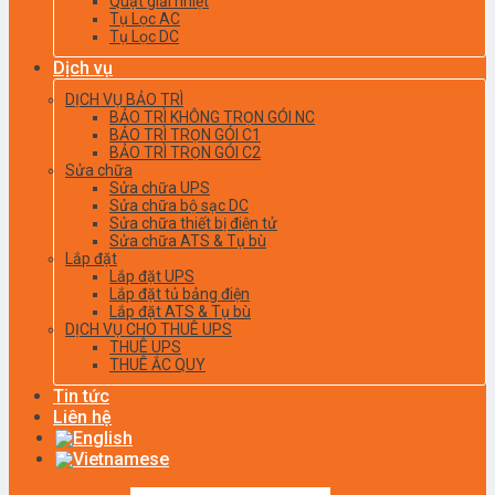
Quạt giải nhiệt
Tụ Lọc AC
Tụ Lọc DC
Dịch vụ
DỊCH VỤ BẢO TRÌ
BẢO TRÌ KHÔNG TRỌN GÓI NC
BẢO TRÌ TRỌN GÓI C1
BẢO TRÌ TRỌN GÓI C2
Sửa chữa
Sửa chữa UPS
Sửa chữa bộ sạc DC
Sửa chữa thiết bị điện tử
Sửa chữa ATS & Tụ bù
Lắp đặt
Lắp đặt UPS
Lắp đặt tủ bảng điện
Lắp đặt ATS & Tụ bù
DỊCH VỤ CHO THUÊ UPS
THUÊ UPS
THUÊ ẮC QUY
Tin tức
Liên hệ