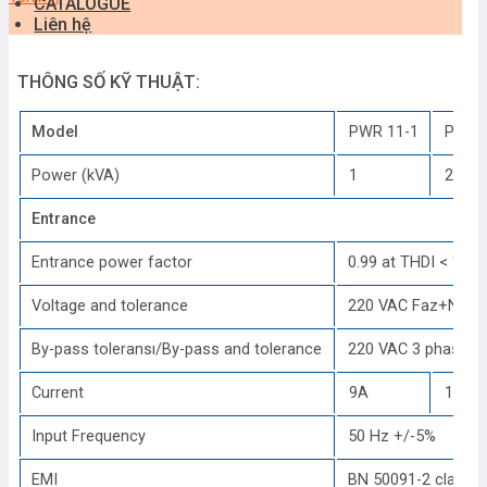
CATALOGUE
Liên hệ
THÔNG SỐ KỸ THUẬT:
Model
PWR 11-1
PWR 
Power (kVA)
1
2
Entrance
Entrance power factor
0.99 at THDI < %4
Voltage and tolerance
220 VAC Faz+N.+%2
By-pass toleransı/By-pass and tolerance
220 VAC 3 phase +
Current
9A
13A
Input Frequency
50 Hz +/-5%
EMI
BN 50091-2 class