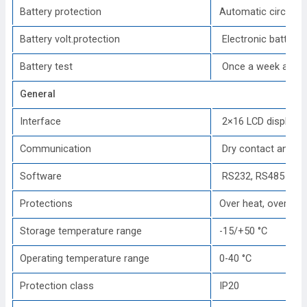
Battery protection
Automatic circuit b
Battery volt.protection
Electronic battery 
Battery test
Once a week as sta
General
Interface
2×16 LCD display
Communication
Dry contact and R
Software
RS232, RS485 (Mo
Protections
Over heat, overload
Storage temperature range
-15/+50 °C
Operating temperature range
0-40 °C
Protection class
IP20