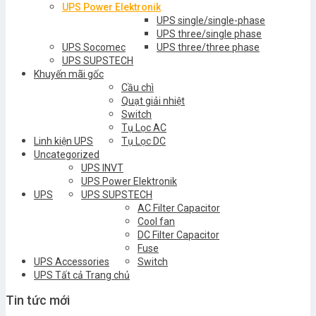
UPS Power Elektronik
UPS single/single-phase
UPS three/single phase
UPS Socomec
UPS three/three phase
UPS SUPSTECH
Khuyến mãi gốc
Cầu chì
Quạt giải nhiệt
Switch
Tụ Lọc AC
Linh kiện UPS
Tụ Lọc DC
Uncategorized
UPS INVT
UPS Power Elektronik
UPS
UPS SUPSTECH
AC Filter Capacitor
Cool fan
DC Filter Capacitor
Fuse
UPS Accessories
Switch
UPS Tất cả Trang chủ
Tin tức mới