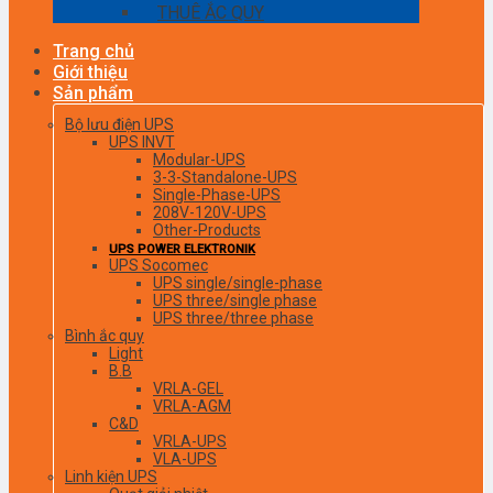
THUÊ ẮC QUY
Trang chủ
Giới thiệu
Sản phẩm
Bộ lưu điện UPS
UPS INVT
Modular-UPS
3-3-Standalone-UPS
Single-Phase-UPS
208V-120V-UPS
Other-Products
UPS POWER ELEKTRONIK
UPS Socomec
UPS single/single-phase
UPS three/single phase
UPS three/three phase
Bình ắc quy
Light
B.B
VRLA-GEL
VRLA-AGM
C&D
VRLA-UPS
VLA-UPS
Linh kiện UPS