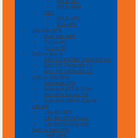
VRLA-GEL
VRLA-AGM
C&D
VRLA-UPS
VLA-UPS
Linh kiện UPS
Quạt giải nhiệt
Tụ Lọc AC
Tụ Lọc DC
Dịch vụ Bảo trì
BẢO TRÌ KHÔNG TRỌN GÓI NC
BẢO TRÌ TRỌN GÓI C1
BẢO TRÌ TRỌN GÓI C2
Dịch vụ Sửa chữa
Sửa chữa UPS
Sửa chữa ATS & Tụ bù
Sửa chữa bộ sạc DC
Sửa chữa thiết bị điện tử
Lắp đặt
Lắp đặt UPS
Lắp đặt ATS & Tụ bù
Lắp đặt tủ bảng điện
Dịch vụ thuê UPS
THUÊ UPS