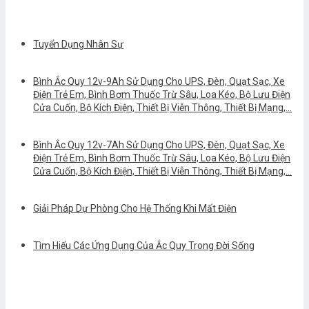
Tuyển Dụng Nhân Sự
Bình Ắc Quy 12v-9Ah Sử Dụng Cho UPS, Đèn, Quạt Sạc, Xe
Điện Trẻ Em, Bình Bơm Thuốc Trừ Sâu, Loa Kéo, Bộ Lưu Điện
Cửa Cuốn, Bộ Kích Điện, Thiết Bị Viễn Thông, Thiết Bị Mạng,…
Bình Ắc Quy 12v-7Ah Sử Dụng Cho UPS, Đèn, Quạt Sạc, Xe
Điện Trẻ Em, Bình Bơm Thuốc Trừ Sâu, Loa Kéo, Bộ Lưu Điện
Cửa Cuốn, Bộ Kích Điện, Thiết Bị Viễn Thông, Thiết Bị Mạng,…
Giải Pháp Dự Phòng Cho Hệ Thống Khi Mất Điện
Tìm Hiểu Các Ứng Dụng Của Ắc Quy Trong Đời Sống