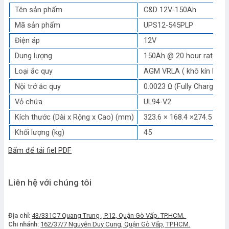
Tên sản phẩm
C&D 12V-150Ah
Mã sản phẩm
UPS12-545PLP
Điện áp
12V
Dung lượng
150Ah @ 20 hour rate F.V 
Loại ắc quy
AGM VRLA ( khô kín khí,
Nội trở ắc quy
0.0023 Ω (Fully Charged )
Vỏ chứa
UL94-V2
Kích thước (Dài x Rộng x Cao) (mm)
323.6 × 168.4 ×274.5 (Tota
Khối lượng (kg)
45
Bấm để tải fiel PDF
Liên hệ với chúng tôi
Địa chỉ:
43/331C7 Quang Trung , P.12, Quận Gò Vấp. TP.HCM.
Chi nhánh:
162/37/7 Nguyễn Duy Cung, Quận Gò Vấp, TP.HCM.