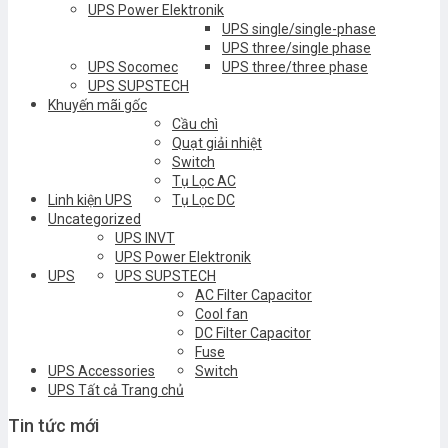
UPS Power Elektronik
UPS single/single-phase
UPS three/single phase
UPS Socomec
UPS three/three phase
UPS SUPSTECH
Khuyến mãi gốc
Cầu chì
Quạt giải nhiệt
Switch
Tụ Lọc AC
Linh kiện UPS
Tụ Lọc DC
Uncategorized
UPS INVT
UPS Power Elektronik
UPS
UPS SUPSTECH
AC Filter Capacitor
Cool fan
DC Filter Capacitor
Fuse
UPS Accessories
Switch
UPS Tất cả Trang chủ
Tin tức mới