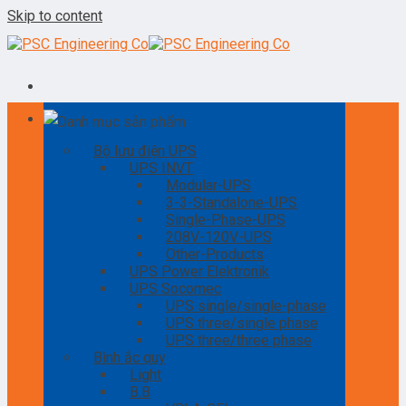
Skip to content
Danh mục sản phẩm
Bộ lưu điện UPS
UPS INVT
Modular-UPS
3-3-Standalone-UPS
Single-Phase-UPS
208V-120V-UPS
Other-Products
UPS Power Elektronik
UPS Socomec
UPS single/single-phase
UPS three/single phase
UPS three/three phase
Bình ắc quy
Light
B.B