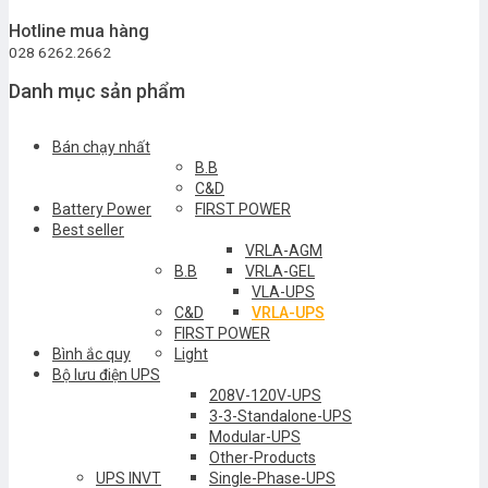
Hotline mua hàng
028 6262.2662
Danh mục sản phẩm
Bán chạy nhất
B.B
C&D
Battery Power
FIRST POWER
Best seller
VRLA-AGM
B.B
VRLA-GEL
VLA-UPS
C&D
VRLA-UPS
FIRST POWER
Bình ắc quy
Light
Bộ lưu điện UPS
208V-120V-UPS
3-3-Standalone-UPS
Modular-UPS
Other-Products
UPS INVT
Single-Phase-UPS