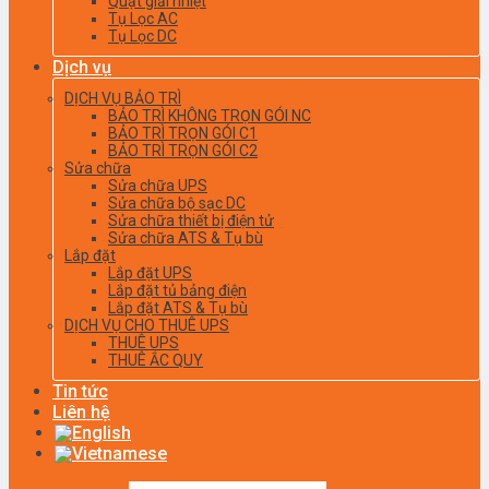
Quạt giải nhiệt
Tụ Lọc AC
Tụ Lọc DC
Dịch vụ
DỊCH VỤ BẢO TRÌ
BẢO TRÌ KHÔNG TRỌN GÓI NC
BẢO TRÌ TRỌN GÓI C1
BẢO TRÌ TRỌN GÓI C2
Sửa chữa
Sửa chữa UPS
Sửa chữa bộ sạc DC
Sửa chữa thiết bị điện tử
Sửa chữa ATS & Tụ bù
Lắp đặt
Lắp đặt UPS
Lắp đặt tủ bảng điện
Lắp đặt ATS & Tụ bù
DỊCH VỤ CHO THUÊ UPS
THUÊ UPS
THUÊ ẮC QUY
Tin tức
Liên hệ