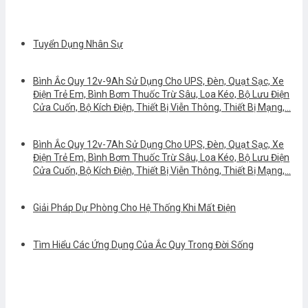
Tuyển Dụng Nhân Sự
Bình Ắc Quy 12v-9Ah Sử Dụng Cho UPS, Đèn, Quạt Sạc, Xe
Điện Trẻ Em, Bình Bơm Thuốc Trừ Sâu, Loa Kéo, Bộ Lưu Điện
Cửa Cuốn, Bộ Kích Điện, Thiết Bị Viễn Thông, Thiết Bị Mạng,…
Bình Ắc Quy 12v-7Ah Sử Dụng Cho UPS, Đèn, Quạt Sạc, Xe
Điện Trẻ Em, Bình Bơm Thuốc Trừ Sâu, Loa Kéo, Bộ Lưu Điện
Cửa Cuốn, Bộ Kích Điện, Thiết Bị Viễn Thông, Thiết Bị Mạng,…
Giải Pháp Dự Phòng Cho Hệ Thống Khi Mất Điện
Tìm Hiểu Các Ứng Dụng Của Ắc Quy Trong Đời Sống