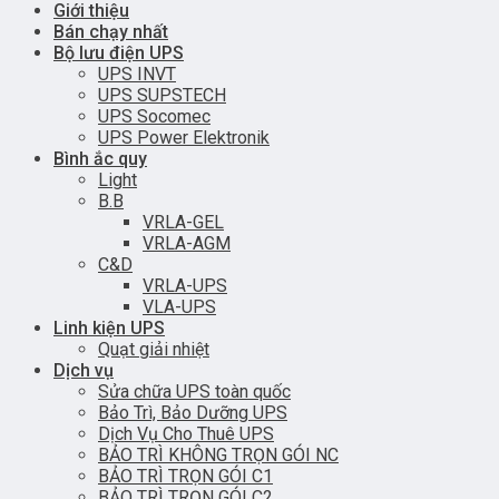
Giới thiệu
Bán chạy nhất
Bộ lưu điện UPS
UPS INVT
UPS SUPSTECH
UPS Socomec
UPS Power Elektronik
Bình ắc quy
Light
B.B
VRLA-GEL
VRLA-AGM
C&D
VRLA-UPS
VLA-UPS
Linh kiện UPS
Quạt giải nhiệt
Dịch vụ
Sửa chữa UPS toàn quốc
Bảo Trì, Bảo Dưỡng UPS
Dịch Vụ Cho Thuê UPS
BẢO TRÌ KHÔNG TRỌN GÓI NC
BẢO TRÌ TRỌN GÓI C1
BẢO TRÌ TRỌN GÓI C2