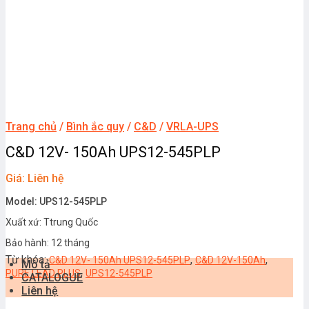
Trang chủ
/
Bình ắc quy
/
C&D
/
VRLA-UPS
C&D 12V- 150Ah UPS12-545PLP
Giá: Liên hệ
Model: UPS12-545PLP
Xuất xứ: Ttrung Quốc
Bảo hành: 12 tháng
Từ khóa:
,
,
C&D 12V- 150Ah UPS12-545PLP
C&D 12V-150Ah
Mô tả
,
PURE LEAD PLUS
UPS12-545PLP
CATALOGUE
Liên hệ