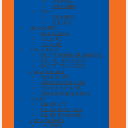
VRLA-GEL
VRLA-AGM
C&D
VRLA-UPS
VLA-UPS
Linh kiện UPS
Quạt giải nhiệt
Tụ Lọc AC
Tụ Lọc DC
Dịch vụ Bảo trì
BẢO TRÌ KHÔNG TRỌN GÓI NC
BẢO TRÌ TRỌN GÓI C1
BẢO TRÌ TRỌN GÓI C2
Dịch vụ Sửa chữa
Sửa chữa UPS
Sửa chữa ATS & Tụ bù
Sửa chữa bộ sạc DC
Sửa chữa thiết bị điện tử
Lắp đặt
Lắp đặt UPS
Lắp đặt ATS & Tụ bù
Lắp đặt tủ bảng điện
Dịch vụ thuê UPS
THUÊ UPS