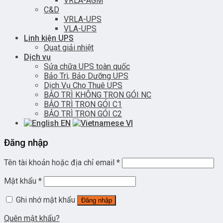
VRLA-AGM
C&D
VRLA-UPS
VLA-UPS
Linh kiện UPS
Quạt giải nhiệt
Dịch vụ
Sửa chữa UPS toàn quốc
Bảo Trì, Bảo Dưỡng UPS
Dịch Vụ Cho Thuê UPS
BẢO TRÌ KHÔNG TRỌN GÓI NC
BẢO TRÌ TRỌN GÓI C1
BẢO TRÌ TRỌN GÓI C2
EN
VI
Đăng nhập
Tên tài khoản hoặc địa chỉ email
*
Mật khẩu
*
Ghi nhớ mật khẩu
Đăng nhập
Quên mật khẩu?