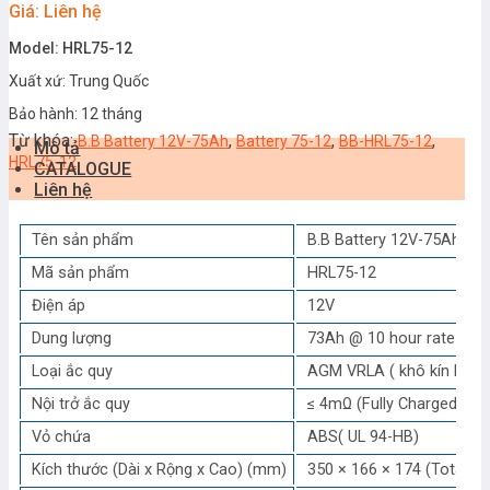
Giá: Liên hệ
Model: HRL75-12
Xuất xứ: Trung Quốc
Bảo hành: 12 tháng
Từ khóa:
,
,
,
B.B Battery 12V-75Ah
Battery 75-12
BB-HRL75-12
Mô tả
HRL75-12
CATALOGUE
Liên hệ
Tên sản phẩm
B.B Battery 12V-75Ah
Mã sản phẩm
HRL75-12
Điện áp
12V
Dung lượng
73Ah @ 10 hour rate F.V (
Loại ắc quy
AGM VRLA ( khô kín khí,
Nội trở ắc quy
≤ 4mΩ (Fully Charged )
Vỏ chứa
ABS( UL 94-HB)
Kích thước (Dài x Rộng x Cao) (mm)
350 × 166 × 174 (Total He