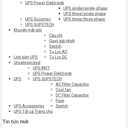
UPS Power Elektronik
UPS single/single-phase
UPS three/single phase
UPS Socomec
UPS three/three phase
UPS SUPSTECH
Khuyến mãi gốc
Cầu chì
Quạt giải nhiệt
Switch
Tụ Lọc AC
Linh kiện UPS
Tụ Lọc DC
Uncategorized
UPS INVT
UPS Power Elektronik
UPS
UPS SUPSTECH
AC Filter Capacitor
Cool fan
DC Filter Capacitor
Fuse
UPS Accessories
Switch
UPS Tất cả Trang chủ
Tin tức mới