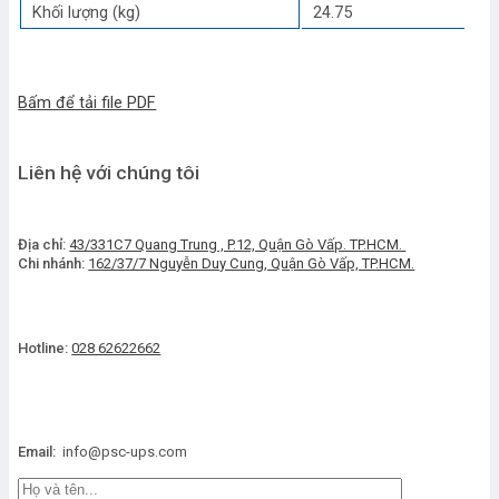
Khối lượng (kg)
24.75
Bấm để tải file PDF
Liên hệ với chúng tôi
Địa chỉ:
43/331C7 Quang Trung , P.12, Quận Gò Vấp. TP.HCM.
Chi nhánh:
162/37/7 Nguyễn Duy Cung, Quận Gò Vấp, TP.HCM.
Hotline:
028 62622662
Email:
info@psc-ups.com