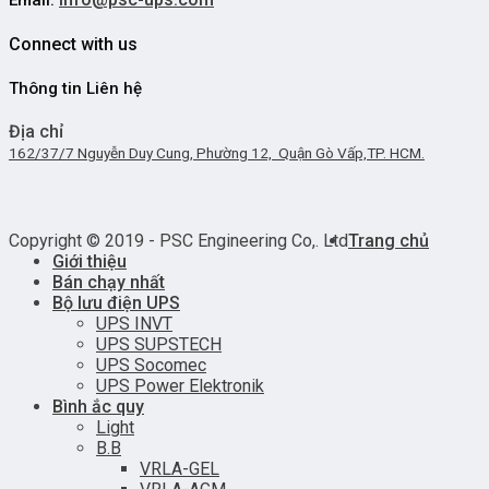
Email:
Connect with us
Thông tin Liên hệ
Địa chỉ
162/37/7 Nguyễn Duy Cung, Phường 12, Quận Gò Vấp,TP. HCM.
Copyright © 2019 - PSC Engineering Co,. Ltd
Trang chủ
Giới thiệu
Bán chạy nhất
Bộ lưu điện UPS
UPS INVT
UPS SUPSTECH
UPS Socomec
UPS Power Elektronik
Bình ắc quy
Light
B.B
VRLA-GEL