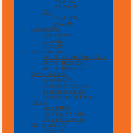
VRLA-GEL
VRLA-AGM
C&D
VRLA-UPS
VLA-UPS
Linh kiện UPS
Quạt giải nhiệt
Tụ Lọc AC
Tụ Lọc DC
Dịch vụ Bảo trì
BẢO TRÌ KHÔNG TRỌN GÓI NC
BẢO TRÌ TRỌN GÓI C1
BẢO TRÌ TRỌN GÓI C2
Dịch vụ Sửa chữa
Sửa chữa UPS
Sửa chữa ATS & Tụ bù
Sửa chữa bộ sạc DC
Sửa chữa thiết bị điện tử
Lắp đặt
Lắp đặt UPS
Lắp đặt ATS & Tụ bù
Lắp đặt tủ bảng điện
Dịch vụ thuê UPS
THUÊ UPS