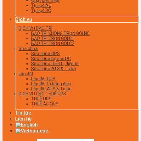
Quạt giải nhiệt
Tụ Lọc AC
Tụ Lọc DC
Dịch vụ
DỊCH VỤ BẢO TRÌ
BẢO TRÌ KHÔNG TRỌN GÓI NC
BẢO TRÌ TRỌN GÓI C1
BẢO TRÌ TRỌN GÓI C2
Sửa chữa
Sửa chữa UPS
Sửa chữa bộ sạc DC
Sửa chữa thiết bị điện tử
Sửa chữa ATS & Tụ bù
Lắp đặt
Lắp đặt UPS
Lắp đặt tủ bảng điện
Lắp đặt ATS & Tụ bù
DỊCH VỤ CHO THUÊ UPS
THUÊ UPS
THUÊ ẮC QUY
Tin tức
Liên hệ