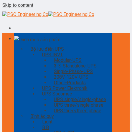
Skip to content
Danh mục sản phẩm
Bộ lưu điện UPS
UPS INVT
Modular-UPS
3-3-Standalone-UPS
Single-Phase-UPS
208V-120V-UPS
Other-Products
UPS Power Elektronik
UPS Socomec
UPS single/single-phase
UPS three/single phase
UPS three/three phase
Bình ắc quy
Light
B.B