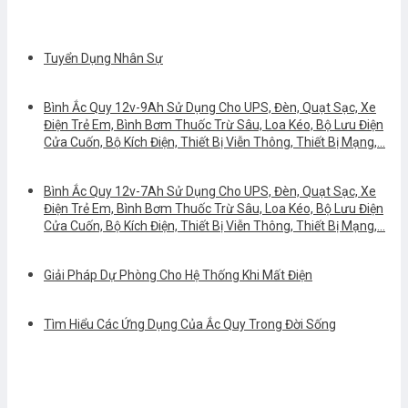
Tuyển Dụng Nhân Sự
Bình Ắc Quy 12v-9Ah Sử Dụng Cho UPS, Đèn, Quạt Sạc, Xe
Điện Trẻ Em, Bình Bơm Thuốc Trừ Sâu, Loa Kéo, Bộ Lưu Điện
Cửa Cuốn, Bộ Kích Điện, Thiết Bị Viễn Thông, Thiết Bị Mạng,…
Bình Ắc Quy 12v-7Ah Sử Dụng Cho UPS, Đèn, Quạt Sạc, Xe
Điện Trẻ Em, Bình Bơm Thuốc Trừ Sâu, Loa Kéo, Bộ Lưu Điện
Cửa Cuốn, Bộ Kích Điện, Thiết Bị Viễn Thông, Thiết Bị Mạng,…
Giải Pháp Dự Phòng Cho Hệ Thống Khi Mất Điện
Tìm Hiểu Các Ứng Dụng Của Ắc Quy Trong Đời Sống