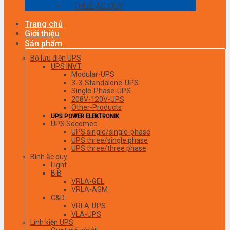
THUÊ ẮC QUY
Trang chủ
Giới thiệu
Sản phẩm
Bộ lưu điện UPS
UPS INVT
Modular-UPS
3-3-Standalone-UPS
Single-Phase-UPS
208V-120V-UPS
Other-Products
UPS POWER ELEKTRONIK
UPS Socomec
UPS single/single-phase
UPS three/single phase
UPS three/three phase
Bình ắc quy
Light
B.B
VRLA-GEL
VRLA-AGM
C&D
VRLA-UPS
VLA-UPS
Linh kiện UPS