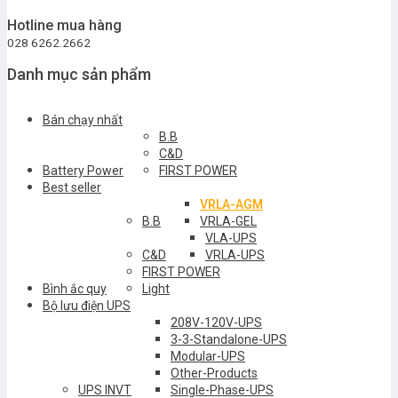
Hotline mua hàng
028 6262.2662
Danh mục sản phẩm
Bán chạy nhất
B.B
C&D
Battery Power
FIRST POWER
Best seller
VRLA-AGM
B.B
VRLA-GEL
VLA-UPS
C&D
VRLA-UPS
FIRST POWER
Bình ắc quy
Light
Bộ lưu điện UPS
208V-120V-UPS
3-3-Standalone-UPS
Modular-UPS
Other-Products
UPS INVT
Single-Phase-UPS