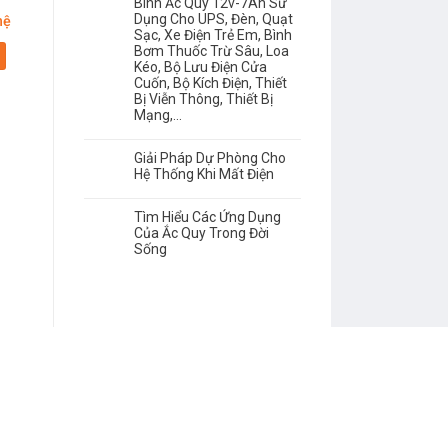
Bình Ắc Quy 12v-7Ah Sử
Dụng Cho UPS, Đèn, Quạt
hệ
Giá: Liên hệ
Giá: Liên hệ
Sạc, Xe Điện Trẻ Em, Bình
Bơm Thuốc Trừ Sâu, Loa
Chi tiết
Chi tiết
Kéo, Bộ Lưu Điện Cửa
Cuốn, Bộ Kích Điện, Thiết
Bị Viễn Thông, Thiết Bị
Mạng,…
Giải Pháp Dự Phòng Cho
Hệ Thống Khi Mất Điện
Tìm Hiểu Các Ứng Dụng
Của Ắc Quy Trong Đời
Sống