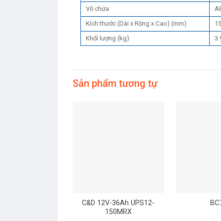
Vỏ chứa
A
Kích thước (Dài x Rộng x Cao) (mm)
15
Khối lượng (kg)
3.
Sản phẩm tương tự
C&D 12V-36Ah UPS12-
BC
150MRX