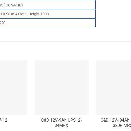
BS( UL 94-HB)
1 × 98 ×94 (Total Height 100 )
940
7-12
C&D 12V-9Ah UPS12-
C&D 12V- 84Ah
34MRX
320R MR