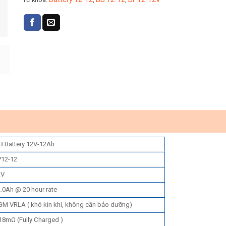
B Battery 12V-12Ah
P12-12
2V
.0Ah @ 20 hour rate
M VRLA ( khô kín khí, không cần bảo dưỡng)
18mΩ (Fully Charged )