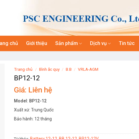
rang chủ
Giới thiệu
Sản phẩm
Dịch vụ
Tin tức
Trang chủ
/
Bình ắc quy
/
B.B
/
VRLA-AGM
BP12-12
Giá: Liên hệ
Model: BP12-12
Xuất xứ: Trung Quốc
Bảo hành: 12 tháng
Battery 12-12
BB 12-12
BP12-12V
Từ khóa:
,
,