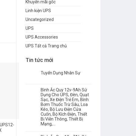
Khuyến mãi gốc
Linh kiện UPS
Uncategorized
UPS
UPS Accessories
UPS Tất cả Trang chủ
Tin tức mới
Tuyển Dụng Nhân Sự
Bình Ắc Quy 12v-9Ah Sử
Dụng Cho UPS, Đèn, Quạt
Sạc, Xe Điện Trẻ Em, Bình
Bơm Thuốc Trừ Sâu, Loa
Kéo, Bộ Lưu Điện Cửa
Cuốn, Bộ Kích Điện, Thiết
Bị Viễn Thông, Thiết Bị
Mạng,…
 UPS12-
BC120-12
BC28-12
X