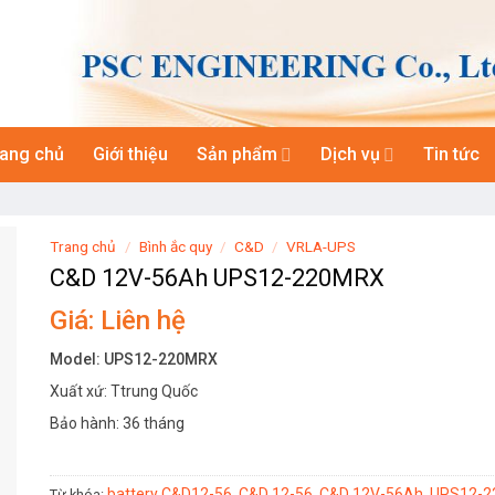
rang chủ
Giới thiệu
Sản phẩm
Dịch vụ
Tin tức
Trang chủ
/
Bình ắc quy
/
C&D
/
VRLA-UPS
C&D 12V-56Ah UPS12-220MRX
Giá: Liên hệ
Model: UPS12-220MRX
Xuất xứ: Ttrung Quốc
Bảo hành: 36 tháng
battery C&D12-56
C&D 12-56
C&D 12V-56Ah
UPS12-
Từ khóa:
,
,
,