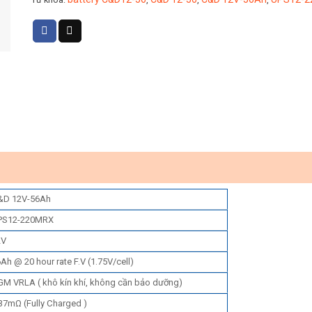
&D 12V-56Ah
PS12-220MRX
2V
Ah @ 20 hour rate F.V (1.75V/cell)
M VRLA ( khô kín khí, không cần bảo dưỡng)
37mΩ (Fully Charged )