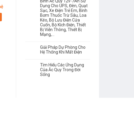
Bình Ắc Quy 12v-7Ah Sử
Dụng Cho UPS, Đèn, Quạt
hệ
Giá: Liên hệ
Giá: Liên hệ
Sạc, Xe Điện Trẻ Em, Bình
Bơm Thuốc Trừ Sâu, Loa
Chi tiết
Chi tiết
Kéo, Bộ Lưu Điện Cửa
Cuốn, Bộ Kích Điện, Thiết
Bị Viễn Thông, Thiết Bị
Mạng,…
Giải Pháp Dự Phòng Cho
Hệ Thống Khi Mất Điện
Tìm Hiểu Các Ứng Dụng
Của Ắc Quy Trong Đời
Sống