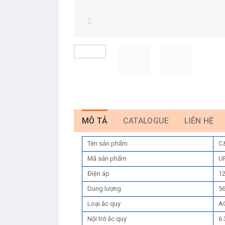
MÔ TẢ
CATALOGUE
LIÊN HỆ
Tên sản phẩm
C
Mã sản phẩm
U
Điện áp
1
Dung lượng
56
Loại ắc quy
AG
Nội trở ắc quy
6.