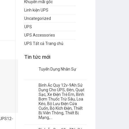
Khuyến mãi gốc
Linh kiện UPS
Uncategorized
UPS
UPS Accessories
UPS Tất cả Trang chủ
Tin tức mới
Tuyển Dụng Nhân Sự
Bình Ắc Quy 12v-9Ah Sử
Dụng Cho UPS, Đèn, Quạt
Sạc, Xe Điện Trẻ Em, Bình
Bơm Thuốc Trừ Sâu, Loa
Kéo, Bộ Lưu Điện Cửa
Cuốn, Bộ Kích Điện, Thiết
Bị Viễn Thông, Thiết Bị
Mạng,…
UPS12-
C&D 12V-121Ah UPS12-
BP26-12
440MRX