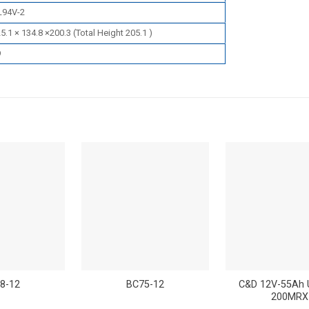
L94V-2
5.1 × 134.8 ×200.3 (Total Height 205.1 )
9
8-12
BC75-12
C&D 12V-55Ah 
200MRX