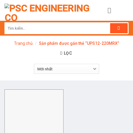
Skip
to
content
Tìm
kiếm:
Trang chủ
/
Sản phẩm được gắn thẻ “UPS12-220MRX”
LỌC