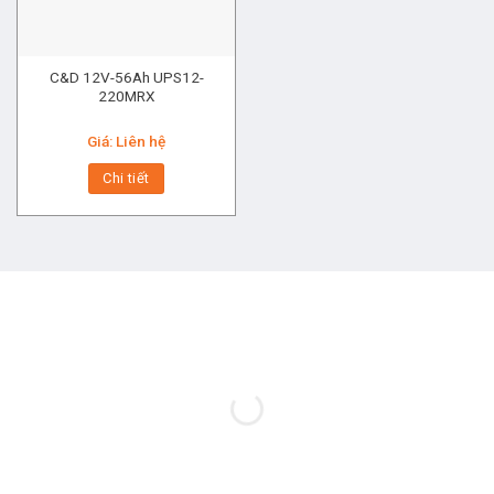
C&D 12V-56Ah UPS12-
220MRX
Giá: Liên hệ
Chi tiết