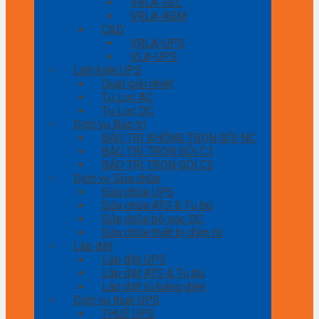
VRLA-GEL
VRLA-AGM
C&D
VRLA-UPS
VLA-UPS
Linh kiện UPS
Quạt giải nhiệt
Tụ Lọc AC
Tụ Lọc DC
Dịch vụ Bảo trì
BẢO TRÌ KHÔNG TRỌN GÓI NC
BẢO TRÌ TRỌN GÓI C1
BẢO TRÌ TRỌN GÓI C2
Dịch vụ Sửa chữa
Sửa chữa UPS
Sửa chữa ATS & Tụ bù
Sửa chữa bộ sạc DC
Sửa chữa thiết bị điện tử
Lắp đặt
Lắp đặt UPS
Lắp đặt ATS & Tụ bù
Lắp đặt tủ bảng điện
Dịch vụ thuê UPS
THUÊ UPS