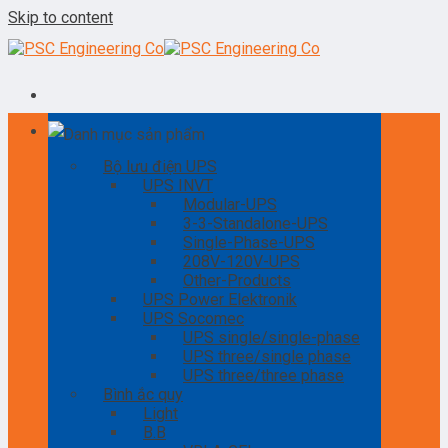
Skip to content
Danh mục sản phẩm
Bộ lưu điện UPS
UPS INVT
Modular-UPS
3-3-Standalone-UPS
Single-Phase-UPS
208V-120V-UPS
Other-Products
UPS Power Elektronik
UPS Socomec
UPS single/single-phase
UPS three/single phase
UPS three/three phase
Bình ắc quy
Light
B.B