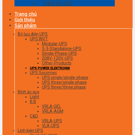
THUÊ ẮC QUY
Trang chủ
Giới thiệu
Sản phẩm
Bộ lưu điện UPS
UPS INVT
Modular-UPS
3-3-Standalone-UPS
Single-Phase-UPS
208V-120V-UPS
Other-Products
UPS POWER ELEKTRONIK
UPS Socomec
UPS single/single-phase
UPS three/single phase
UPS three/three phase
Bình ắc quy
Light
B.B
VRLA-GEL
VRLA-AGM
C&D
VRLA-UPS
VLA-UPS
Linh kiện UPS