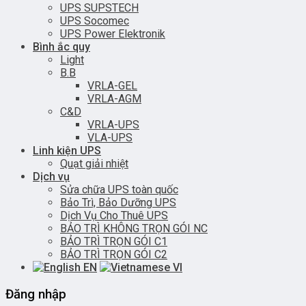
UPS SUPSTECH
UPS Socomec
UPS Power Elektronik
Bình ắc quy
Light
B.B
VRLA-GEL
VRLA-AGM
C&D
VRLA-UPS
VLA-UPS
Linh kiện UPS
Quạt giải nhiệt
Dịch vụ
Sửa chữa UPS toàn quốc
Bảo Trì, Bảo Dưỡng UPS
Dịch Vụ Cho Thuê UPS
BẢO TRÌ KHÔNG TRỌN GÓI NC
BẢO TRÌ TRỌN GÓI C1
BẢO TRÌ TRỌN GÓI C2
EN
VI
Đăng nhập