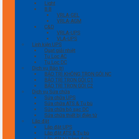
Light
B.B
VRLA-GEL
VRLA-AGM
C&D
VRLA-UPS
VLA-UPS
Linh kiện UPS
Quạt giải nhiệt
Tụ Lọc AC
Tụ Lọc DC
Dịch vụ Bảo trì
BẢO TRÌ KHÔNG TRỌN GÓI NC
BẢO TRÌ TRỌN GÓI C1
BẢO TRÌ TRỌN GÓI C2
Dịch vụ Sửa chữa
Sửa chữa UPS
Sửa chữa ATS & Tụ bù
Sửa chữa bộ sạc DC
Sửa chữa thiết bị điện tử
Lắp đặt
Lắp đặt UPS
Lắp đặt ATS & Tụ bù
Lắp đặt tủ bảng điện