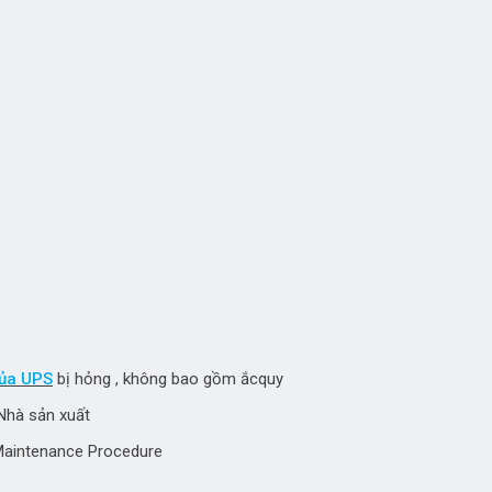
của UPS
bị hỏng , không bao gồm ắcquy
 Nhà sản xuất
Maintenance Procedure