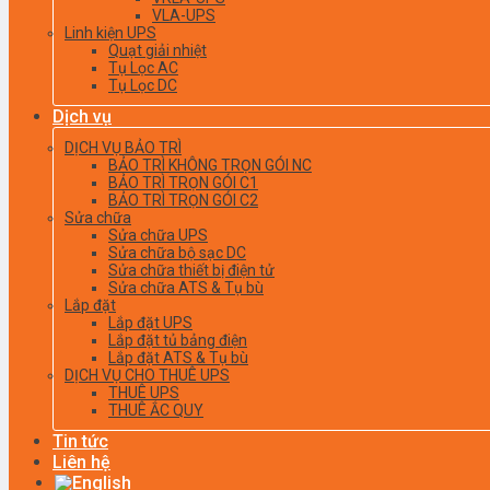
VLA-UPS
Linh kiện UPS
Quạt giải nhiệt
Tụ Lọc AC
Tụ Lọc DC
Dịch vụ
DỊCH VỤ BẢO TRÌ
BẢO TRÌ KHÔNG TRỌN GÓI NC
BẢO TRÌ TRỌN GÓI C1
BẢO TRÌ TRỌN GÓI C2
Sửa chữa
Sửa chữa UPS
Sửa chữa bộ sạc DC
Sửa chữa thiết bị điện tử
Sửa chữa ATS & Tụ bù
Lắp đặt
Lắp đặt UPS
Lắp đặt tủ bảng điện
Lắp đặt ATS & Tụ bù
DỊCH VỤ CHO THUÊ UPS
THUÊ UPS
THUÊ ẮC QUY
Tin tức
Liên hệ