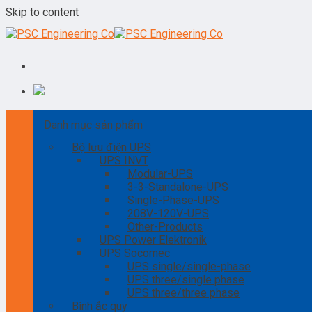
Skip to content
Danh mục sản phẩm
Bộ lưu điện UPS
UPS INVT
Modular-UPS
3-3-Standalone-UPS
Single-Phase-UPS
208V-120V-UPS
Other-Products
UPS Power Elektronik
UPS Socomec
UPS single/single-phase
UPS three/single phase
UPS three/three phase
Bình ắc quy