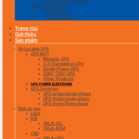
Dịch vụ thuê UPS
THUÊ UPS
THUÊ ẮC QUY
Trang chủ
Giới thiệu
Sản phẩm
Bộ lưu điện UPS
UPS INVT
Modular-UPS
3-3-Standalone-UPS
Single-Phase-UPS
208V-120V-UPS
Other-Products
UPS POWER ELEKTRONIK
UPS Socomec
UPS single/single-phase
UPS three/single phase
UPS three/three phase
Bình ắc quy
Light
B.B
VRLA-GEL
VRLA-AGM
C&D
VRLA-UPS