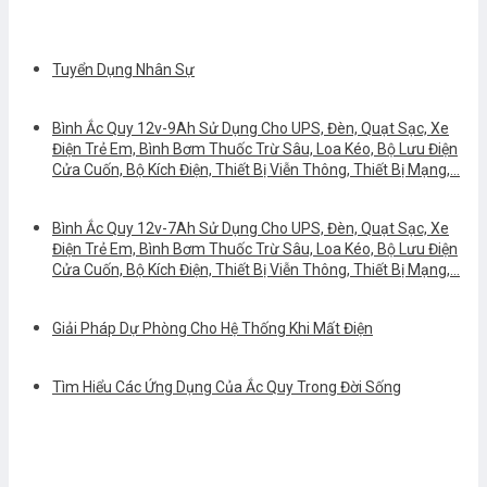
Tuyển Dụng Nhân Sự
Bình Ắc Quy 12v-9Ah Sử Dụng Cho UPS, Đèn, Quạt Sạc, Xe
Điện Trẻ Em, Bình Bơm Thuốc Trừ Sâu, Loa Kéo, Bộ Lưu Điện
Cửa Cuốn, Bộ Kích Điện, Thiết Bị Viễn Thông, Thiết Bị Mạng,…
Bình Ắc Quy 12v-7Ah Sử Dụng Cho UPS, Đèn, Quạt Sạc, Xe
Điện Trẻ Em, Bình Bơm Thuốc Trừ Sâu, Loa Kéo, Bộ Lưu Điện
Cửa Cuốn, Bộ Kích Điện, Thiết Bị Viễn Thông, Thiết Bị Mạng,…
Giải Pháp Dự Phòng Cho Hệ Thống Khi Mất Điện
Tìm Hiểu Các Ứng Dụng Của Ắc Quy Trong Đời Sống