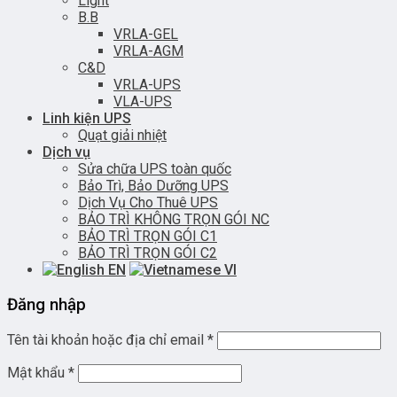
Light
B.B
VRLA-GEL
VRLA-AGM
C&D
VRLA-UPS
VLA-UPS
Linh kiện UPS
Quạt giải nhiệt
Dịch vụ
Sửa chữa UPS toàn quốc
Bảo Trì, Bảo Dưỡng UPS
Dịch Vụ Cho Thuê UPS
BẢO TRÌ KHÔNG TRỌN GÓI NC
BẢO TRÌ TRỌN GÓI C1
BẢO TRÌ TRỌN GÓI C2
EN
VI
Đăng nhập
Tên tài khoản hoặc địa chỉ email
*
Mật khẩu
*