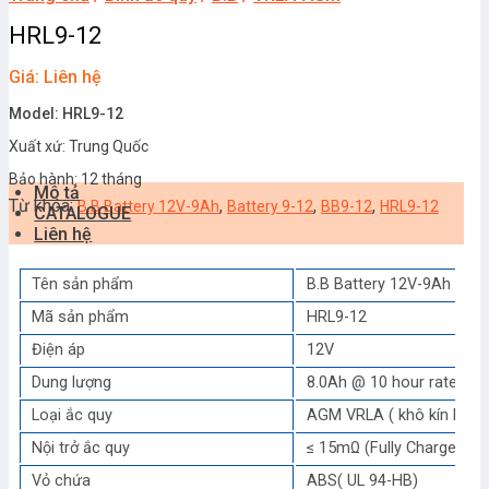
HRL9-12
Giá: Liên hệ
Model: HRL9-12
Xuất xứ: Trung Quốc
Bảo hành: 12 tháng
Mô tả
Từ khóa:
,
,
,
B.B Battery 12V-9Ah
Battery 9-12
BB9-12
HRL9-12
CATALOGUE
Liên hệ
Tên sản phẩm
B.B Battery 12V-9Ah
Mã sản phẩm
HRL9-12
Điện áp
12V
Dung lượng
8.0Ah @ 10 hour rate F.V 
Loại ắc quy
AGM VRLA ( khô kín khí,
Nội trở ắc quy
≤ 15mΩ (Fully Charged )
Vỏ chứa
ABS( UL 94-HB)