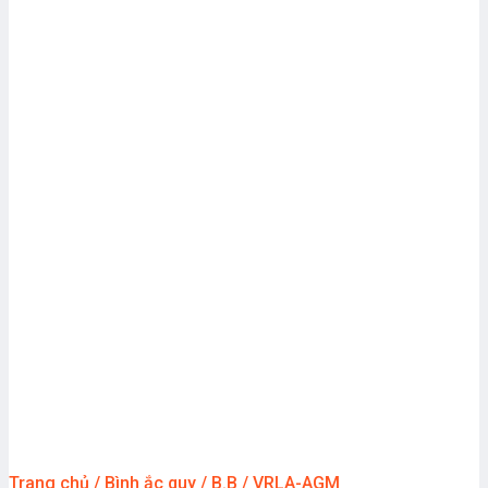
Trang chủ
/
Bình ắc quy
/
B.B
/
VRLA-AGM