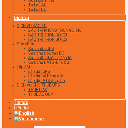
Quạt giải nhiệt
Tụ Lọc AC
Tụ Lọc DC
Dịch vụ
DỊCH VỤ BẢO TRÌ
BẢO TRÌ KHÔNG TRỌN GÓI NC
BẢO TRÌ TRỌN GÓI C1
BẢO TRÌ TRỌN GÓI C2
Sửa chữa
Sửa chữa UPS
Sửa chữa bộ sạc DC
Sửa chữa thiết bị điện tử
Sửa chữa ATS & Tụ bù
Lắp đặt
Lắp đặt UPS
Lắp đặt tủ bảng điện
Lắp đặt ATS & Tụ bù
DỊCH VỤ CHO THUÊ UPS
THUÊ UPS
THUÊ ẮC QUY
Tin tức
Liên hệ