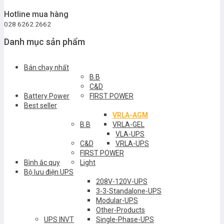
Hotline mua hàng
028 6262.2662
Danh mục sản phẩm
Bán chạy nhất
B.B
C&D
Battery Power
FIRST POWER
Best seller
VRLA-AGM
B.B
VRLA-GEL
VLA-UPS
C&D
VRLA-UPS
FIRST POWER
Bình ắc quy
Light
Bộ lưu điện UPS
208V-120V-UPS
3-3-Standalone-UPS
Modular-UPS
Other-Products
UPS INVT
Single-Phase-UPS