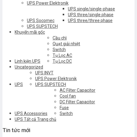
UPS Power Elektronik
UPS single/single-phase
UPS three/single phase
UPS Socomec
UPS three/three phase
UPS SUPSTECH
Khuyến mãi gốc
Cầu chì
Quạt giải nhiệt
Switch
Tụ Lọc AC
Linh kiện UPS
Tụ Lọc DC
Uncategorized
UPS INVT
UPS Power Elektronik
UPS
UPS SUPSTECH
AC Filter Capacitor
Cool fan
DC Filter Capacitor
Fuse
UPS Accessories
Switch
UPS Tất cả Trang chủ
Tin tức mới