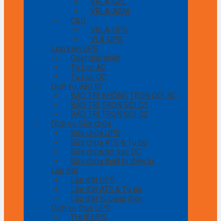
VRLA-GEL
VRLA-AGM
C&D
VRLA-UPS
VLA-UPS
Linh kiện UPS
Quạt giải nhiệt
Tụ Lọc AC
Tụ Lọc DC
Dịch vụ Bảo trì
BẢO TRÌ KHÔNG TRỌN GÓI NC
BẢO TRÌ TRỌN GÓI C1
BẢO TRÌ TRỌN GÓI C2
Dịch vụ Sửa chữa
Sửa chữa UPS
Sửa chữa ATS & Tụ bù
Sửa chữa bộ sạc DC
Sửa chữa thiết bị điện tử
Lắp đặt
Lắp đặt UPS
Lắp đặt ATS & Tụ bù
Lắp đặt tủ bảng điện
Dịch vụ thuê UPS
THUÊ UPS