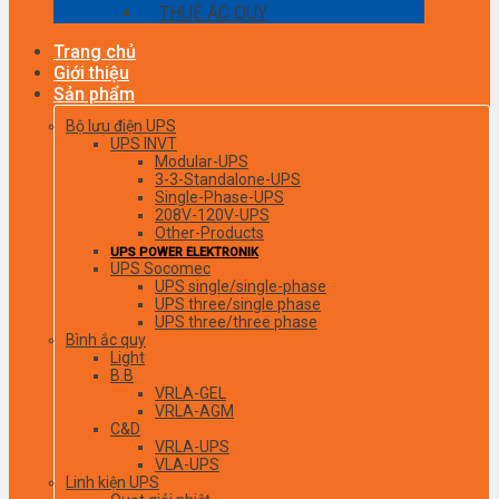
THUÊ ẮC QUY
Trang chủ
Giới thiệu
Sản phẩm
Bộ lưu điện UPS
UPS INVT
Modular-UPS
3-3-Standalone-UPS
Single-Phase-UPS
208V-120V-UPS
Other-Products
UPS POWER ELEKTRONIK
UPS Socomec
UPS single/single-phase
UPS three/single phase
UPS three/three phase
Bình ắc quy
Light
B.B
VRLA-GEL
VRLA-AGM
C&D
VRLA-UPS
VLA-UPS
Linh kiện UPS