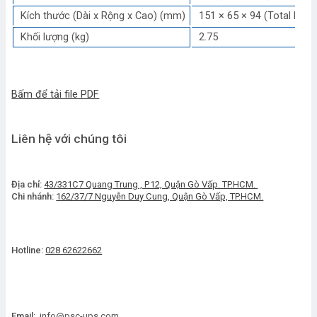
Kích thước (Dài x Rộng x Cao) (mm)
151 × 65 × 94 (Total Heig
Khối lượng (kg)
2.75
Bấm để tải file PDF
Liên hệ với chúng tôi
Địa chỉ:
43/331C7 Quang Trung , P.12, Quận Gò Vấp. TP.HCM.
Chi nhánh:
162/37/7 Nguyễn Duy Cung, Quận Gò Vấp, TP.HCM.
Hotline:
028 62622662
Email:
info@psc-ups.com