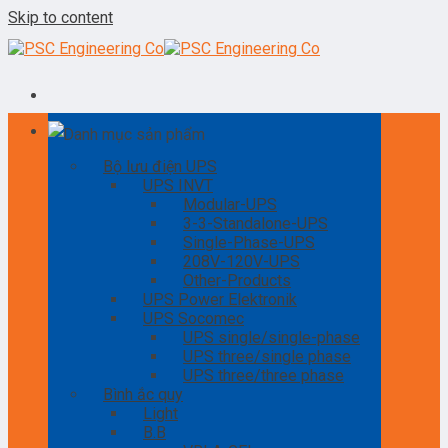
Skip to content
Danh mục sản phẩm
Bộ lưu điện UPS
UPS INVT
Modular-UPS
3-3-Standalone-UPS
Single-Phase-UPS
208V-120V-UPS
Other-Products
UPS Power Elektronik
UPS Socomec
UPS single/single-phase
UPS three/single phase
UPS three/three phase
Bình ắc quy
Light
B.B