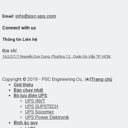
info@psc-ups.com
Email:
Connect with us
Thông tin Liên hệ
Địa chỉ
162/37/7 Nguyễn Duy Cung, Phường 12, Quận Gò Vấp,TP. HCM.
Copyright © 2019 - PSC Engineering Co,. Ltd
Trang chủ
Giới thiệu
Bán chạy nhất
Bộ lưu điện UPS
UPS INVT
UPS SUPSTECH
UPS Socomec
UPS Power Elektronik
Bình ắc quy