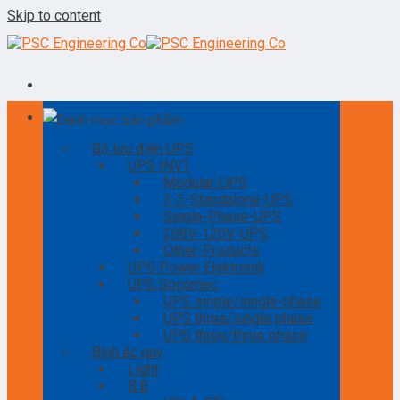
Skip to content
Danh mục sản phẩm
Bộ lưu điện UPS
UPS INVT
Modular-UPS
3-3-Standalone-UPS
Single-Phase-UPS
208V-120V-UPS
Other-Products
UPS Power Elektronik
UPS Socomec
UPS single/single-phase
UPS three/single phase
UPS three/three phase
Bình ắc quy
Light
B.B