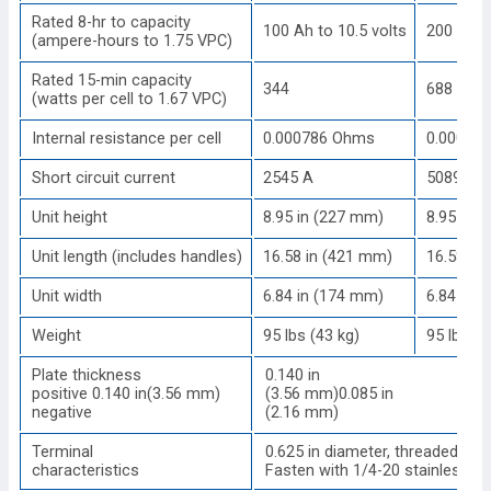
Rated 8-hr to capacity
100 Ah to 10.5 volts
200 Ah t
(ampere-hours to 1.75 VPC)
Rated 15-min capacity
344
688
(watts per cell to 1.67 VPC)
Internal resistance per cell
0.000786 Ohms
0.00039
Short circuit current
2545 A
5089 A
Unit height
8.95 in (227 mm)
8.95 in 
Unit length (includes handles)
16.58 in (421 mm)
16.58 in
Unit width
6.84 in (174 mm)
6.84 in 
Weight
95 lbs (43 kg)
95 lbs (4
Plate thickness
0.140 in
positive 0.140 in(3.56 mm)
(3.56 mm)0.085 in
negative
(2.16 mm)
Terminal
0.625 in diameter, threaded copp
characteristics
Fasten with 1/4-20 stainless st