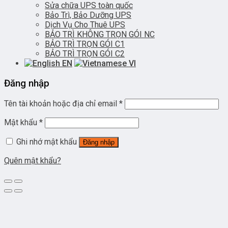
Sửa chữa UPS toàn quốc
Bảo Trì, Bảo Dưỡng UPS
Dịch Vụ Cho Thuê UPS
BẢO TRÌ KHÔNG TRỌN GÓI NC
BẢO TRÌ TRỌN GÓI C1
BẢO TRÌ TRỌN GÓI C2
EN
VI
Đăng nhập
Tên tài khoản hoặc địa chỉ email
*
Mật khẩu
*
Ghi nhớ mật khẩu
Đăng nhập
Quên mật khẩu?