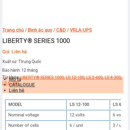
Trang chủ
/
Bình ắc quy
/
C&D
/
VRLA-UPS
LIBERTY® SERIES 1000
Giá: Liên hệ
Xuất xứ: Ttrung Quốc
Bảo hành: 12 tháng
Từ khóa:
,
,
,
,
LIBERTY® SERIES 1000
LS 12-100
LS 2-600
LS 4-300
Mô tả
LS 6-200
CATALOGUE
Liên hệ
MODEL
LS 12-100
LS 6-20
Nominal voltage
12 volts
6 volts
Number of cells
6 / unit
3 / unit