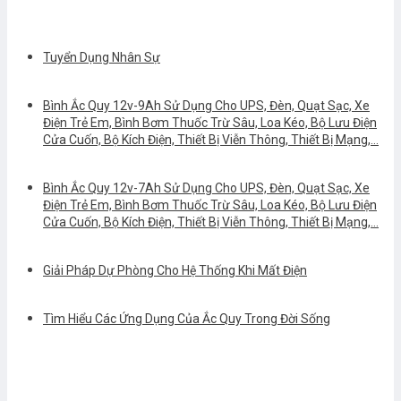
Tuyển Dụng Nhân Sự
Bình Ắc Quy 12v-9Ah Sử Dụng Cho UPS, Đèn, Quạt Sạc, Xe
Điện Trẻ Em, Bình Bơm Thuốc Trừ Sâu, Loa Kéo, Bộ Lưu Điện
Cửa Cuốn, Bộ Kích Điện, Thiết Bị Viễn Thông, Thiết Bị Mạng,…
Bình Ắc Quy 12v-7Ah Sử Dụng Cho UPS, Đèn, Quạt Sạc, Xe
Điện Trẻ Em, Bình Bơm Thuốc Trừ Sâu, Loa Kéo, Bộ Lưu Điện
Cửa Cuốn, Bộ Kích Điện, Thiết Bị Viễn Thông, Thiết Bị Mạng,…
Giải Pháp Dự Phòng Cho Hệ Thống Khi Mất Điện
Tìm Hiểu Các Ứng Dụng Của Ắc Quy Trong Đời Sống