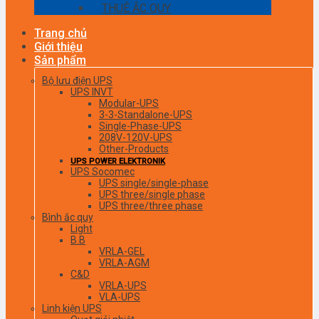
THUÊ ẮC QUY
Trang chủ
Giới thiệu
Sản phẩm
Bộ lưu điện UPS
UPS INVT
Modular-UPS
3-3-Standalone-UPS
Single-Phase-UPS
208V-120V-UPS
Other-Products
UPS POWER ELEKTRONIK
UPS Socomec
UPS single/single-phase
UPS three/single phase
UPS three/three phase
Bình ắc quy
Light
B.B
VRLA-GEL
VRLA-AGM
C&D
VRLA-UPS
VLA-UPS
Linh kiện UPS