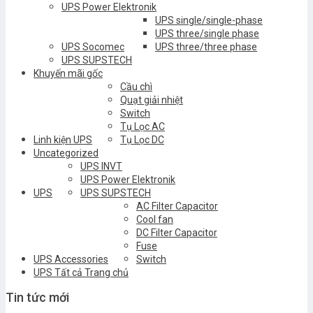
UPS Power Elektronik
UPS single/single-phase
UPS three/single phase
UPS Socomec
UPS three/three phase
UPS SUPSTECH
Khuyến mãi gốc
Cầu chì
Quạt giải nhiệt
Switch
Tụ Lọc AC
Linh kiện UPS
Tụ Lọc DC
Uncategorized
UPS INVT
UPS Power Elektronik
UPS
UPS SUPSTECH
AC Filter Capacitor
Cool fan
DC Filter Capacitor
Fuse
UPS Accessories
Switch
UPS Tất cả Trang chủ
Tin tức mới