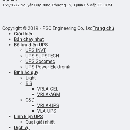
162/37/7 Nguyễn Duy Cung, Phường 12, Quận Gò Vấp,TP. HCM.
Copyright © 2019 - PSC Engineering Co,. Ltd
Trang chủ
Giới thiệu
Bán chạy nhất
Bộ lưu điện UPS
UPS INVT
UPS SUPSTECH
UPS Socomec
UPS Power Elektronik
Bình ắc quy
Light
B.B
VRLA-GEL
VRLA-AGM
C&D
VRLA-UPS
VLA-UPS
Linh kiện UPS
Quạt giải nhiệt
Dịch vụ