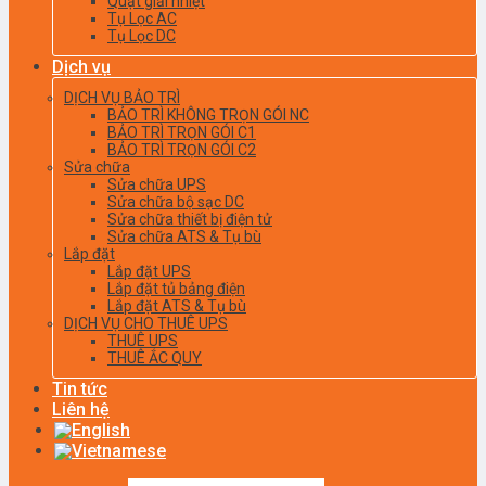
Quạt giải nhiệt
Tụ Lọc AC
Tụ Lọc DC
Dịch vụ
DỊCH VỤ BẢO TRÌ
BẢO TRÌ KHÔNG TRỌN GÓI NC
BẢO TRÌ TRỌN GÓI C1
BẢO TRÌ TRỌN GÓI C2
Sửa chữa
Sửa chữa UPS
Sửa chữa bộ sạc DC
Sửa chữa thiết bị điện tử
Sửa chữa ATS & Tụ bù
Lắp đặt
Lắp đặt UPS
Lắp đặt tủ bảng điện
Lắp đặt ATS & Tụ bù
DỊCH VỤ CHO THUÊ UPS
THUÊ UPS
THUÊ ẮC QUY
Tin tức
Liên hệ