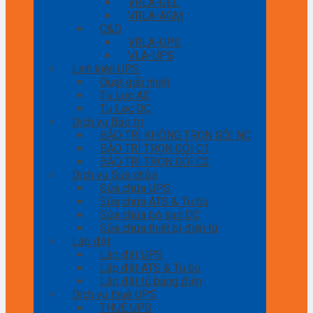
VRLA-GEL
VRLA-AGM
C&D
VRLA-UPS
VLA-UPS
Linh kiện UPS
Quạt giải nhiệt
Tụ Lọc AC
Tụ Lọc DC
Dịch vụ Bảo trì
BẢO TRÌ KHÔNG TRỌN GÓI NC
BẢO TRÌ TRỌN GÓI C1
BẢO TRÌ TRỌN GÓI C2
Dịch vụ Sửa chữa
Sửa chữa UPS
Sửa chữa ATS & Tụ bù
Sửa chữa bộ sạc DC
Sửa chữa thiết bị điện tử
Lắp đặt
Lắp đặt UPS
Lắp đặt ATS & Tụ bù
Lắp đặt tủ bảng điện
Dịch vụ thuê UPS
THUÊ UPS