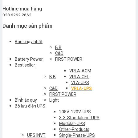
Hotline mua hàng
028 6262.2662
Danh mục sản phẩm
Bán chạy nhất
B.B
C&D
Battery Power
FIRST POWER
Best seller
VRLA-AGM
B.B
VRLA-GEL
VLA-UPS
C&D
VRLA-UPS
FIRST POWER
Bình ắc quy
Light
Bộ lưu điện UPS
208V-120V-UPS
3-3-Standalone-UPS
Modular-UPS
Other-Products
UPS INVT
Single-Phase-UPS