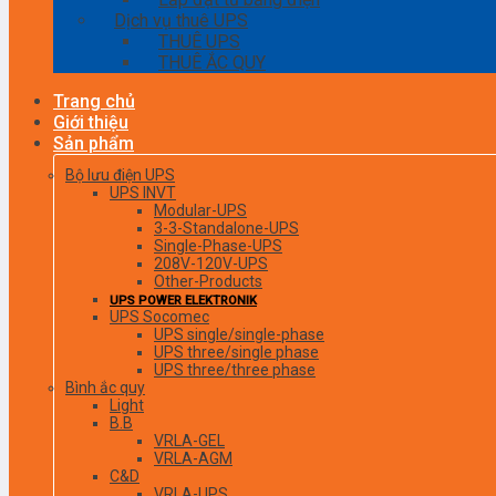
Dịch vụ thuê UPS
THUÊ UPS
THUÊ ẮC QUY
Trang chủ
Giới thiệu
Sản phẩm
Bộ lưu điện UPS
UPS INVT
Modular-UPS
3-3-Standalone-UPS
Single-Phase-UPS
208V-120V-UPS
Other-Products
UPS POWER ELEKTRONIK
UPS Socomec
UPS single/single-phase
UPS three/single phase
UPS three/three phase
Bình ắc quy
Light
B.B
VRLA-GEL
VRLA-AGM
C&D
VRLA-UPS