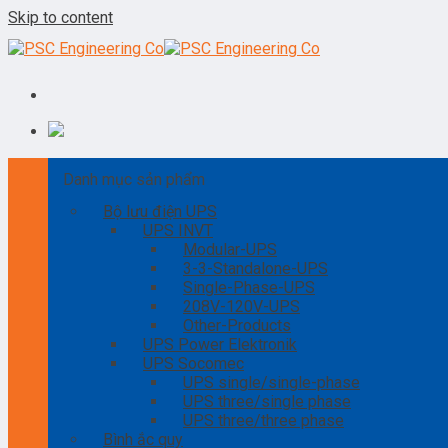
Skip to content
Danh mục sản phẩm
Bộ lưu điện UPS
UPS INVT
Modular-UPS
3-3-Standalone-UPS
Single-Phase-UPS
208V-120V-UPS
Other-Products
UPS Power Elektronik
UPS Socomec
UPS single/single-phase
UPS three/single phase
UPS three/three phase
Bình ắc quy