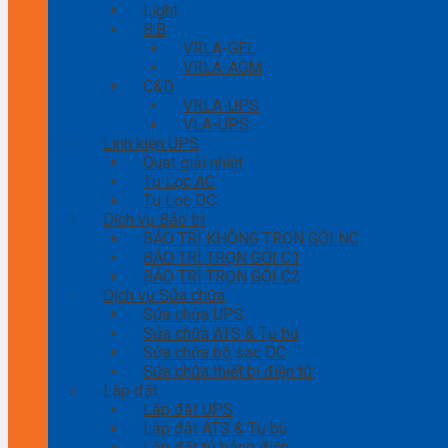
Light
B.B
VRLA-GEL
VRLA-AGM
C&D
VRLA-UPS
VLA-UPS
Linh kiện UPS
Quạt giải nhiệt
Tụ Lọc AC
Tụ Lọc DC
Dịch vụ Bảo trì
BẢO TRÌ KHÔNG TRỌN GÓI NC
BẢO TRÌ TRỌN GÓI C1
BẢO TRÌ TRỌN GÓI C2
Dịch vụ Sửa chữa
Sửa chữa UPS
Sửa chữa ATS & Tụ bù
Sửa chữa bộ sạc DC
Sửa chữa thiết bị điện tử
Lắp đặt
Lắp đặt UPS
Lắp đặt ATS & Tụ bù
Lắp đặt tủ bảng điện