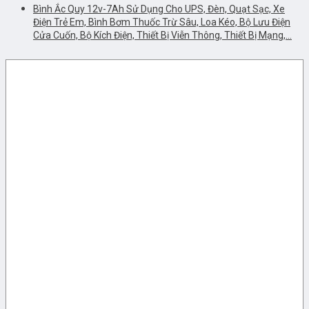
Bình Ắc Quy 12v-7Ah Sử Dụng Cho UPS, Đèn, Quạt Sạc, Xe
Điện Trẻ Em, Bình Bơm Thuốc Trừ Sâu, Loa Kéo, Bộ Lưu Điện
Cửa Cuốn, Bộ Kích Điện, Thiết Bị Viễn Thông, Thiết Bị Mạng,…