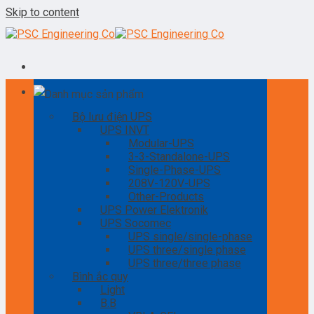
Skip to content
Danh mục sản phẩm
Bộ lưu điện UPS
UPS INVT
Modular-UPS
3-3-Standalone-UPS
Single-Phase-UPS
208V-120V-UPS
Other-Products
UPS Power Elektronik
UPS Socomec
UPS single/single-phase
UPS three/single phase
UPS three/three phase
Bình ắc quy
Light
B.B