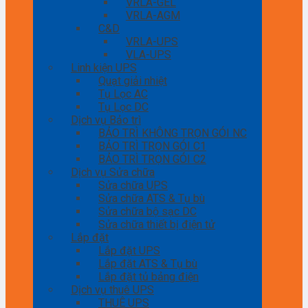
VRLA-GEL
VRLA-AGM
C&D
VRLA-UPS
VLA-UPS
Linh kiện UPS
Quạt giải nhiệt
Tụ Lọc AC
Tụ Lọc DC
Dịch vụ Bảo trì
BẢO TRÌ KHÔNG TRỌN GÓI NC
BẢO TRÌ TRỌN GÓI C1
BẢO TRÌ TRỌN GÓI C2
Dịch vụ Sửa chữa
Sửa chữa UPS
Sửa chữa ATS & Tụ bù
Sửa chữa bộ sạc DC
Sửa chữa thiết bị điện tử
Lắp đặt
Lắp đặt UPS
Lắp đặt ATS & Tụ bù
Lắp đặt tủ bảng điện
Dịch vụ thuê UPS
THUÊ UPS