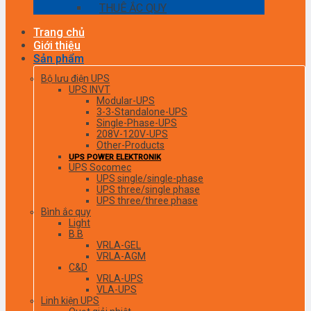
THUÊ ẮC QUY
Trang chủ
Giới thiệu
Sản phẩm
Bộ lưu điện UPS
UPS INVT
Modular-UPS
3-3-Standalone-UPS
Single-Phase-UPS
208V-120V-UPS
Other-Products
UPS POWER ELEKTRONIK
UPS Socomec
UPS single/single-phase
UPS three/single phase
UPS three/three phase
Bình ắc quy
Light
B.B
VRLA-GEL
VRLA-AGM
C&D
VRLA-UPS
VLA-UPS
Linh kiện UPS