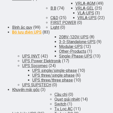
VRLA-AGM
(49)
B.B
(74)
VRLA-GEL
(25)
VLA-UPS
(3)
C&D
(25)
VRLA-UPS
(22)
FIRST POWER
(0)
Bình ắc quy
(99)
Light
(0)
Bộ lưu điện UPS
(83)
208V-120V-UPS
(8)
3-3-Standalone-UPS
(9)
Modular-UPS
(12)
Other-Products
(1)
UPS INVT
(42)
Single-Phase-UPS
(13)
UPS Power Elektronik
(17)
UPS Socomec
(24)
UPS single/single-phase
(10)
UPS three/single phase
(6)
UPS three/three phase
(10)
UPS SUPSTECH
(0)
Khuyến mãi gốc
(3)
Cầu chì
(0)
Quạt giải nhiệt
(14)
Switch
(1)
Tụ Lọc AC
(11)