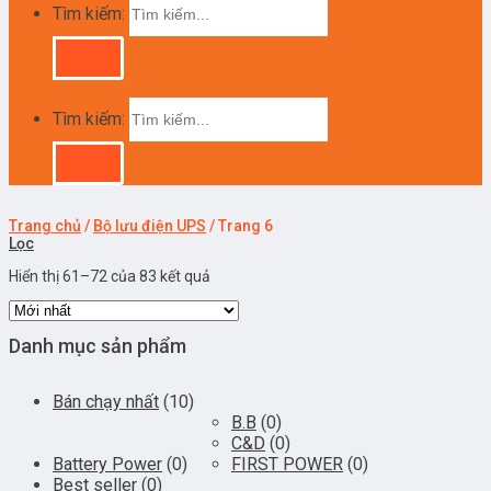
Tìm kiếm:
Tìm kiếm:
Trang chủ
/
Bộ lưu điện UPS
/
Trang 6
Lọc
Hiển thị 61–72 của 83 kết quả
Danh mục sản phẩm
Bán chạy nhất
(10)
B.B
(0)
C&D
(0)
Battery Power
(0)
FIRST POWER
(0)
Best seller
(0)