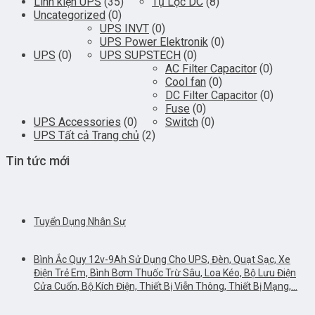
Linh kiện UPS
(35)
Tụ Lọc DC
(8)
Uncategorized
(0)
UPS INVT
(0)
UPS Power Elektronik
(0)
UPS
(0)
UPS SUPSTECH
(0)
AC Filter Capacitor
(0)
Cool fan
(0)
DC Filter Capacitor
(0)
Fuse
(0)
UPS Accessories
(0)
Switch
(0)
UPS Tất cả Trang chủ
(2)
Tin tức mới
Tuyển Dụng Nhân Sự
Bình Ắc Quy 12v-9Ah Sử Dụng Cho UPS, Đèn, Quạt Sạc, Xe
Điện Trẻ Em, Bình Bơm Thuốc Trừ Sâu, Loa Kéo, Bộ Lưu Điện
Cửa Cuốn, Bộ Kích Điện, Thiết Bị Viễn Thông, Thiết Bị Mạng,…