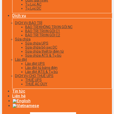
Quạt giải nhiệt
Tụ Lọc AC
Tụ Lọc DC
Dịch vụ
DỊCH VỤ BẢO TRÌ
BẢO TRÌ KHÔNG TRỌN GÓI NC
BẢO TRÌ TRỌN GÓI C1
BẢO TRÌ TRỌN GÓI C2
Sửa chữa
Sửa chữa UPS
Sửa chữa bộ sạc DC
Sửa chữa thiết bị điện tử
Sửa chữa ATS & Tụ bù
Lắp đặt
Lắp đặt UPS
Lắp đặt tủ bảng điện
Lắp đặt ATS & Tụ bù
DỊCH VỤ CHO THUÊ UPS
THUÊ UPS
THUÊ ẮC QUY
Tin tức
Liên hệ