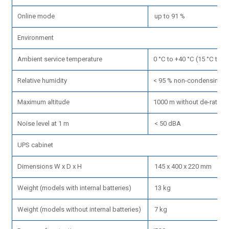
Online mode
up to 91 %
Environment
Ambient service temperature
0 °C to +40 °C (15 °C to 2
Relative humidity
< 95 % non-condensing
Maximum altitude
1000 m without de-rating
Noise level at 1 m
< 50 dBA
UPS cabinet
Dimensions W x D x H
145 x 400 x 220 mm
Weight (models with internal batteries)
13 kg
Weight (models without internal batteries)
7 kg