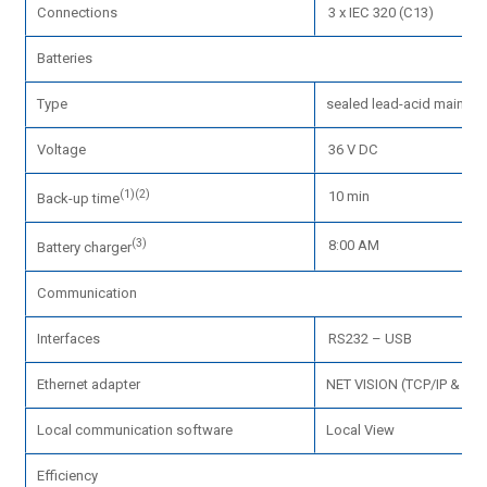
Connections
3 x IEC 320 (C13)
Batteries
Type
sealed lead-acid maintena
Voltage
36 V DC
(1)(2)
10 min
Back-up time
(3)
8:00 AM
Battery charger
Communication
Interfaces
RS232 – USB
Ethernet adapter
NET VISION (TCP/IP & SNM
Local communication software
Local View
Efficiency