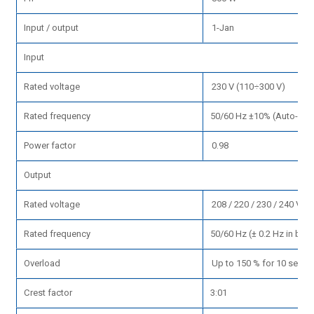
Input / output
1-Jan
Input
Rated voltage
230 V (110÷300 V)
Rated frequency
50/60 Hz ±10% (Auto-Sel
Power factor
0.98
Output
Rated voltage
208 / 220 / 230 / 240 V (±
Rated frequency
50/60 Hz (± 0.2 Hz in bat
Overload
Up to 150 % for 10 seco
Crest factor
3:01