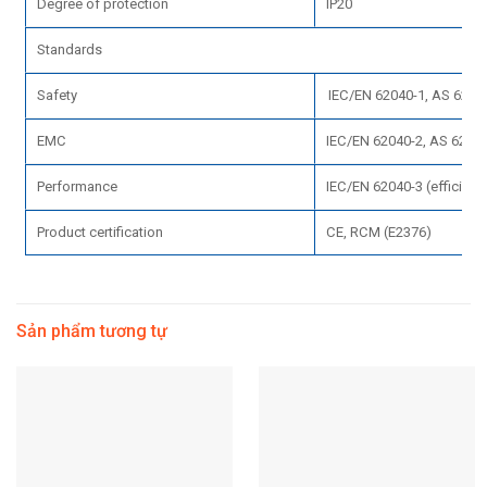
Degree of protection
IP20
Standards
Safety
IEC/EN 62040-1, AS 62040
EMC
IEC/EN 62040-2, AS 6204
Performance
IEC/EN 62040-3 (efficienc
Product certification
CE, RCM (E2376)
Sản phẩm tương tự