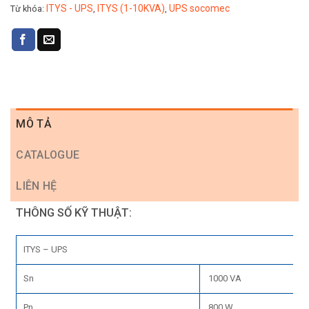
ITYS - UPS
ITYS (1-10KVA)
UPS socomec
Từ khóa:
,
,
MÔ TẢ
CATALOGUE
LIÊN HỆ
THÔNG SỐ KỸ THUẬT:
ITYS – UPS
Sn
1000 VA
Pn
800 W