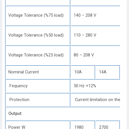
Voltage Tolerance (%75 load)
140 – 208 V
Voltage Tolerance (%50 load)
110 – 280 V
Voltage Tolerance (%25 load)
80 – 208 V
Nominal Current
10A
14A
22
Fequency
50 Hz +12%
Protection
Current limitation on the rect
Output
Power W
1980
2700
45