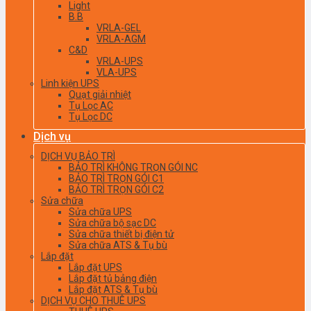
Light
B.B
VRLA-GEL
VRLA-AGM
C&D
VRLA-UPS
VLA-UPS
Linh kiện UPS
Quạt giải nhiệt
Tụ Lọc AC
Tụ Lọc DC
Dịch vụ
DỊCH VỤ BẢO TRÌ
BẢO TRÌ KHÔNG TRỌN GÓI NC
BẢO TRÌ TRỌN GÓI C1
BẢO TRÌ TRỌN GÓI C2
Sửa chữa
Sửa chữa UPS
Sửa chữa bộ sạc DC
Sửa chữa thiết bị điện tử
Sửa chữa ATS & Tụ bù
Lắp đặt
Lắp đặt UPS
Lắp đặt tủ bảng điện
Lắp đặt ATS & Tụ bù
DỊCH VỤ CHO THUÊ UPS