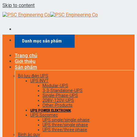
Skip to content
Danh mục sản phẩm
Trang chủ
Giới thiệu
Sản phẩm
Bộ lưu điện UPS
UPS INVT
Modular-UPS
3-3-Standalone-UPS
Single-Phase-UPS
208V-120V-UPS
Other-Products
UPS POWER ELEKTRONIK
UPS Socomec
UPS single/single-phase
UPS three/single phase
UPS three/three phase
Bình ắc quy