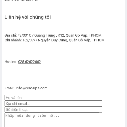
THD (at full non-linear load)
< %5
Liên hệ với chúng tôi
Crest Factor
3:01
Địa chỉ:
43/331C7 Quang Trung , P.12, Quận Gò Vấp. TP.HCM.
Chi nhánh:
162/37/7 Nguyễn Duy Cung, Quận Gò Vấp, TP.HCM.
Overload Protection
Bypass at 150% overload
Short Circuit Protection
Improved reliability with artif
Hotline:
028 62622662
Communication Interface
RS232
Email:
info@psc-ups.com
Free cont. relays outputs
Battery Low, Bypass, Output F
Battery
Number of Batteries
8
8
16