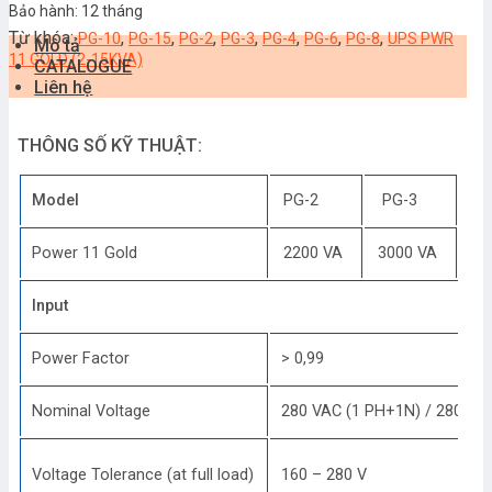
Bảo hành: 12 tháng
Từ khóa:
,
,
,
,
,
,
,
PG-10
PG-15
PG-2
PG-3
PG-4
PG-6
PG-8
UPS PWR
Mô tả
11 GOLD (2-15KVA)
CATALOGUE
Liên hệ
THÔNG SỐ KỸ THUẬT:
Model
PG-2
PG-3
P
Power 11 Gold
2200 VA
3000 VA
50
Input
Power Factor
> 0,99
Nominal Voltage
280 VAC (1 PH+1N) / 280 VAC
Voltage Tolerance (at full load)
160 – 280 V