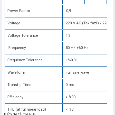
Power Factor
0,9
Voltage
220 V AC (Tek fazlı) / 220 V 
Voltage Tolerance
1%
Frequency
50 Hz +60 Hz.
Frequency Tolerance
+%0,01
Waveform
Full sine wave
Transfer Time
0 ms
Efficiency
> %93
THD (at full linear load)
< %3
Bấm để tải file PDF