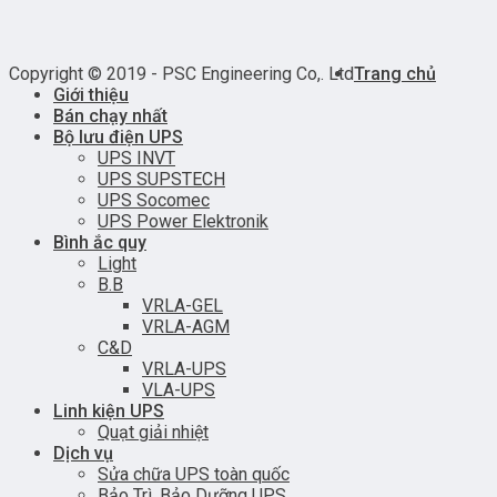
Copyright © 2019 - PSC Engineering Co,. Ltd
Trang chủ
Giới thiệu
Bán chạy nhất
Bộ lưu điện UPS
UPS INVT
UPS SUPSTECH
UPS Socomec
UPS Power Elektronik
Bình ắc quy
Light
B.B
VRLA-GEL
VRLA-AGM
C&D
VRLA-UPS
VLA-UPS
Linh kiện UPS
Quạt giải nhiệt
Dịch vụ
Sửa chữa UPS toàn quốc
Bảo Trì, Bảo Dưỡng UPS