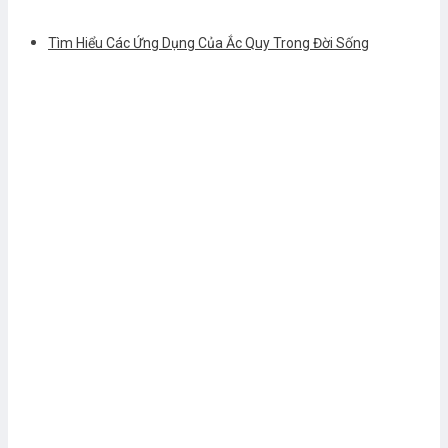
Tìm Hiểu Các Ứng Dụng Của Ắc Quy Trong Đời Sống