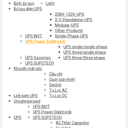
Bình ắc quy
Light
Bộ lưu điện UPS
208V-120V-UPS
3-3-Standalone-UPS
Modular-UPS
Other-Products
UPS INVT
Single-Phase-UPS
UPS Power Elektronik
UPS single/single-phase
UPS three/single phase
UPS Socomec
UPS three/three phase
UPS SUPSTECH
Khuyến mãi gốc
Cầu chì
Quạt giải nhiệt
Switch
Tụ Lọc AC
Linh kiện UPS
Tụ Lọc DC
Uncategorized
UPS INVT
UPS Power Elektronik
UPS
UPS SUPSTECH
AC Filter Capacitor