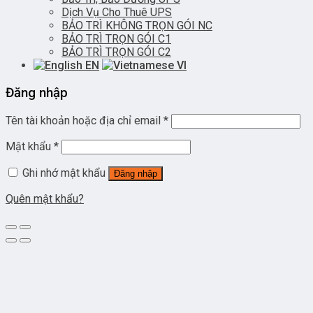
Dịch Vụ Cho Thuê UPS
BẢO TRÌ KHÔNG TRỌN GÓI NC
BẢO TRÌ TRỌN GÓI C1
BẢO TRÌ TRỌN GÓI C2
EN
VI
Đăng nhập
Tên tài khoản hoặc địa chỉ email
*
Mật khẩu
*
Ghi nhớ mật khẩu
Đăng nhập
Quên mật khẩu?