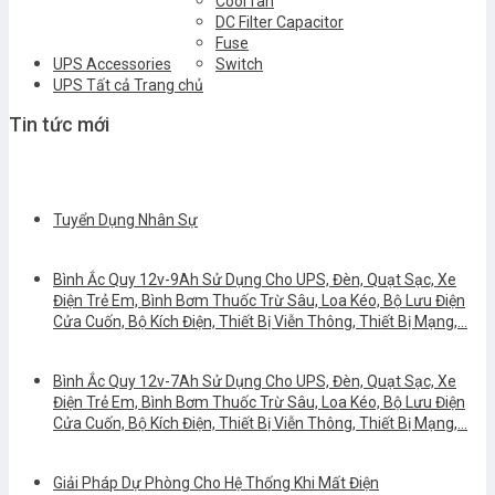
Cool fan
DC Filter Capacitor
Fuse
UPS Accessories
Switch
UPS Tất cả Trang chủ
Tin tức mới
Tuyển Dụng Nhân Sự
Bình Ắc Quy 12v-9Ah Sử Dụng Cho UPS, Đèn, Quạt Sạc, Xe
Điện Trẻ Em, Bình Bơm Thuốc Trừ Sâu, Loa Kéo, Bộ Lưu Điện
Cửa Cuốn, Bộ Kích Điện, Thiết Bị Viễn Thông, Thiết Bị Mạng,…
Bình Ắc Quy 12v-7Ah Sử Dụng Cho UPS, Đèn, Quạt Sạc, Xe
Điện Trẻ Em, Bình Bơm Thuốc Trừ Sâu, Loa Kéo, Bộ Lưu Điện
Cửa Cuốn, Bộ Kích Điện, Thiết Bị Viễn Thông, Thiết Bị Mạng,…
Giải Pháp Dự Phòng Cho Hệ Thống Khi Mất Điện