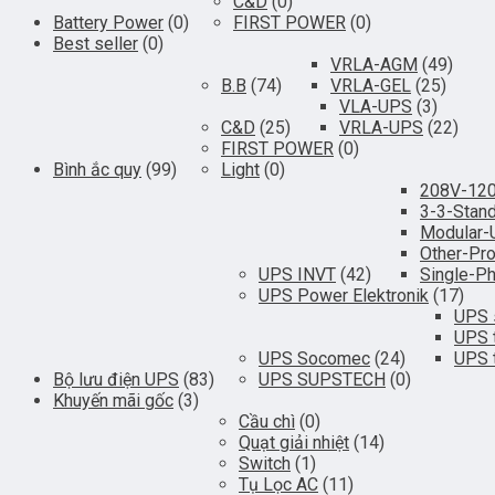
C&D
(0)
Battery Power
(0)
FIRST POWER
(0)
Best seller
(0)
VRLA-AGM
(49)
B.B
(74)
VRLA-GEL
(25)
VLA-UPS
(3)
C&D
(25)
VRLA-UPS
(22)
FIRST POWER
(0)
Bình ắc quy
(99)
Light
(0)
208V-12
3-3-Stan
Modular
Other-Pr
UPS INVT
(42)
Single-P
UPS Power Elektronik
(17)
UPS 
UPS 
UPS Socomec
(24)
UPS 
Bộ lưu điện UPS
(83)
UPS SUPSTECH
(0)
Khuyến mãi gốc
(3)
Cầu chì
(0)
Quạt giải nhiệt
(14)
Switch
(1)
Tụ Lọc AC
(11)