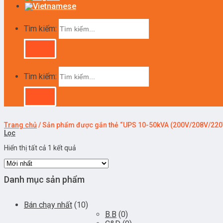
Tìm kiếm:
Tìm kiếm:
Trang chủ
/
Sản phẩm được gắn thẻ “UPS 10-50kVA (200V/208V/220
Lọc
Hiển thị tất cả 1 kết quả
Danh mục sản phẩm
Bán chạy nhất
(10)
B.B
(0)