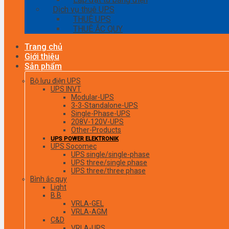
Dịch vụ thuê UPS
THUÊ UPS
THUÊ ẮC QUY
Trang chủ
Giới thiệu
Sản phẩm
Bộ lưu điện UPS
UPS INVT
Modular-UPS
3-3-Standalone-UPS
Single-Phase-UPS
208V-120V-UPS
Other-Products
UPS POWER ELEKTRONIK
UPS Socomec
UPS single/single-phase
UPS three/single phase
UPS three/three phase
Bình ắc quy
Light
B.B
VRLA-GEL
VRLA-AGM
C&D
VRLA-UPS