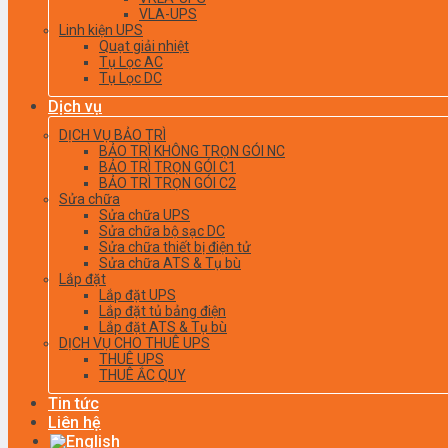
VLA-UPS
Linh kiện UPS
Quạt giải nhiệt
Tụ Lọc AC
Tụ Lọc DC
Dịch vụ
DỊCH VỤ BẢO TRÌ
BẢO TRÌ KHÔNG TRỌN GÓI NC
BẢO TRÌ TRỌN GÓI C1
BẢO TRÌ TRỌN GÓI C2
Sửa chữa
Sửa chữa UPS
Sửa chữa bộ sạc DC
Sửa chữa thiết bị điện tử
Sửa chữa ATS & Tụ bù
Lắp đặt
Lắp đặt UPS
Lắp đặt tủ bảng điện
Lắp đặt ATS & Tụ bù
DỊCH VỤ CHO THUÊ UPS
THUÊ UPS
THUÊ ẮC QUY
Tin tức
Liên hệ