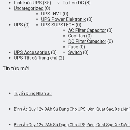
Linh kiện UPS
(35)
Tụ Lọc DC
(8)
Uncategorized
(0)
UPS INVT
(0)
UPS Power Elektronik
(0)
UPS
(0)
UPS SUPSTECH
(0)
AC Filter Capacitor
(0)
Cool fan
(0)
DC Filter Capacitor
(0)
Fuse
(0)
UPS Accessories
(0)
Switch
(0)
UPS Tất cả Trang chủ
(2)
Tin tức mới
Tuyển Dụng Nhân Sự
Bình Ắc Quy 12v-9Ah Sử Dụng Cho UPS, Đèn, Quạt Sạc, Xe Điện T
Bình Ắc Quy 12v-7Ah Sử Dụng Cho UPS, Đèn, Quạt Sạc, Xe Điện T