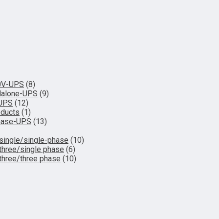
0V-UPS
(8)
dalone-UPS
(9)
-UPS
(12)
oducts
(1)
hase-UPS
(13)
single/single-phase
(10)
three/single phase
(6)
three/three phase
(10)