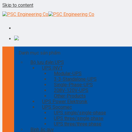
Skip to content
Danh mục sản phẩm
Bộ lưu điện UPS
UPS INVT
Modular-UPS
3-3-Standalone-UPS
Single-Phase-UPS
208V-120V-UPS
Other-Products
UPS Power Elektronik
UPS Socomec
UPS single/single-phase
UPS three/single phase
UPS three/three phase
Bình ắc quy