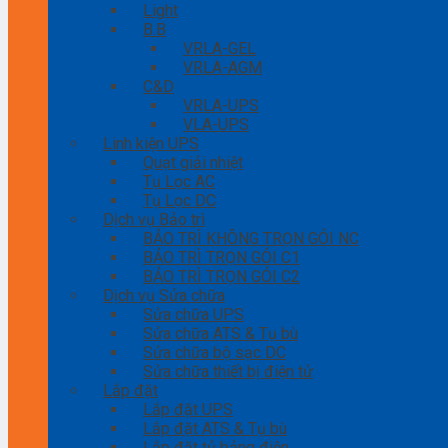
Light
B.B
VRLA-GEL
VRLA-AGM
C&D
VRLA-UPS
VLA-UPS
Linh kiện UPS
Quạt giải nhiệt
Tụ Lọc AC
Tụ Lọc DC
Dịch vụ Bảo trì
BẢO TRÌ KHÔNG TRỌN GÓI NC
BẢO TRÌ TRỌN GÓI C1
BẢO TRÌ TRỌN GÓI C2
Dịch vụ Sửa chữa
Sửa chữa UPS
Sửa chữa ATS & Tụ bù
Sửa chữa bộ sạc DC
Sửa chữa thiết bị điện tử
Lắp đặt
Lắp đặt UPS
Lắp đặt ATS & Tụ bù
Lắp đặt tủ bảng điện