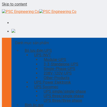
Skip to content
Danh mục sản phẩm
Bộ lưu điện UPS
UPS INVT
Modular-UPS
3-3-Standalone-UPS
Single-Phase-UPS
208V-120V-UPS
Other-Products
UPS Power Elektronik
UPS Socomec
UPS single/single-phase
UPS three/single phase
UPS three/three phase
Bình ắc quy