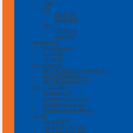
Light
B.B
VRLA-GEL
VRLA-AGM
C&D
VRLA-UPS
VLA-UPS
Linh kiện UPS
Quạt giải nhiệt
Tụ Lọc AC
Tụ Lọc DC
Dịch vụ Bảo trì
BẢO TRÌ KHÔNG TRỌN GÓI NC
BẢO TRÌ TRỌN GÓI C1
BẢO TRÌ TRỌN GÓI C2
Dịch vụ Sửa chữa
Sửa chữa UPS
Sửa chữa ATS & Tụ bù
Sửa chữa bộ sạc DC
Sửa chữa thiết bị điện tử
Lắp đặt
Lắp đặt UPS
Lắp đặt ATS & Tụ bù
Lắp đặt tủ bảng điện