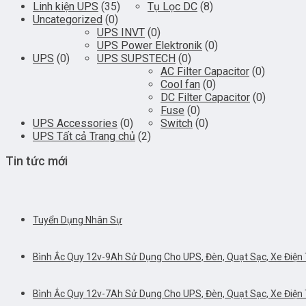
Linh kiện UPS
(35)
Tụ Lọc DC
(8)
Uncategorized
(0)
UPS INVT
(0)
UPS Power Elektronik
(0)
UPS
(0)
UPS SUPSTECH
(0)
AC Filter Capacitor
(0)
Cool fan
(0)
DC Filter Capacitor
(0)
Fuse
(0)
UPS Accessories
(0)
Switch
(0)
UPS Tất cả Trang chủ
(2)
Tin tức mới
Tuyển Dụng Nhân Sự
Bình Ắc Quy 12v-9Ah Sử Dụng Cho UPS, Đèn, Quạt Sạc, Xe Điện T
Bình Ắc Quy 12v-7Ah Sử Dụng Cho UPS, Đèn, Quạt Sạc, Xe Điện T