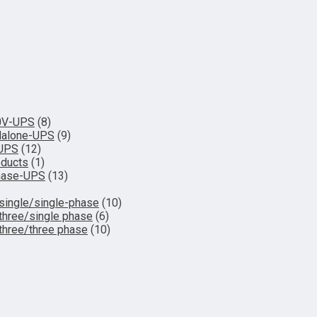
0V-UPS
(8)
dalone-UPS
(9)
-UPS
(12)
oducts
(1)
hase-UPS
(13)
single/single-phase
(10)
three/single phase
(6)
three/three phase
(10)