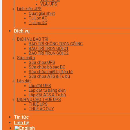
VLA-UPS
Linh kiện UPS
Quạt giải nhiệt
Tụ Lọc AC
Tụ Lọc DC
Dịch vụ
DỊCH VỤ BẢO TRÌ
BẢO TRÌ KHÔNG TRỌN GÓI NC
BẢO TRÌ TRỌN GÓI C1
BẢO TRÌ TRỌN GÓI C2
Sửa chữa
Sửa chữa UPS
Sửa chữa bộ sạc DC
Sửa chữa thiết bị điện tử
Sửa chữa ATS & Tụ bù
Lắp đặt
Lắp đặt UPS
Lắp đặt tủ bảng điện
Lắp đặt ATS & Tụ bù
DỊCH VỤ CHO THUÊ UPS
THUÊ UPS
THUÊ ẮC QUY
Tin tức
Liên hệ