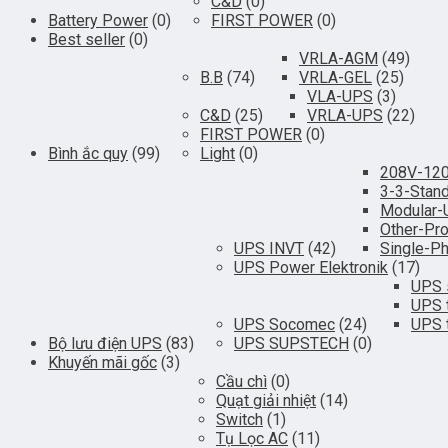
C&D
(0)
Battery Power
(0)
FIRST POWER
(0)
Best seller
(0)
VRLA-AGM
(49)
B.B
(74)
VRLA-GEL
(25)
VLA-UPS
(3)
C&D
(25)
VRLA-UPS
(22)
FIRST POWER
(0)
Bình ắc quy
(99)
Light
(0)
208V-12
3-3-Stan
Modular
Other-Pr
UPS INVT
(42)
Single-P
UPS Power Elektronik
(17)
UPS 
UPS 
UPS Socomec
(24)
UPS 
Bộ lưu điện UPS
(83)
UPS SUPSTECH
(0)
Khuyến mãi gốc
(3)
Cầu chì
(0)
Quạt giải nhiệt
(14)
Switch
(1)
Tụ Lọc AC
(11)