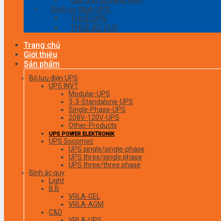
Dịch vụ thuê UPS
THUÊ UPS
THUÊ ẮC QUY
Trang chủ
Giới thiệu
Sản phẩm
Bộ lưu điện UPS
UPS INVT
Modular-UPS
3-3-Standalone-UPS
Single-Phase-UPS
208V-120V-UPS
Other-Products
UPS POWER ELEKTRONIK
UPS Socomec
UPS single/single-phase
UPS three/single phase
UPS three/three phase
Bình ắc quy
Light
B.B
VRLA-GEL
VRLA-AGM
C&D
VRLA-UPS