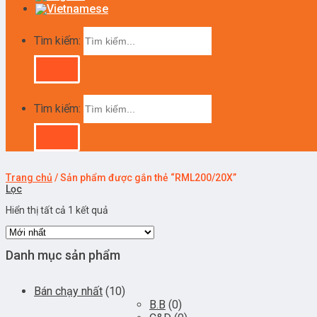
Tìm kiếm:
Tìm kiếm:
Trang chủ
/
Sản phẩm được gắn thẻ “RML200/20X”
Lọc
Hiển thị tất cả 1 kết quả
Danh mục sản phẩm
Bán chạy nhất
(10)
B.B
(0)