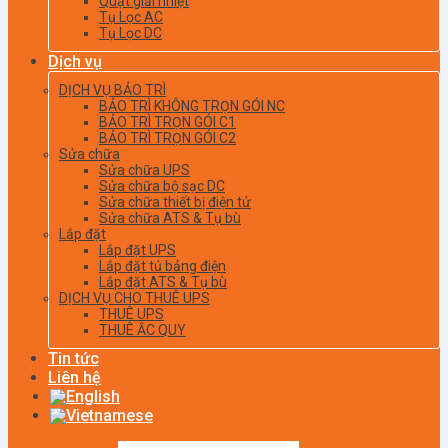
Quạt giải nhiệt
Tụ Lọc AC
Tụ Lọc DC
Dịch vụ
DỊCH VỤ BẢO TRÌ
BẢO TRÌ KHÔNG TRỌN GÓI NC
BẢO TRÌ TRỌN GÓI C1
BẢO TRÌ TRỌN GÓI C2
Sửa chữa
Sửa chữa UPS
Sửa chữa bộ sạc DC
Sửa chữa thiết bị điện tử
Sửa chữa ATS & Tụ bù
Lắp đặt
Lắp đặt UPS
Lắp đặt tủ bảng điện
Lắp đặt ATS & Tụ bù
DỊCH VỤ CHO THUÊ UPS
THUÊ UPS
THUÊ ẮC QUY
Tin tức
Liên hệ