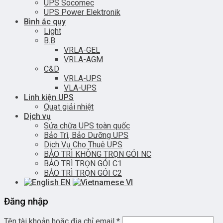
UPS Socomec
UPS Power Elektronik
Bình ắc quy
Light
B.B
VRLA-GEL
VRLA-AGM
C&D
VRLA-UPS
VLA-UPS
Linh kiện UPS
Quạt giải nhiệt
Dịch vụ
Sửa chữa UPS toàn quốc
Bảo Trì, Bảo Dưỡng UPS
Dịch Vụ Cho Thuê UPS
BẢO TRÌ KHÔNG TRỌN GÓI NC
BẢO TRÌ TRỌN GÓI C1
BẢO TRÌ TRỌN GÓI C2
EN
VI
Đăng nhập
Tên tài khoản hoặc địa chỉ email
*