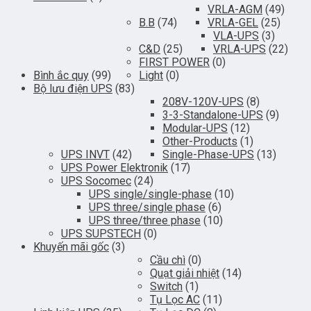
VRLA-AGM
(49)
B.B
(74)
VRLA-GEL
(25)
VLA-UPS
(3)
C&D
(25)
VRLA-UPS
(22)
FIRST POWER
(0)
Bình ắc quy
(99)
Light
(0)
Bộ lưu điện UPS
(83)
208V-120V-UPS
(8)
3-3-Standalone-UPS
(9)
Modular-UPS
(12)
Other-Products
(1)
UPS INVT
(42)
Single-Phase-UPS
(13)
UPS Power Elektronik
(17)
UPS Socomec
(24)
UPS single/single-phase
(10)
UPS three/single phase
(6)
UPS three/three phase
(10)
UPS SUPSTECH
(0)
Khuyến mãi gốc
(3)
Cầu chì
(0)
Quạt giải nhiệt
(14)
Switch
(1)
Tụ Lọc AC
(11)