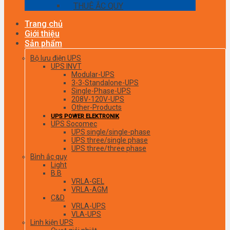
THUÊ ẮC QUY
Trang chủ
Giới thiệu
Sản phẩm
Bộ lưu điện UPS
UPS INVT
Modular-UPS
3-3-Standalone-UPS
Single-Phase-UPS
208V-120V-UPS
Other-Products
UPS POWER ELEKTRONIK
UPS Socomec
UPS single/single-phase
UPS three/single phase
UPS three/three phase
Bình ắc quy
Light
B.B
VRLA-GEL
VRLA-AGM
C&D
VRLA-UPS
VLA-UPS
Linh kiện UPS