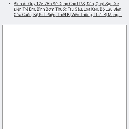
Bình Ắc Quy 12v-7Ah Sử Dụng Cho UPS, Đèn, Quạt Sạc, Xe
Điện Trẻ Em, Bình Bơm Thuốc Trừ Sâu, Loa Kéo, Bộ Lưu Điện
Cửa Cuốn, Bộ Kích Điện, Thiết Bị Viễn Thông, Thiết Bị Mạng,…