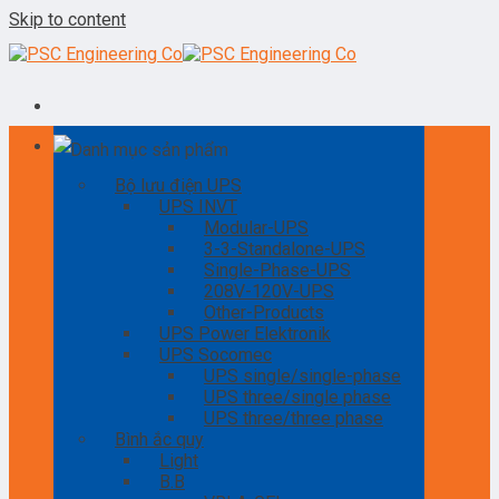
Skip to content
Danh mục sản phẩm
Bộ lưu điện UPS
UPS INVT
Modular-UPS
3-3-Standalone-UPS
Single-Phase-UPS
208V-120V-UPS
Other-Products
UPS Power Elektronik
UPS Socomec
UPS single/single-phase
UPS three/single phase
UPS three/three phase
Bình ắc quy
Light
B.B