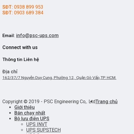
SĐT:
0938 899 953
SĐT:
0903 689 384
info@psc-ups.com
Email:
Connect with us
Thông tin Liên hệ
Địa chỉ
162/37/7 Nguyễn Duy Cung, Phường 12, Quận Gò Vấp,TP. HCM.
Copyright © 2019 - PSC Engineering Co,. Ltd
Trang chủ
Giới thiệu
Bán chạy nhất
Bộ lưu điện UPS
UPS INVT
UPS SUPSTECH