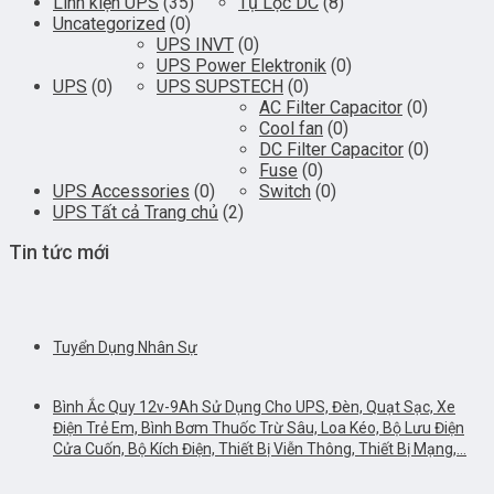
Linh kiện UPS
(35)
Tụ Lọc DC
(8)
Uncategorized
(0)
UPS INVT
(0)
UPS Power Elektronik
(0)
UPS
(0)
UPS SUPSTECH
(0)
AC Filter Capacitor
(0)
Cool fan
(0)
DC Filter Capacitor
(0)
Fuse
(0)
UPS Accessories
(0)
Switch
(0)
UPS Tất cả Trang chủ
(2)
Tin tức mới
Tuyển Dụng Nhân Sự
Bình Ắc Quy 12v-9Ah Sử Dụng Cho UPS, Đèn, Quạt Sạc, Xe
Điện Trẻ Em, Bình Bơm Thuốc Trừ Sâu, Loa Kéo, Bộ Lưu Điện
Cửa Cuốn, Bộ Kích Điện, Thiết Bị Viễn Thông, Thiết Bị Mạng,…