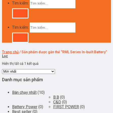
Tìm kiếm:
Tìm kiếm:
Trang chủ
/
Sản phẩm được gắn thẻ “RML Series In-built Battery”
Lọc
Hiển thị tất cả 1 kết quả
Danh mục sản phẩm
Bán chạy nhất
(10)
B.B
(0)
C&D
(0)
Battery Power
(0)
FIRST POWER
(0)
Best seller
(0)