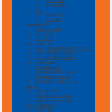
VRLA-GEL
VRLA-AGM
C&D
VRLA-UPS
VLA-UPS
Linh kiện UPS
Quạt giải nhiệt
Tụ Lọc AC
Tụ Lọc DC
Dịch vụ Bảo trì
BẢO TRÌ KHÔNG TRỌN GÓI NC
BẢO TRÌ TRỌN GÓI C1
BẢO TRÌ TRỌN GÓI C2
Dịch vụ Sửa chữa
Sửa chữa UPS
Sửa chữa ATS & Tụ bù
Sửa chữa bộ sạc DC
Sửa chữa thiết bị điện tử
Lắp đặt
Lắp đặt UPS
Lắp đặt ATS & Tụ bù
Lắp đặt tủ bảng điện
Dịch vụ thuê UPS
THUÊ UPS