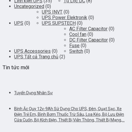
Linh kiện UPS
(35)
Tụ Lọc DC
(8)
Uncategorized
(0)
UPS INVT
(0)
UPS Power Elektronik
(0)
UPS
(0)
UPS SUPSTECH
(0)
AC Filter Capacitor
(0)
Cool fan
(0)
DC Filter Capacitor
(0)
Fuse
(0)
UPS Accessories
(0)
Switch
(0)
UPS Tất cả Trang chủ
(2)
Tin tức mới
Tuyển Dụng Nhân Sự
Bình Ắc Quy 12v-9Ah Sử Dụng Cho UPS, Đèn, Quạt Sạc, Xe
Điện Trẻ Em, Bình Bơm Thuốc Trừ Sâu, Loa Kéo, Bộ Lưu Điện
Cửa Cuốn, Bộ Kích Điện, Thiết Bị Viễn Thông, Thiết Bị Mạng,…