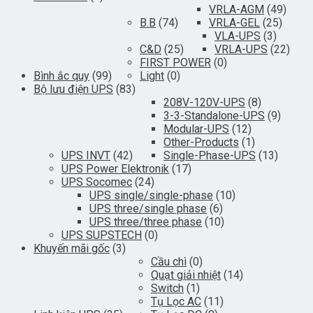
VRLA-AGM
(49)
B.B
(74)
VRLA-GEL
(25)
VLA-UPS
(3)
C&D
(25)
VRLA-UPS
(22)
FIRST POWER
(0)
Bình ắc quy
(99)
Light
(0)
Bộ lưu điện UPS
(83)
208V-120V-UPS
(8)
3-3-Standalone-UPS
(9)
Modular-UPS
(12)
Other-Products
(1)
UPS INVT
(42)
Single-Phase-UPS
(13)
UPS Power Elektronik
(17)
UPS Socomec
(24)
UPS single/single-phase
(10)
UPS three/single phase
(6)
UPS three/three phase
(10)
UPS SUPSTECH
(0)
Khuyến mãi gốc
(3)
Cầu chì
(0)
Quạt giải nhiệt
(14)
Switch
(1)
Tụ Lọc AC
(11)