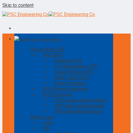
Skip to content
Danh mục sản phẩm
Bộ lưu điện UPS
UPS INVT
Modular-UPS
3-3-Standalone-UPS
Single-Phase-UPS
208V-120V-UPS
Other-Products
UPS Power Elektronik
UPS Socomec
UPS single/single-phase
UPS three/single phase
UPS three/three phase
Bình ắc quy
Light
B.B