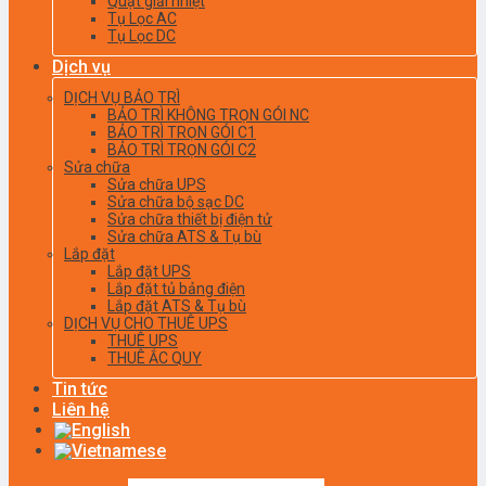
Quạt giải nhiệt
Tụ Lọc AC
Tụ Lọc DC
Dịch vụ
DỊCH VỤ BẢO TRÌ
BẢO TRÌ KHÔNG TRỌN GÓI NC
BẢO TRÌ TRỌN GÓI C1
BẢO TRÌ TRỌN GÓI C2
Sửa chữa
Sửa chữa UPS
Sửa chữa bộ sạc DC
Sửa chữa thiết bị điện tử
Sửa chữa ATS & Tụ bù
Lắp đặt
Lắp đặt UPS
Lắp đặt tủ bảng điện
Lắp đặt ATS & Tụ bù
DỊCH VỤ CHO THUÊ UPS
THUÊ UPS
THUÊ ẮC QUY
Tin tức
Liên hệ