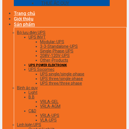
THUÊ ẮC QUY
Trang chủ
Giới thiệu
Sản phẩm
Bộ lưu điện UPS
UPS INVT
Modular-UPS
3-3-Standalone-UPS
Single-Phase-UPS
208V-120V-UPS
Other-Products
UPS POWER ELEKTRONIK
UPS Socomec
UPS single/single-phase
UPS three/single phase
UPS three/three phase
Bình ắc quy
Light
B.B
VRLA-GEL
VRLA-AGM
C&D
VRLA-UPS
VLA-UPS
Linh kiện UPS