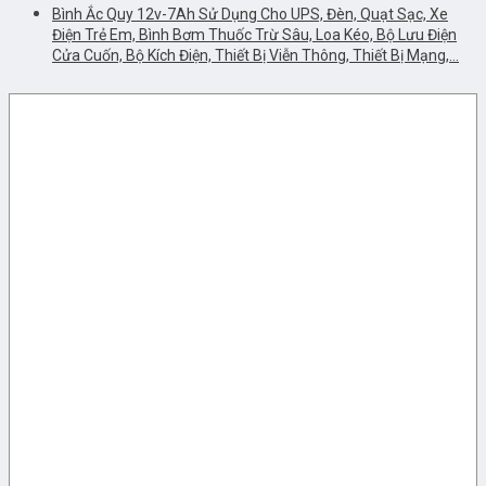
Bình Ắc Quy 12v-7Ah Sử Dụng Cho UPS, Đèn, Quạt Sạc, Xe
Điện Trẻ Em, Bình Bơm Thuốc Trừ Sâu, Loa Kéo, Bộ Lưu Điện
Cửa Cuốn, Bộ Kích Điện, Thiết Bị Viễn Thông, Thiết Bị Mạng,…