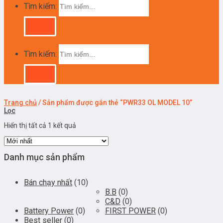
Tìm kiếm:
Tìm kiếm:
Trang chủ
/
Sản phẩm được gắn thẻ “PWR33 OL MODEL 10”
Lọc
Hiển thị tất cả 1 kết quả
Danh mục sản phẩm
Bán chạy nhất
(10)
B.B
(0)
C&D
(0)
Battery Power
(0)
FIRST POWER
(0)
Best seller
(0)