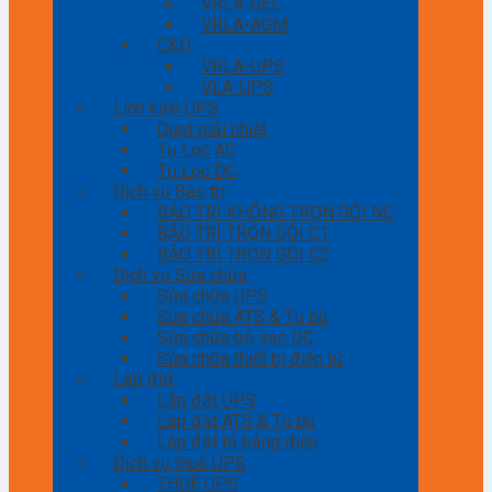
VRLA-GEL
VRLA-AGM
C&D
VRLA-UPS
VLA-UPS
Linh kiện UPS
Quạt giải nhiệt
Tụ Lọc AC
Tụ Lọc DC
Dịch vụ Bảo trì
BẢO TRÌ KHÔNG TRỌN GÓI NC
BẢO TRÌ TRỌN GÓI C1
BẢO TRÌ TRỌN GÓI C2
Dịch vụ Sửa chữa
Sửa chữa UPS
Sửa chữa ATS & Tụ bù
Sửa chữa bộ sạc DC
Sửa chữa thiết bị điện tử
Lắp đặt
Lắp đặt UPS
Lắp đặt ATS & Tụ bù
Lắp đặt tủ bảng điện
Dịch vụ thuê UPS
THUÊ UPS