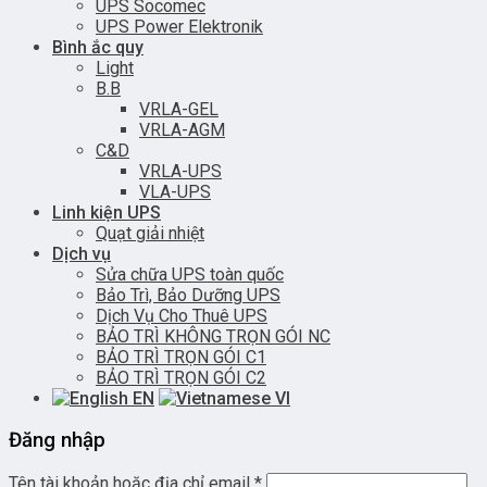
UPS Socomec
UPS Power Elektronik
Bình ắc quy
Light
B.B
VRLA-GEL
VRLA-AGM
C&D
VRLA-UPS
VLA-UPS
Linh kiện UPS
Quạt giải nhiệt
Dịch vụ
Sửa chữa UPS toàn quốc
Bảo Trì, Bảo Dưỡng UPS
Dịch Vụ Cho Thuê UPS
BẢO TRÌ KHÔNG TRỌN GÓI NC
BẢO TRÌ TRỌN GÓI C1
BẢO TRÌ TRỌN GÓI C2
EN
VI
Đăng nhập
Tên tài khoản hoặc địa chỉ email
*