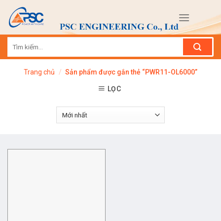
Skip
to
content
Tìm
kiếm:
Trang chủ
/
Sản phẩm được gắn thẻ “PWR11-OL6000”
LỌC