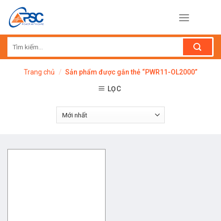
Skip
to
content
Tìm
kiếm:
Trang chủ
/
Sản phẩm được gắn thẻ “PWR11-OL2000”
LỌC