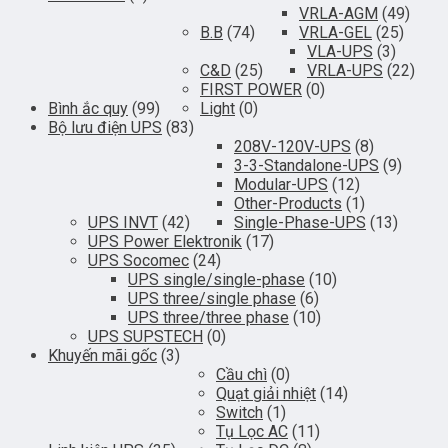
VRLA-AGM
(49)
B.B
(74)
VRLA-GEL
(25)
VLA-UPS
(3)
C&D
(25)
VRLA-UPS
(22)
FIRST POWER
(0)
Bình ắc quy
(99)
Light
(0)
Bộ lưu điện UPS
(83)
208V-120V-UPS
(8)
3-3-Standalone-UPS
(9)
Modular-UPS
(12)
Other-Products
(1)
UPS INVT
(42)
Single-Phase-UPS
(13)
UPS Power Elektronik
(17)
UPS Socomec
(24)
UPS single/single-phase
(10)
UPS three/single phase
(6)
UPS three/three phase
(10)
UPS SUPSTECH
(0)
Khuyến mãi gốc
(3)
Cầu chì
(0)
Quạt giải nhiệt
(14)
Switch
(1)
Tụ Lọc AC
(11)