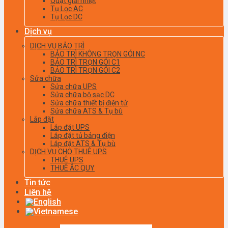
Quạt giải nhiệt
Tụ Lọc AC
Tụ Lọc DC
Dịch vụ
DỊCH VỤ BẢO TRÌ
BẢO TRÌ KHÔNG TRỌN GÓI NC
BẢO TRÌ TRỌN GÓI C1
BẢO TRÌ TRỌN GÓI C2
Sửa chữa
Sửa chữa UPS
Sửa chữa bộ sạc DC
Sửa chữa thiết bị điện tử
Sửa chữa ATS & Tụ bù
Lắp đặt
Lắp đặt UPS
Lắp đặt tủ bảng điện
Lắp đặt ATS & Tụ bù
DỊCH VỤ CHO THUÊ UPS
THUÊ UPS
THUÊ ẮC QUY
Tin tức
Liên hệ