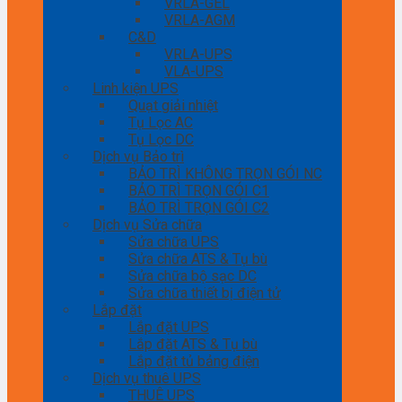
VRLA-GEL
VRLA-AGM
C&D
VRLA-UPS
VLA-UPS
Linh kiện UPS
Quạt giải nhiệt
Tụ Lọc AC
Tụ Lọc DC
Dịch vụ Bảo trì
BẢO TRÌ KHÔNG TRỌN GÓI NC
BẢO TRÌ TRỌN GÓI C1
BẢO TRÌ TRỌN GÓI C2
Dịch vụ Sửa chữa
Sửa chữa UPS
Sửa chữa ATS & Tụ bù
Sửa chữa bộ sạc DC
Sửa chữa thiết bị điện tử
Lắp đặt
Lắp đặt UPS
Lắp đặt ATS & Tụ bù
Lắp đặt tủ bảng điện
Dịch vụ thuê UPS
THUÊ UPS