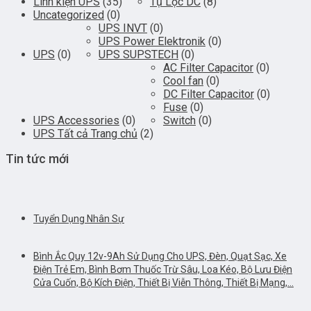
Linh kiện UPS
(35)
Tụ Lọc DC
(8)
Uncategorized
(0)
UPS INVT
(0)
UPS Power Elektronik
(0)
UPS
(0)
UPS SUPSTECH
(0)
AC Filter Capacitor
(0)
Cool fan
(0)
DC Filter Capacitor
(0)
Fuse
(0)
UPS Accessories
(0)
Switch
(0)
UPS Tất cả Trang chủ
(2)
Tin tức mới
Tuyển Dụng Nhân Sự
Bình Ắc Quy 12v-9Ah Sử Dụng Cho UPS, Đèn, Quạt Sạc, Xe
Điện Trẻ Em, Bình Bơm Thuốc Trừ Sâu, Loa Kéo, Bộ Lưu Điện
Cửa Cuốn, Bộ Kích Điện, Thiết Bị Viễn Thông, Thiết Bị Mạng,…