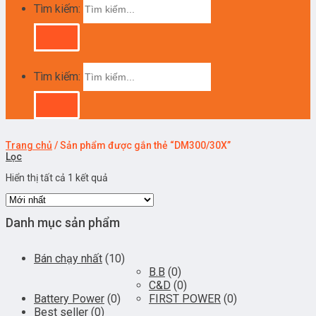
Tìm kiếm:
Tìm kiếm:
Trang chủ
/
Sản phẩm được gắn thẻ “DM300/30X”
Lọc
Hiển thị tất cả 1 kết quả
Danh mục sản phẩm
Bán chạy nhất
(10)
B.B
(0)
C&D
(0)
Battery Power
(0)
FIRST POWER
(0)
Best seller
(0)