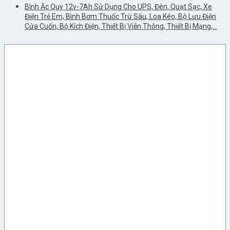
Bình Ắc Quy 12v-7Ah Sử Dụng Cho UPS, Đèn, Quạt Sạc, Xe
Điện Trẻ Em, Bình Bơm Thuốc Trừ Sâu, Loa Kéo, Bộ Lưu Điện
Cửa Cuốn, Bộ Kích Điện, Thiết Bị Viễn Thông, Thiết Bị Mạng,…