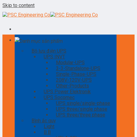
Skip to content
Danh mục sản phẩm
Bộ lưu điện UPS
UPS INVT
Modular-UPS
3-3-Standalone-UPS
Single-Phase-UPS
208V-120V-UPS
Other-Products
UPS Power Elektronik
UPS Socomec
UPS single/single-phase
UPS three/single phase
UPS three/three phase
Bình ắc quy
Light
B.B