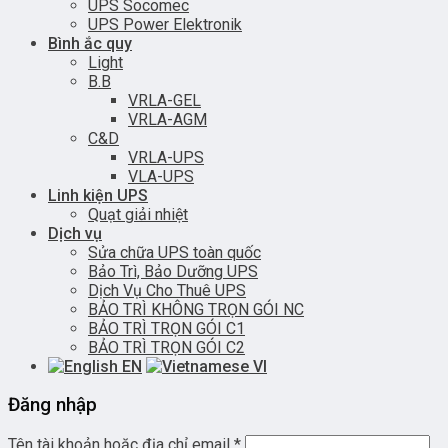
UPS Socomec
UPS Power Elektronik
Bình ắc quy
Light
B.B
VRLA-GEL
VRLA-AGM
C&D
VRLA-UPS
VLA-UPS
Linh kiện UPS
Quạt giải nhiệt
Dịch vụ
Sửa chữa UPS toàn quốc
Bảo Trì, Bảo Dưỡng UPS
Dịch Vụ Cho Thuê UPS
BẢO TRÌ KHÔNG TRỌN GÓI NC
BẢO TRÌ TRỌN GÓI C1
BẢO TRÌ TRỌN GÓI C2
EN
VI
Đăng nhập
Tên tài khoản hoặc địa chỉ email
*