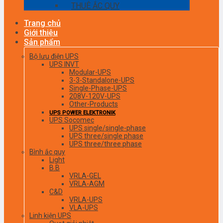
THUÊ ẮC QUY
Trang chủ
Giới thiệu
Sản phẩm
Bộ lưu điện UPS
UPS INVT
Modular-UPS
3-3-Standalone-UPS
Single-Phase-UPS
208V-120V-UPS
Other-Products
UPS POWER ELEKTRONIK
UPS Socomec
UPS single/single-phase
UPS three/single phase
UPS three/three phase
Bình ắc quy
Light
B.B
VRLA-GEL
VRLA-AGM
C&D
VRLA-UPS
VLA-UPS
Linh kiện UPS